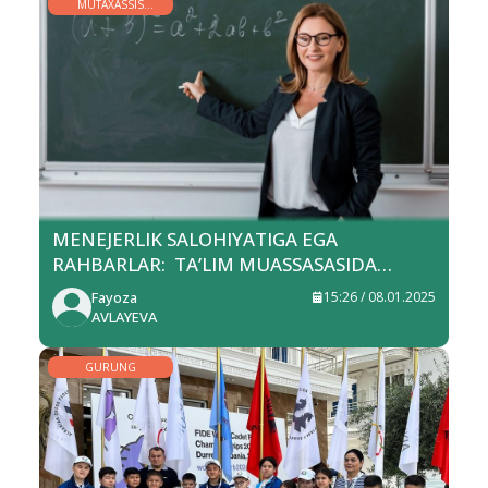
MUTAXASSIS
MINBARI
MENEJERLIK SALOHIYATIGA EGA
RAHBARLAR: TA’LIM MUASSASASIDA
NIMALARNI O‘ZGARTIRA OLADI?
Fayoza
15:26 / 08.01.2025
AVLAYEVA
GURUNG