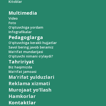
Kitoblar
Multimedia
Video
Foto
O‘qituvchiga yordam
Infografikalar
Pedagoglarga
O‘qituvchiga kerakli hujjatlar
Savol bering javob beramiz
Ma’rifat mundarijasi
O‘qituvchi nimani o‘ylaydi?
Tahririyat
Biz haqimizda
Ma’rifat jamoasi
Ma’rifat yulduzlari
Reklama xizmati
Murojaat yo‘llash
Hamkorlar
Kontaktlar