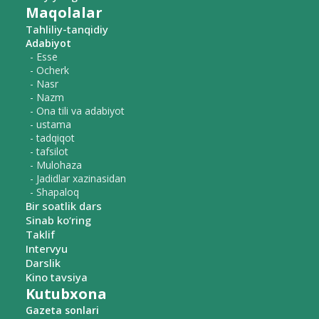
Maqolalar
Tahliliy-tanqidiy
Adabiyot
- Esse
- Ocherk
- Nasr
- Nazm
- Ona tili va adabiyot
- ustama
- tadqiqot
- tafsilot
- Mulohaza
- Jadidlar xazinasidan
- Shapaloq
Bir soatlik dars
Sinab ko‘ring
Taklif
Intervyu
Darslik
Kino tavsiya
Kutubxona
Gazeta sonlari