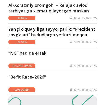
Al-Xorazmiy oromgohi – kelajak avlod
tarbiyasiga xizmat qilayotgan maskan
18:14 / 29.07.2026
JARAYON
Yangi o‘quv yiliga tayyorgarlik: “Prezident
sovg‘alari” hududlarga yetkazilmoqda
15:39 / 05.08.2026
JARAYON
“NG” haqida ertak
15:09 / 05.08.2026
DOLZARB MAVZU
"Befit Race–2026"
16:25 / 03.08.2026
DAXLDORLIK