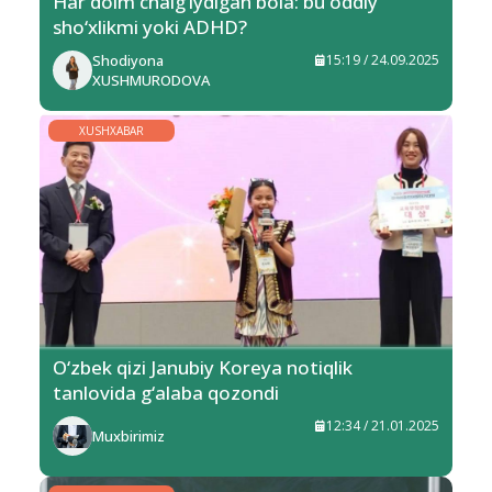
Har doim chalg‘iydigan bola: bu oddiy
sho‘xlikmi yoki ADHD?
Shodiyona
15:19 / 24.09.2025
XUSHMURODOVA
XUSHXABAR
O‘zbek qizi Janubiy Koreya notiqlik
tanlovida g‘alaba qozondi
12:34 / 21.01.2025
Muxbirimiz