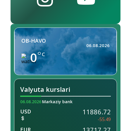
OB-HAVO
06.08.2026
0
C
Valyuta kurslari
06.08.2026
Markaziy bank
11886.72
USD
-55.49
13717.27
EUR