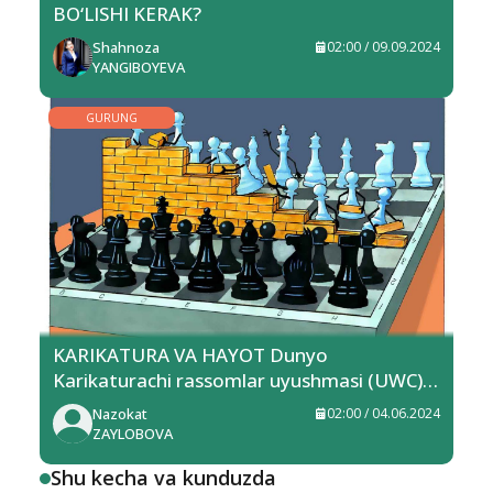
BO‘LISHI KERAK?
Shahnoza
02:00 / 09.09.2024
YANGIBOYEVA
GURUNG
KARIKATURA VA HAYOT Dunyo
Karikaturachi rassomlar uyushmasi (UWC)
a’zosi, xalqaro karikaturalar ko‘rik-
Nazokat
02:00 / 04.06.2024
tanlovlari sovrindori Mahmudjon
ZAYLOBOVA
Eshonqulov bilan suhbat
Shu kecha va kunduzda