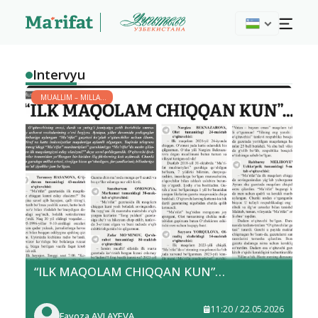
Intervyu
MUALLIM – MILLAT
YULDUZI
“ILK MAQOLAM CHIQQAN KUN”…
11:20 / 22.05.2026
Fayoza AVLAYEVA