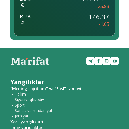
-25.83
146.37
RUB
-1.05
Yangiliklar
"Mening tajribam" va "Fasl" tanlovi
- Ta'lim
- Siyosiy-iqtisodiy
- Sport
- San'at va madaniyat
- Jamiyat
Xorij yangiliklari
Ilmiy yangiliklari