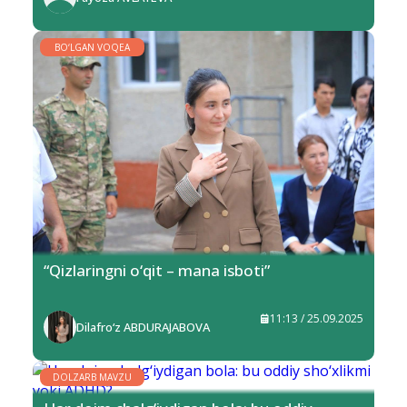
BO‘LGAN VOQEA
“Qizlaringni o‘qit – mana isboti”
11:13 / 25.09.2025
Dilafro‘z ABDURAJABOVA
DOLZARB MAVZU