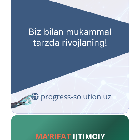
MA’RIFAT
IJTIMOIY