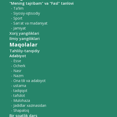
"Mening tajribam" va "Fasl" tanlovi
- Ta'lim
- Siyosiy-iqtisodiy
- Sport
- San'at va madaniyat
- Jamiyat
Xorij yangiliklari
Ilmiy yangiliklari
Maqolalar
Tahliliy-tanqidiy
Adabiyot
- Esse
- Ocherk
- Nasr
- Nazm
- Ona tili va adabiyot
- ustama
- tadqiqot
- tafsilot
- Mulohaza
- Jadidlar xazinasidan
- Shapaloq
Bir soatlik dars