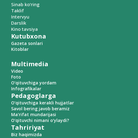
Sinab ko‘ring
Taklif
Intervyu
Darslik
Kino tavsiya
Kutubxona
Gazeta sonlari
Kitoblar
Multimedia
Video
Foto
O‘qituvchiga yordam
Infografikalar
Pedagoglarga
O‘qituvchiga kerakli hujjatlar
Savol bering javob beramiz
Ma’rifat mundarijasi
O‘qituvchi nimani o‘ylaydi?
Tahririyat
Biz haqimizda