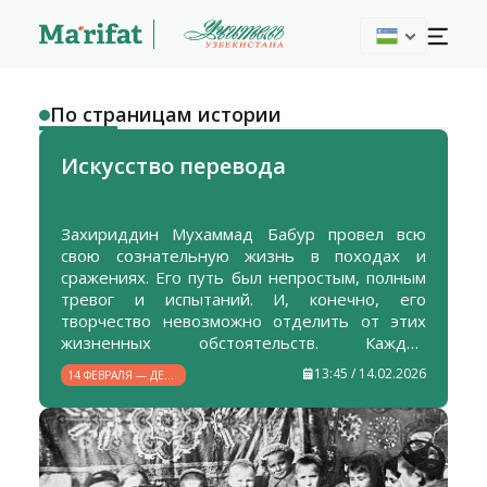
По страницам истории
Искусство перевода
Захириддин Мухаммад Бабур провел всю
свою сознательную жизнь в походах и
сражениях. Его путь был непростым, полным
тревог и испытаний. И, конечно, его
творчество невозможно отделить от этих
жизненных обстоятельств. Каждое
произведение Бабура словно дышит его
13:45 / 14.02.2026
14 ФЕВРАЛЯ — ДЕНЬ
личными переживаниями, отражает его
РОЖДЕНИЯ
радости и горести, победы и утраты. Именно
ЗАХИРИДДИНА
МУХАММАДА БАБУРА
поэтому переводчик, работающий с его
текстами, должен понимать: поверхностный
подход здесь недопустим. Чтобы передать