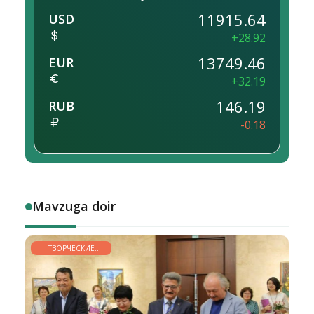
11915.64
USD
+28.92
13749.46
EUR
+32.19
146.19
RUB
-0.18
Mavzuga doir
ТВОРЧЕСКИЕ
ГОРИЗОНТЫ