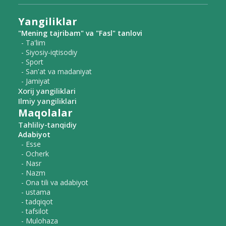
Yangiliklar
"Mening tajribam" va "Fasl" tanlovi
- Ta'lim
- Siyosiy-iqtisodiy
- Sport
- San'at va madaniyat
- Jamiyat
Xorij yangiliklari
Ilmiy yangiliklari
Maqolalar
Tahliliy-tanqidiy
Adabiyot
- Esse
- Ocherk
- Nasr
- Nazm
- Ona tili va adabiyot
- ustama
- tadqiqot
- tafsilot
- Mulohaza