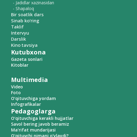
- Jadidlar xazinasidan
- Shapaloq
Bir soatlik dars
Sinab ko‘ring
Taklif
Intervyu
Darslik
Kino tavsiya
Kutubxona
Gazeta sonlari
Kitoblar
Multimedia
Video
Foto
O‘qituvchiga yordam
Infografikalar
Pedagoglarga
O‘qituvchiga kerakli hujjatlar
Savol bering javob beramiz
Ma’rifat mundarijasi
O‘qituvchi nimani o‘ylaydi?