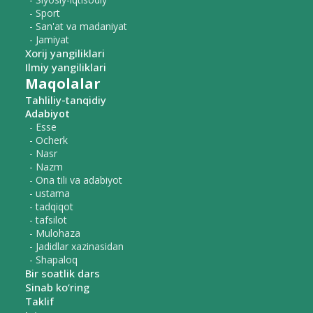
- Sport
- San'at va madaniyat
- Jamiyat
Xorij yangiliklari
Ilmiy yangiliklari
Maqolalar
Tahliliy-tanqidiy
Adabiyot
- Esse
- Ocherk
- Nasr
- Nazm
- Ona tili va adabiyot
- ustama
- tadqiqot
- tafsilot
- Mulohaza
- Jadidlar xazinasidan
- Shapaloq
Bir soatlik dars
Sinab ko‘ring
Taklif