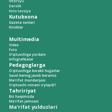
Intervyu
Darslik
Kino tavsiya
Kutubxona
Gazeta sonlari
Kitoblar
Multimedia
Video
Foto
O‘qituvchiga yordam
Infografikalar
Pedagoglarga
O‘qituvchiga kerakli hujjatlar
Savol bering javob beramiz
Ma’rifat mundarijasi
O‘qituvchi nimani o‘ylaydi?
Tahririyat
Biz haqimizda
Ma’rifat jamoasi
Ma’rifat yulduzlari