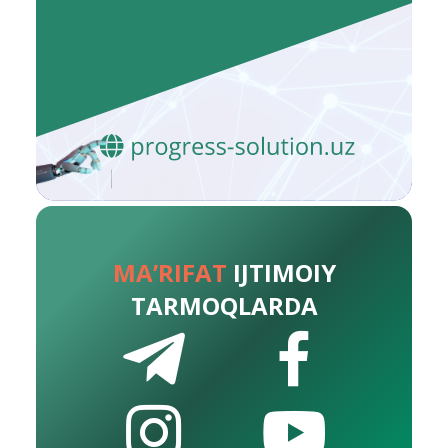
MA’RIFAT
IJTIMOIY
TARMOQLARDA