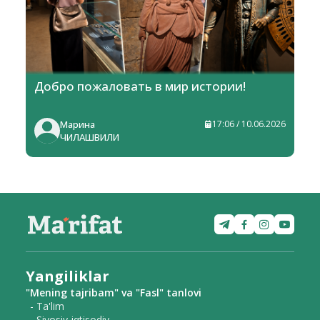
Добро пожаловать в мир истории!
Марина
17:06 / 10.06.2026
ЧИЛАШВИЛИ
Yangiliklar
"Mening tajribam" va "Fasl" tanlovi
- Ta'lim
- Siyosiy-iqtisodiy