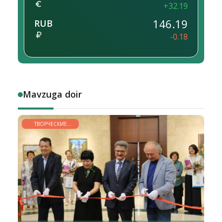
+32.19
146.19
RUB
-0.18
Mavzuga doir
ТВОРЧЕСКИЕ
ГОРИЗОНТЫ