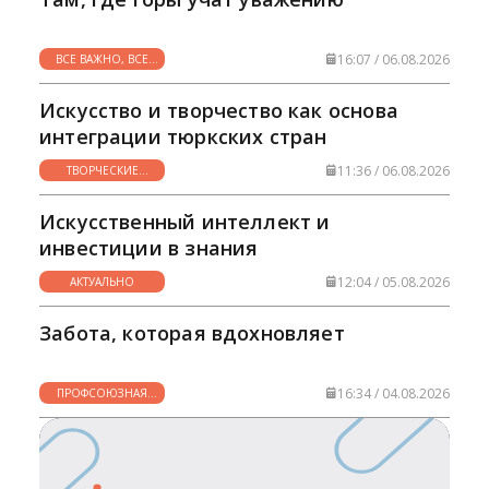
ответственных граждан, способных внести
вклад в процветание страны.
Конституционные нормы, закрепляющие
16:07 / 06.08.2026
ВСЕ ВАЖНО, ВСЕ
право на образование, становятся
НУЖНО
фундаментом для устойчивого и
Искусство и творчество как основа
гармоничного развития Узбекистана в
интеграции тюркских стран
современном мире.
11:36 / 06.08.2026
ТВОРЧЕСКИЕ
ГОРИЗОНТЫ
Искусственный интеллект и
инвестиции в знания
12:04 / 05.08.2026
АКТУАЛЬНО
Забота, которая вдохновляет
16:34 / 04.08.2026
ПРОФСОЮЗНАЯ
ЖИЗНЬ