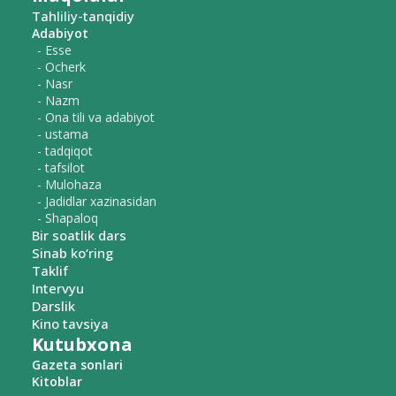
Tahliliy-tanqidiy
Adabiyot
- Esse
- Ocherk
- Nasr
- Nazm
- Ona tili va adabiyot
- ustama
- tadqiqot
- tafsilot
- Mulohaza
- Jadidlar xazinasidan
- Shapaloq
Bir soatlik dars
Sinab ko‘ring
Taklif
Intervyu
Darslik
Kino tavsiya
Kutubxona
Gazeta sonlari
Kitoblar