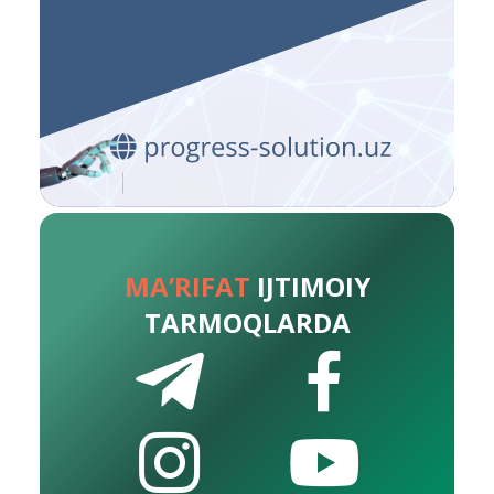
MA’RIFAT
IJTIMOIY
TARMOQLARDA