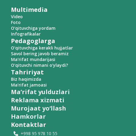
Multimedia
Video
Foto
O‘qituvchiga yordam
Infografikalar
Pedagoglarga
O‘qituvchiga kerakli hujjatlar
Savol bering javob beramiz
Ma’rifat mundarijasi
O‘qituvchi nimani o‘ylaydi?
Tahririyat
Biz haqimizda
Ma’rifat jamoasi
Ma’rifat yulduzlari
Reklama xizmati
Murojaat yo‘llash
Hamkorlar
Kontaktlar
+998 95 978 10 55