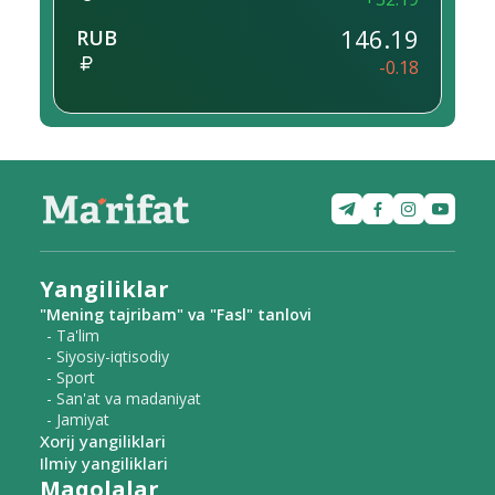
146.19
RUB
-0.18
Yangiliklar
"Mening tajribam" va "Fasl" tanlovi
- Ta'lim
- Siyosiy-iqtisodiy
- Sport
- San'at va madaniyat
- Jamiyat
Xorij yangiliklari
Ilmiy yangiliklari
Maqolalar