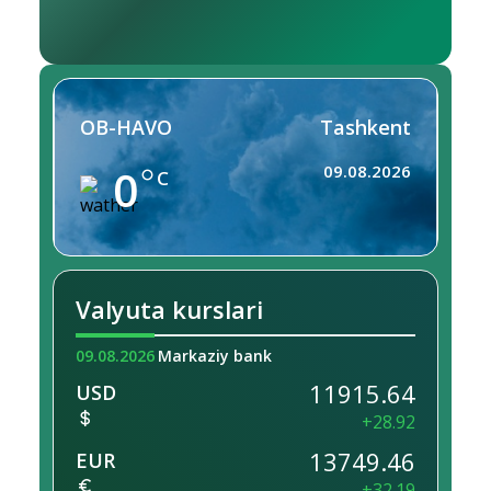
OB-HAVO
Tashkent
0
09.08.2026
C
Valyuta kurslari
09.08.2026
Markaziy bank
11915.64
USD
+28.92
13749.46
EUR
+32.19