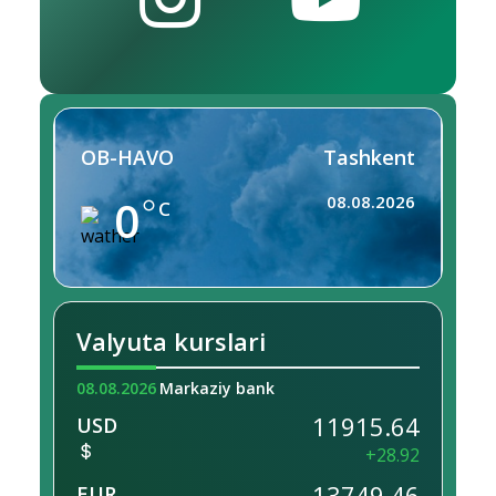
OB-HAVO
Tashkent
0
08.08.2026
C
Valyuta kurslari
08.08.2026
Markaziy bank
11915.64
USD
+28.92
13749.46
EUR