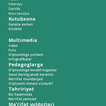
Intervyu
Darslik
Kino tavsiya
Kutubxona
Gazeta sonlari
Kitoblar
Multimedia
Video
Foto
O‘qituvchiga yordam
Infografikalar
Pedagoglarga
O‘qituvchiga kerakli hujjatlar
Savol bering javob beramiz
Ma’rifat mundarijasi
O‘qituvchi nimani o‘ylaydi?
Tahririyat
Biz haqimizda
Ma’rifat jamoasi
Ma’rifat yulduzlari