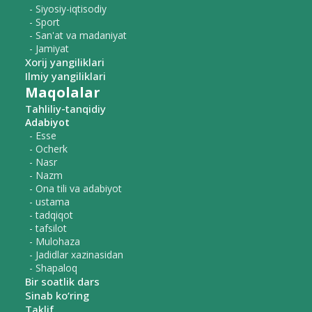
- Siyosiy-iqtisodiy
- Sport
- San'at va madaniyat
- Jamiyat
Xorij yangiliklari
Ilmiy yangiliklari
Maqolalar
Tahliliy-tanqidiy
Adabiyot
- Esse
- Ocherk
- Nasr
- Nazm
- Ona tili va adabiyot
- ustama
- tadqiqot
- tafsilot
- Mulohaza
- Jadidlar xazinasidan
- Shapaloq
Bir soatlik dars
Sinab ko‘ring
Taklif