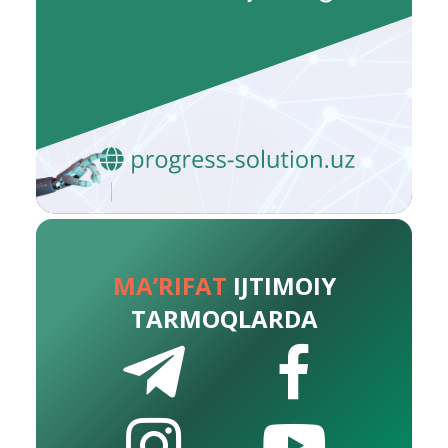
MA’RIFAT
IJTIMOIY
TARMOQLARDA