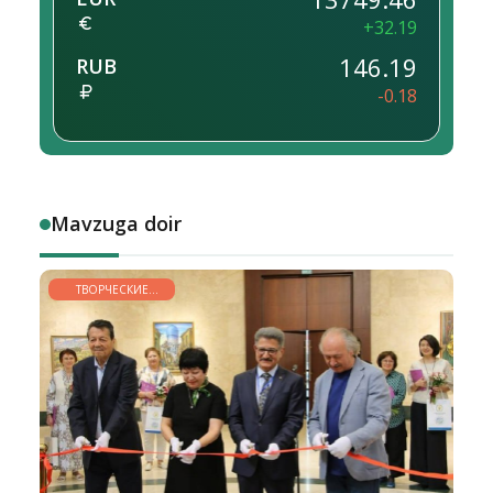
+32.19
146.19
RUB
-0.18
Mavzuga doir
ТВОРЧЕСКИЕ
ГОРИЗОНТЫ