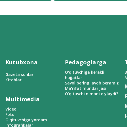
Kutubxona
Pedagoglarga
O‘qituvchiga kerakli
B
Gazeta sonlari
hujjatlar
M
Kitoblar
Savol bering javob beramiz
Ma’rifat mundarijasi
O‘qituvchi nimani o‘ylaydi?
Multimedia
Video
Foto
O‘qituvchiga yordam
Infografikalar