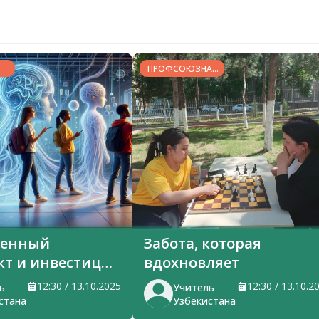
ПРОФСОЮЗНАЯ
ЖИЗНЬ
венный
Забота, которая
кт и инвестиции
вдохновляет
я
12:30 / 13.10.2025
12:30 / 13.10.2
ь
Учитель
стана
Узбекистана