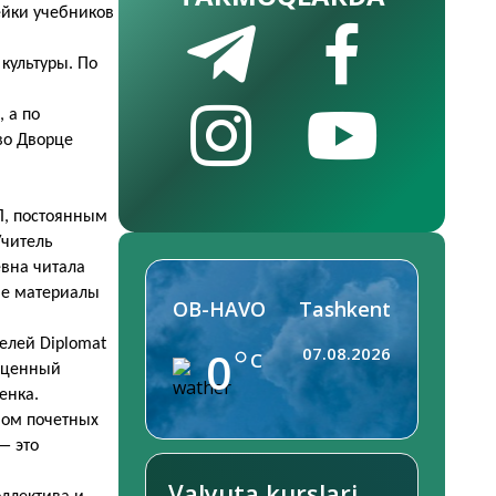
ейки учебников
и
культуры. По
 а по
во Дворце
Л, постоянным
Учитель
евна читала
ие материалы
OB-HAVO
Tashkent
елей Diplomat
0
07.08.2026
C
есценный
енка.
вом почетных
— это
Valyuta kurslari