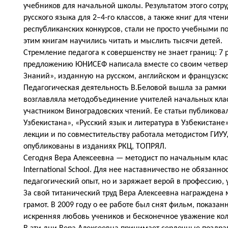
учебников для начальной школы. Результатом этого сотру
русского языка для 2–4-го классов, а также книг для ч
республиканских конкурсов, стали не просто учебными п
этим книгам научились читать и мыслить тысячи детей.
Стремление педагога к совершенству не знает границ: 7
предложению ЮНИСЕФ написала вместе со своим четверт
Знаний», изданную на русском, английском и французск
Педагогическая деятельность В.Беловой вышла за рамки о
возглавляла методобъединение учителей начальных кла
участником Виноградовских чтений. Ее статьи публикова
Узбекистана», «Русский язык и литература в Узбекистане
лекции и по совместительству работала методистом ГИУ
опубликованы в изданиях РКЦ, ТОПРЯЛ.
Сегодня Вера Алексеевна — методист по начальным клас
International School. Для нее наставничество не обязанн
педагогический опыт, но и заряжает верой в профессию, 
За свой титанический труд Вера Алексеевна награждена 
грамот. В 2009 году о ее работе был снят фильм, показа
искренняя любовь учеников и бесконечное уважение кол