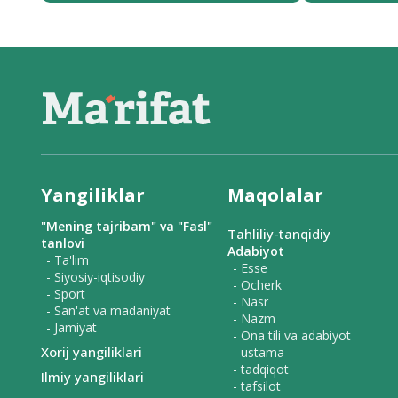
Yangiliklar
Maqolalar
"Mening tajribam" va "Fasl"
Tahliliy-tanqidiy
tanlovi
Adabiyot
- Ta'lim
- Esse
- Siyosiy-iqtisodiy
- Ocherk
- Sport
- Nasr
- San'at va madaniyat
- Nazm
- Jamiyat
- Ona tili va adabiyot
Xorij yangiliklari
- ustama
- tadqiqot
Ilmiy yangiliklari
- tafsilot