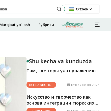
O'zbek
Murojaat yo‘llash
Рубрики
Shu kecha va kunduzda
Там, где горы учат уважению
16:07 / 06.08.2026
ВСЕ ВАЖНО, ВСЕ
НУЖНО
Искусство и творчество как
основа интеграции тюркских
стран