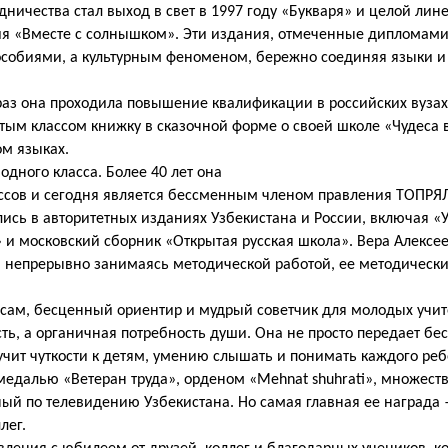
дничества стал выход в свет в 1997 году «Букваря» и целой лин
тения «Вместе с солнышком». Эти издания, отмеченные дипломам
особиями, а культурным феноменом, бережно соединяя языки и 
 раз она проходила повышение квалификации в российских вузах,
ым классом книжку в сказочной форме о своей школе «Чудеса 
ом языках.
дного класса. Более 40 лет она
ссов и сегодня является бессменным членом правления ТОПРЯ
лись в авторитетных изданиях Узбекистана и России, включая «
» и московский сборник «Открытая русская школа». Вера Алексе
У, непрерывно занимаясь методической работой, ее методическ
сам, бесценный ориентир и мудрый советчик для молодых учит
ость, а органичная потребность души. Она не просто передает б
учит чуткости к детям, умению слышать и понимать каждого реб
медалью «Ветеран труда», орденом «Mehnat shuhrati», множест
нный по телевидению Узбекистана. Но самая главная ее награда 
лег.