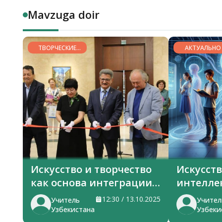
Mavzuga doir
ТВОРЧЕСКИЕ
АКТУАЛЬНО
ГОРИЗОНТЫ
Искусство и творчество
Искусст
как основа интеграции
интелле
тюркских стран
в знани
12:30 / 13.10.2025
Учитель
Учител
Узбекистана
Узбеки