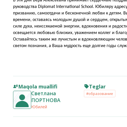
В эти дни Вера Алексеевна принимает сердечные поздрав
руководства Diplomat International School. Юбиляру адр
призванию, самоотдачи и бесконечной любви к детям. В
времени, оставаясь молодым душой и сердцем, открыты
силе духа, неиссякаемой энергии, вдохновения и радост
освещается любовью близких, уважением коллег и благо
Оставайтесь таким же лучистым и вдохновляющим челов
светом познания, а Ваша мудрость еще долгие годы служ
Maqola muallifi
Teglar
Светлана
#образование
ПОРТНОВА
Юбилей