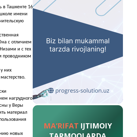
ь в Ташкенте 16
й школе имени
учительскую
ственная
Она с отличием
Низами и с тех
ым проводником
 у них
 мастерство.
ски
ием нагрудного
есны у Веры
ить материал
спользования
MA’RIFAT
IJTIMOIY
TARMOQLARDA
анию новых