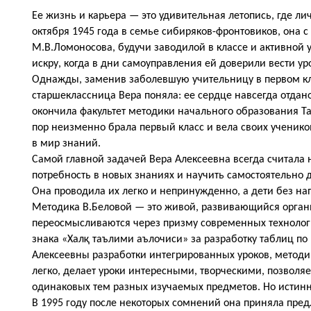
Ее жизнь и карьера — это удивительная летопись, где л
октября 1945 года в семье сибиряков-фронтовиков, она с
М.В.Ломоносова, будучи заводилой в классе и активной 
искру, когда в дни самоуправления ей доверили вести ур
Однажды, заменив заболевшую учительницу в первом кла
старшеклассница Вера поняла: ее сердце навсегда отдан
окончила факультет методики начального образования Та
пор неизменно брала первый класс и вела своих ученико
в мир знаний.
Самой главной задачей Вера Алексеевна всегда считала н
потребность в новых знаниях и научить самостоятельно д
Она проводила их легко и непринужденно, а дети без на
Методика В.Беловой — это живой, развивающийся органи
переосмысливаются через призму современных технологи
знака «Халқ таълими аълочиси» за разработку таблиц п
Алексеевны разработки интегрированных уроков, методик
легко, делает уроки интересными, творческими, позволя
одинаковых тем разных изучаемых предметов. Но истин
В 1995 году после некоторых сомнений она приняла пред