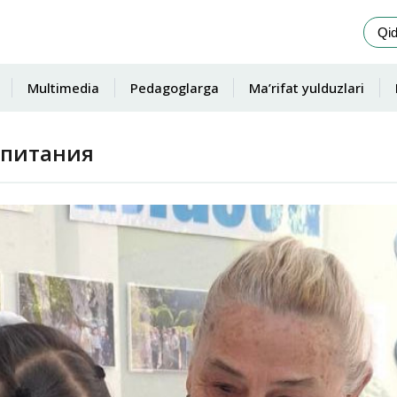
Multimedia
Pedagoglarga
Ma’rifat yulduzlari
спитания