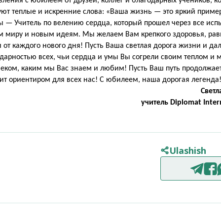
ления с юбилеем от друзей, коллег и благодарных учеников, к
есуют теплые и искренние слова: «Ваша жизнь — это яркий приме
ы — Учитель по велению сердца, который прошел через все исп
м миру и новым идеям. Мы желаем Вам крепкого здоровья, ра
и от каждого нового дня! Пусть Ваша светлая дорога жизни и да
дарностью всех, чьи сердца и умы Вы согрели своим теплом и 
еком, каким мы Вас знаем и любим! Пусть Ваш путь продолжае
ит ориентиром для всех нас! С юбилеем, наша дорогая легенда
Свет
учитель Diplomat Inter
Ulashish