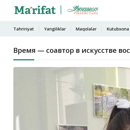
Tahririyat
Yangiliklar
Maqolalar
Kutubxona
Время — соавтор в искусстве во