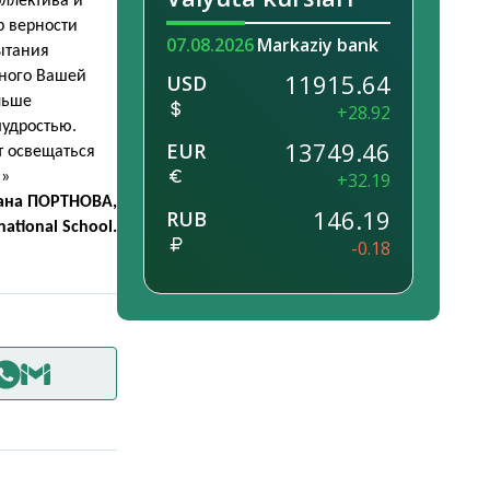
оллектива и
р верности
07.08.2026
Markaziy bank
ытания
вного Вашей
11915.64
USD
льше
+28.92
мудростью.
13749.46
EUR
т освещаться
!»
+32.19
лана ПОРТНОВА,
146.19
RUB
national School.
-0.18