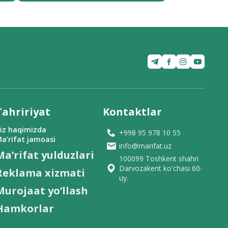
Tahririyat
Kontaktlar
iz haqimizda
+998 95 978 10 55
a’rifat jamoasi
info@marifat.uz
Ma’rifat yulduzlari
100099 Toshkent shahri
Darvozakent ko'chasi 60-
Reklama xizmati
uy.
Murojaat yo‘llash
Hamkorlar