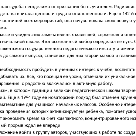
ичная судьба неотделима от призвания быть учителем. Родившис
 детства впитала ценности труда и ответственности. Еще в 142-
участницей всех мероприятий, она почувствовала свою первую 
оки.
ссе и увидев этих замечательных малышей, серьезная и ответ
о начальной школе. Этот осознанный выбор определил ее путь. 
шкентского государственного педагогического института имени 
в до самого выпуска, становясь для них второй мамой и главн
еобходимость пробудить в учениках интерес к учебе, воспитать
обывать их. Все, кто посещал ее уроки, отмечали их уникальное
пряжения, с радостью включались в активную работу.
зм, в котором традиции великой педагогической школы творче
й. Еще в 1994 году ее новаторский подход был отмечен вручен
о математике для учащихся начальных классов. Особенно интер
а проведения которых активизирует ум ребенка, помогает усво
ет экономить время за счет компактного, концентрированного и
ный прорыв ждал ее впереди.
ложение войти в группу авторов, участвующих в работе по созд