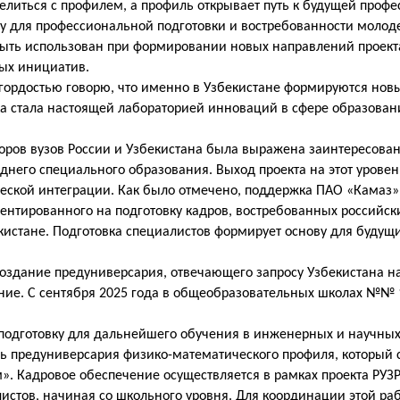
литься с профилем, а профиль открывает путь к будущей профе
ву для профессиональной подготовки и востребованности молод
быть использован при формировании новых направлений проект
ых инициатив.
й гордостью говорю, что именно в Узбекистане формируются но
ка стала настоящей лабораторией инноваций в сфере образован
оров вузов России и Узбекистана была выражена заинтересован
еднего специального образования. Выход проекта на этот уровен
ческой интеграции. Как было отмечено, поддержка ПАО «Камаз
иентированного на подготовку кадров, востребованных российс
истане. Подготовка специалистов формирует основу для будущ
оздание предуниверсария, отвечающего запросу Узбекистана н
ние. С сентября 2025 года в общеобразовательных школах №№ 1
одготовку для дальнейшего обучения в инженерных и научных
ль предуниверсария физико-математического профиля, который 
 Кадровое обеспечение осуществляется в рамках проекта РУЗР
стов, начиная со школьного уровня. Для координации этой раб