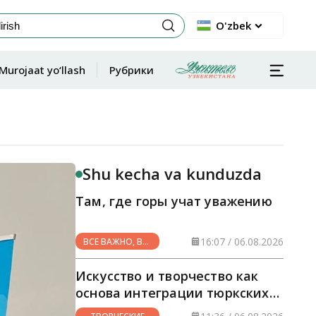
O'zbek
Murojaat yo‘llash
Рубрики
Shu kecha va kunduzda
Там, где горы учат уважению
16:07 / 06.08.2026
ВСЕ ВАЖНО, ВСЕ
НУЖНО
Искусство и творчество как
основа интеграции тюркских
стран