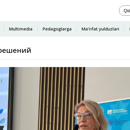
Multimedia
Pedagoglarga
Ma’rifat yulduzlari
 решений