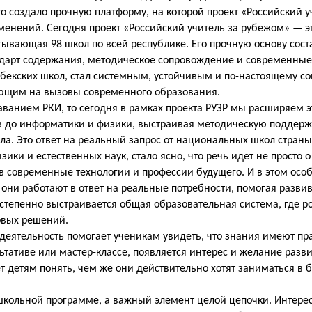
то создало прочную платформу, на которой проект «Российский у
енений. Сегодня проект «Российский учитель за рубежом» — э
тывающая 98 школ по всей республике. Его прочную основу сост
андарт содержания, методическое сопровождение и современные
бекских школ, стал системным, устойчивым и по-настоящему с
ающим на вызовы
современного образования.
даванием РКИ, то сегодня в рамках проекта РУЗР мы расширяем э
 до информатики и физики, выстраивая методическую поддерж
ла. Это ответ на реальный запрос от национальных школ страны
и и естественных наук, стало ясно, что речь идет не просто о 
в современные технологии и профессии будущего. И в этом осо
к они работают в ответ на реальные потребности, помогая разви
степенно выстраивается общая образовательная система, где р
товых решений.
деятельность помогает ученикам увидеть, что знания имеют пр
ьтативе или мастер-классе, появляется интерес и желание разв
т детям понять, чем же они действительно хотят заниматься в б
школьной программе, а важный элемент целой цепочки. Интерес