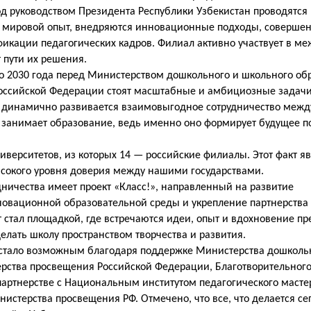
под руководством Президента Республики Узбекистан проводятс
 мировой опыт, внедряются инновационные подходы, совершен
фикации педагогических кадров. Филиал активно участвует в м
 пути их решения.
о 2030 года перед Министерством дошкольного и школьного об
оссийской Федерации стоят масштабные и амбициозные задачи
динамично развивается взаимовыгодное сотрудничество межд
х занимает образование, ведь именно оно формирует будущее п
верситетов, из которых 14 — российские филиалы. Этот факт я
сокого уровня доверия между нашими государствами.
дничества имеет проект «Класс!», направленный на развитие
новационной образовательной среды и укрепление партнерства
т стал площадкой, где встречаются идеи, опыт и вдохновение пр
лать школу пространством творчества и развития.
а стало возможным благодаря поддержке Министерства дошколь
ерства просвещения Российской Федерации, Благотворительног
в партнерстве с Национальным институтом педагогического маст
стерства просвещения РФ. Отмечено, что все, что делается се