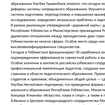
образования Улугбек Ташкенбаев отметил, что сегодня 
реформы системы непрерывного образования. Изучается
система подготовки, переподготовки и повышения квали
исследованиях, определяет актуальные проблемы и ищет
В рамках реализации утвержденной «дорожной карты» д
Республики Узбекистан и Министерством просвещения Р
дружеским отношениям между президентами двух стран 
Узбекистаном во многих сферах. Особое место среди ни
высококвалифицированных специалистов.
Сегодня в Узбекистане функционируют 30 зарубежных уни
подтверждением эффективности совместной работы и вы
Особое значение в контексте российско-узбекского сотру
профессиональной компетенции педагогов, создание ин
странами в области педагогического образования. Проек
студентов и практиков, объединенных общей целью — сде
Улугбек Нигматович подчеркнул, что проведение форум
школьного образования Республики Узбекистан, Минист
Алишера Усманова «Искусство, наука и спорт», а также 
А.Авлони и Центром международного сотрудничества Мини