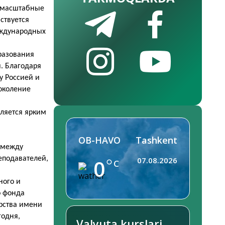
я масштабные
ствуется
еждународных
разования
. Благодаря
у Россией и
околение
вляется ярким
OB-HAVO
Tashkent
 между
еподавателей,
0
07.08.2026
C
ного и
о фонда
ерства имени
годня,
Valyuta kurslari