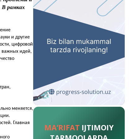
. В рамках
ление
ауки и другие
ости, цифровой
з важных идей,
ичество
тран,
ельно меняется,
ации.
стей. Главная
MA’RIFAT
IJTIMOIY
TARMOQLARDA
ьного