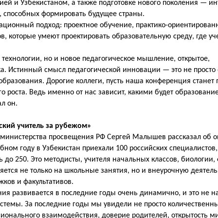
ией и Узбекистаном, а также подготовке нового поколения — и
, способных формировать будущее страны.
ационный подход: проектное обучение, практико-ориентирован
, которые умеют проектировать образовательную среду, где уч
 технологии, но и новое педагогическое мышление, открытое,
ка. Истинный смысл педагогической инновации — это не просто
образования. Дорогие коллеги, пусть наша конференция станет
о роста. Ведь именно от нас зависит, какими будет образовани
л он.
ский учитель за рубежом»
 министерства просвещения РФ Сергей Малышев рассказал об о
ебном году в Узбекистан приехали 100 российских специалистов,
сь до 250. Это методисты, учителя начальных классов, биологии,
ется не только на школьные занятия, но и внеурочную деятель
ков и факультативов.
ния развивается в последние годы очень динамично, и это не н
стемы. За последние годы мы увидели не просто количественны
ионального взаимодействия, доверие родителей, открытость ми