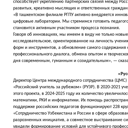
способствует укреплению партнерских связей между Росс
развитых, креативно мыслящих и ответственных граждан
«В ташкентском филиале РГПУ активно внедряется иннов
цифровые лаборатории. Мы стремимся готовить педагогов
становится активным участником процесса познания.
Говоря об инновациях, мы имеем в виду не только новые
исследовательское, ориентированное на личность учени
форм и инструментов, а обновление самого содержания 
профессионального диалога, обмена опытом и творческог
дня современным, гуманным и созидательным», — сказа
«Рус
Директор Центра международного сотрудничества (ЦМС)
«Российский учитель за рубежом» (РУЗР). В 2020-2021 уч
этого проекта, в 2024-2025 году их количество увеличило
математики, РКИ и информатики. Их помощь распространя
поддержке российских педагогов функционируют 228 круж
«Сотрудничество Узбекистана и России в сфере образова
разрозненных инициатив, а совместное выстраивание си
увидели формирование условий для устойчивого професс