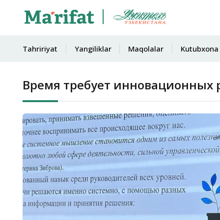
Tahririyat
Yangiliklar
Maqolalar
Kutubxona
Время требует инновационных