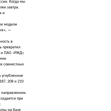
ссии. Когда мы
ежи завтра.
а и
вые модели
ия», —
ность в
ь превратил
» и ПАО «РЖД»
кими
их совместных
а углубленное
87, 208 и 210
 направлениях.
создается при
.
оты на базе