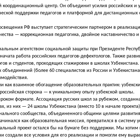
й координационный центр. Он объединит усилия российских и 
ической поддержки педагогов и платформой для дистанционных
свещения РФ выступает стратегическим партнером в реализаци
чества — коррекционная педагогика, двойное наставничество и
нальным агентством социальной защиты при Президенте Респу
начата работа российских педагогов-дефектологов. Также разви
в и студентов, проходящих стажировки в школах Узбекистана. 
 объединений (более 60 специалистов из России и Узбекистана
имодействия.
ми как взаимное обогащение образовательных практик: узбекск
российская сторона — к уникальному опыту узбекской школы.
ироком формате. Ассоциация русских школ за рубежом, созданна
, из них — 24 школы Узбекистана (вместо 10 в начале проекта).
онального сообщества, объединенного общими целями развития
ачинался как образовательная миссия, превратился в систему у
иальный проект остался бы на бумаге без поддержки. Мы хотим
и создали все условия для его реализации и помогли ему вырас