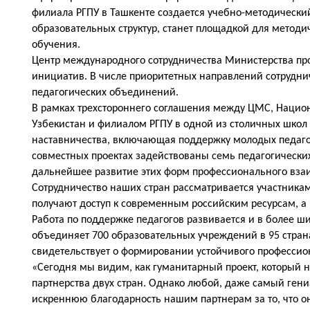
филиала РГПУ в Ташкенте создается учебно-методически
образовательных структур, станет площадкой для метод
обучения.
Центр международного сотрудничества Министерства про
инициатив. В числе приоритетных направлений сотрудни
педагогических объединений.
В рамках трехстороннего соглашения между ЦМС, Нацио
Узбекистан и филиалом РГПУ в одной из столичных школ 
наставничества, включающая поддержку молодых педагого
совместных проектах задействованы семь педагогических
дальнейшее развитие этих форм профессионального вза
Сотрудничество наших стран рассматривается участника
получают доступ к современным российским ресурсам, а 
Работа по поддержке педагогов развивается и в более ш
объединяет 700 образовательных учреждений в 95 странах
свидетельствует о формировании устойчивого професси
«Сегодня мы видим, как гуманитарный проект, который н
партнерства двух стран. Однако любой, даже самый ген
искреннюю благодарность нашим партнерам за то, что он