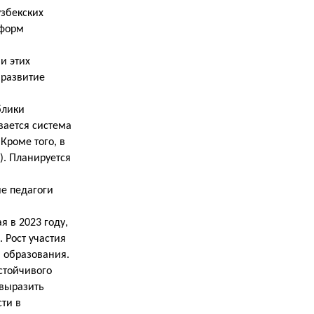
узбекских
 форм
и этих
 развитие
блики
вается система
Кроме того, в
). Планируется
ие педагоги
я в 2023 году,
 Рост участия
 образования.
стойчивого
 выразить
ти в