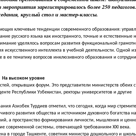
 мероприятия зарегистрировалось более 250 педагогов
едания, круглый стол и мастер-классы.
жающих ключевые тенденции современного образования: управ
ние русского языка как иностранного, точные и естественные н
внимание уделялось вопросам развития функциональной грамотн
 искусственного интеллекта в учебной деятельности. Одной и
 в ее тематику вопросов инклюзивного образования и сотрудн
На высоком уровне
тей, открывших форум. Это представители министерств обеих с
енте Республики Узбекистан, ректоры университетов и другие
ния Азизбек Турдиев отметил, что сегодня, когда мир стремит
чивого развития общества и источником духовного богатства н
ний, а пространство формирования личности, мышления и ценно
ие современной системы, отвечающей требованиям XXI века.
на в городе Ташкенте, советник министра дошкольного и школ