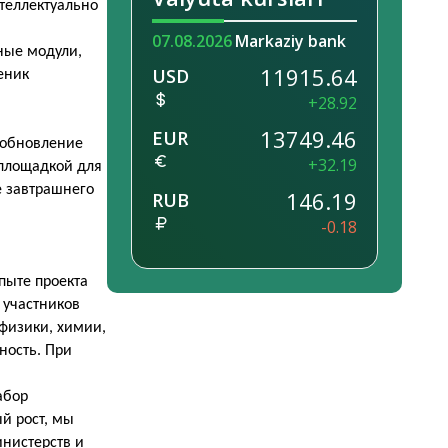
нтеллектуально
07.08.2026
Markaziy bank
ные модули,
11915.64
USD
еник
+28.92
13749.46
EUR
 обновление
+32.19
 площадкой для
е завтрашнего
146.19
RUB
-0.18
пыте проекта
 участников
 физики, химии,
ность. При
абор
й рост, мы
нистерств и