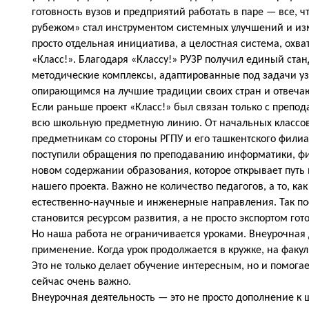
готовность вузов и предприятий работать в паре — все, ч
рубежом» стал инструментом системных улучшений и изм
просто отдельная инициатива, а целостная система, охва
«Класс!». Благодаря «Классу!» РУЗР получил единый ст
методические комплексы, адаптированные под задачи уз
опирающимся на лучшие традиции своих стран и отвеч
Если раньше проект «Класс!» был связан только с препо
всю школьную предметную линию. От начальных классов
предметникам со стороны РГПУ и его ташкентского филиа
поступили обращения по преподаванию информатики, физик
новом содержании образования, которое открывает путь 
нашего проекта. Важно не количество педагогов, а то, ка
естественно-научные и инженерные направления. Так по
становится ресурсом развития, а не просто экспортом го
Но наша работа не ограничивается уроками. Внеурочная 
применение. Когда урок продолжается в кружке, на факул
Это не только делает обучение интересным, но и помогае
сейчас очень важно.
Внеурочная деятельность — это не просто дополнение к 