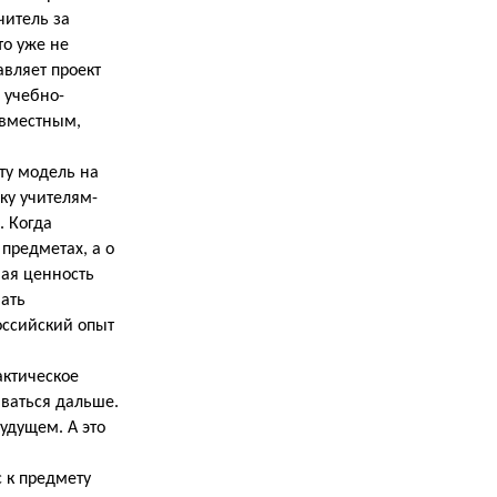
читель за
то уже не
авляет проект
 учебно-
овместным,
ту модель на
ку учителям-
. Когда
предметах, а о
бая ценность
вать
оссийский опыт
актическое
иваться дальше.
удущем. А это
 к предмету