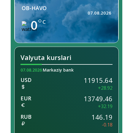
OB-HAVO
07.08.2026
0
C
Valyuta kurslari
07.08.2026
Markaziy bank
11915.64
USD
+28.92
13749.46
EUR
+32.19
146.19
RUB
-0.18