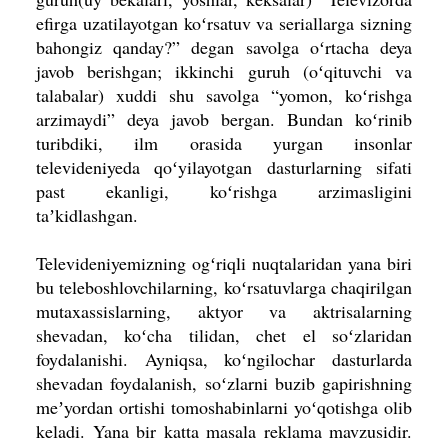
efirga uzatilayotgan koʻrsatuv va seriallarga sizning
bahongiz qanday?” degan savolga oʻrtacha deya
javob berishgan; ikkinchi guruh (oʻqituv­chi va
talabalar) xuddi shu savolga “yomon, koʻrishga
arzimaydi” deya javob bergan. Bundan koʻrinib
turibdiki, ilm orasida yurgan insonlar
televideniyeda qoʻyilayotgan dasturlarning sifati
past ekanligi, koʻrishga arzimasligini
taʼkidlashgan.
Televideniyemizning ogʻriqli nuqtalaridan yana biri
bu teleboshlovchilar­ning, koʻrsatuvlarga chaqirilgan
muta­xassislarning, aktyor va aktrisalarning
shevadan, koʻcha tilidan, chet el soʻzlari­dan
foydalanishi. Ayniqsa, koʻngilochar dasturlarda
shevadan foydalanish, soʻzlarni buzib gapirishning
meʼyordan ortishi tomoshabinlarni yoʻqotishga olib
keladi. Yana bir katta masala reklama mavzusidir.