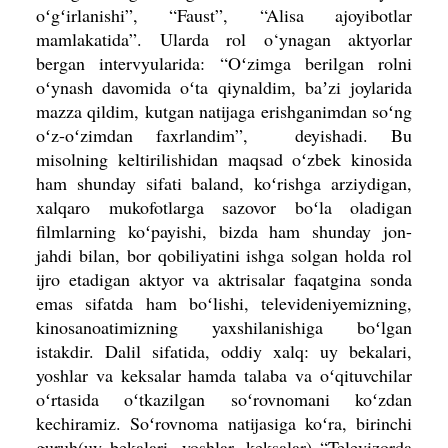
oʻgʻirlani­shi”, “Faust”, “Alisa ajoyibotlar
mamlakatida”. Ularda rol o‘ynagan aktyorlar
bergan intervyularida: “Oʻzimga berilgan rolni
oʻynash davomida oʻta qiy­naldim, baʼzi joylarida
mazza qildim, kutgan natijaga erishganimdan soʻng
oʻz-oʻzimdan faxrlandim”, deyi­shadi. Bu
misolning keltirilishidan maq­sad oʻzbek kinosida
ham shunday sifati baland, koʻrishga arziydigan,
xalqaro mukofotlarga sazovor boʻla oladigan
ﬁlmlarning koʻpayishi, bizda ham shunday jon-
jahdi bilan, bor qobiliyatini ishga solgan holda rol
ijro etadigan aktyor va aktrisalar faqatgina sonda
emas sifat­da ham boʻlishi, televideniyemizning,
kinosanoatimizning yaxshilanishiga boʻl
­gan
istakdir. Dalil sifatida, oddiy xalq: uy bekalari,
yoshlar va keksalar hamda talaba va oʻqituvchilar
oʻrtasida oʻtkazilgan soʻrovnomani koʻzdan
kechira­miz. Soʻrovnoma natijasiga koʻra, birinchi
guruh(uy bekalari, yoshlar, keksalar) “Televizorda