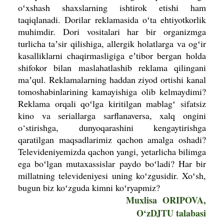
oʻxshash shaxslarning ishtirok
etishi ham
taqiqlanadi. Dorilar rekla­masida oʻta ehtiyotkorlik
muhimdir. Dori vositalari har bir organizmga
turlicha taʼsir qilishiga, allergik holatlarga va ogʻir
kasalliklarni chaqirmasligiga eʼtibor bergan holda
shifokor bilan maslahatlashib reklama qilingani
maʼqul. Reklamalarning haddan ziyod ortishi kanal
tomoshabinlarining kamayishiga olib kelmaydimi?
Reklama orqali qoʻlga kiritilgan mablagʻ sifatsiz
kino va serial­larga sarﬂanaversa, xalq ongini
o‘stirishga, dunyoqarashini kengaytirishga
qaratilgan maqsadlarimiz qachon amalga oshadi?
Televideniyemizda qachon yangi, yetarlicha bilimga
ega boʻlgan mutaxassislar paydo boʻladi? Har bir
millatning televideniyesi uning koʻzgusidir. Xoʻsh,
bugun biz koʻzguda kimni koʻryapmiz?
Muxlisa ORIPOVA,
O‘zDJTU talabasi