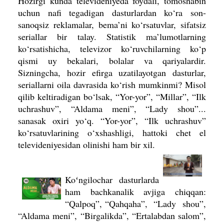
Hozirgi kunda televideniyeda foydali, tomoshabin
uchun nafi tegadigan dasturlardan ko‘ra son-
sanoqsiz reklamalar, bema’ni ko‘rsatuvlar, sifatsiz
seriallar bir talay. Statistik ma’lumotlarning
ko‘rsatishicha, televizor ko‘ruvchilarning ko‘p
qismi uy bekalari, bolalar va qariyalardir.
Sizningcha, hozir efirga uzatilayotgan dasturlar,
seriallarni oila davrasida ko‘rish mumkinmi? Misol
qilib keltiradigan bo‘lsak, “Yor-yor”, “Millar”, “Ilk
uchrashuv”, “Aldama meni”, “Lady shou”...
sanasak oxiri yo‘q. “Yor-yor”, “Ilk uchrashuv”
ko‘rsatuvlarining o‘xshashligi, hattoki chet el
televideniyesidan olinishi ham bir xil.
Koʻngilochar dasturlarda
ham bachkanalik avjiga chiqqan:
“Qalpoq”, “Qah­qaha”, “Lady shou”,
“Aldama meni”, “Birgalikda”, “Ertalabdan salom”,