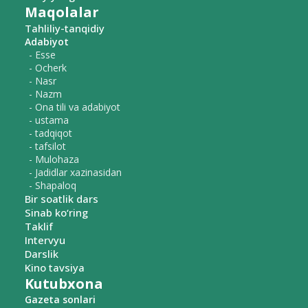
Maqolalar
Tahliliy-tanqidiy
Adabiyot
- Esse
- Ocherk
- Nasr
- Nazm
- Ona tili va adabiyot
- ustama
- tadqiqot
- tafsilot
- Mulohaza
- Jadidlar xazinasidan
- Shapaloq
Bir soatlik dars
Sinab ko‘ring
Taklif
Intervyu
Darslik
Kino tavsiya
Kutubxona
Gazeta sonlari