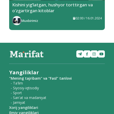
Kishini yig‘latgan, hushyor torttirgan va
o‘zgartirgan kitoblar
02:00 / 16.01.2024
Muxbirimiz
Yangiliklar
"Mening tajribam" va "Fasl" tanlovi
- Ta'lim
- Siyosiy-iqtisodiy
- Sport
- San'at va madaniyat
- Jamiyat
Xorij yangiliklari
Ilmiy yangiliklari