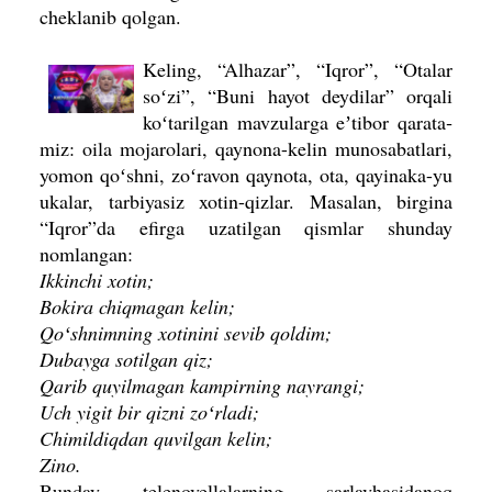
cheklanib qolgan.
Keling, “Alha­zar”, “Iqror”, “Otalar
soʻzi”, “Buni hayot deydilar” orqali
koʻtarilgan mavzularga eʼtibor qarata­
miz: oila mojarolari, qaynona-kelin munosabatlari,
yomon qoʻshni, zoʻravon qaynota, ota, qayinaka-yu
ukalar, tarbiyasiz xotin-qizlar. Masalan, birgina
“Iqror”da efirga uzatilgan qismlar shunday
nomlangan:
Ikkinchi xotin;
Bokira chiqmagan kelin;
Qoʻshnimning xotinini sevib qoldim;
Dubayga sotilgan qiz;
Qarib quyilmagan kampirning nay­rangi;
Uch yigit bir qizni zoʻrladi;
Chimildiqdan quvilgan kelin;
Zino.
Bunday telenovellalarning sarlavhasidanoq