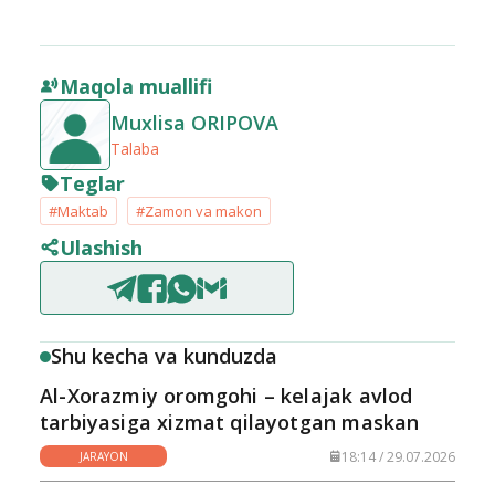
Maqola muallifi
Muxlisa ORIPOVA
Talaba
Teglar
#Maktab
#Zamon va makon
Ulashish
Shu kecha va kunduzda
Al-Xorazmiy oromgohi – kelajak avlod
tarbiyasiga xizmat qilayotgan maskan
18:14 / 29.07.2026
JARAYON