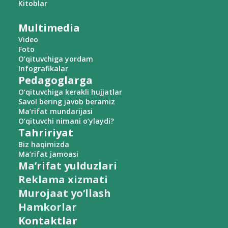
Kitoblar
Multimedia
Video
Foto
O‘qituvchiga yordam
Infografikalar
Pedagoglarga
O‘qituvchiga kerakli hujjatlar
Savol bering javob beramiz
Ma’rifat mundarijasi
O‘qituvchi nimani o‘ylaydi?
Tahririyat
Biz haqimizda
Ma’rifat jamoasi
Ma’rifat yulduzlari
Reklama xizmati
Murojaat yo‘llash
Hamkorlar
Kontaktlar