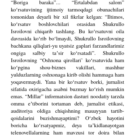
“Boriga baraka”... “Ertalabdan salom”
koʻrsatuvining ijtimoiy tarmoqdagi obunachilari
tomonidan deyarli bir xil ﬁkrlar kelgan: “Iltimos,
koʻrsatuv boshlovchilari orasidan Shukrullo
Isroilovni chiqarib tashlang. Bu koʻrsatuvni oila
davrasida koʻrib boʻlmaydi, Shukrullo Isroilovning
bachkana qiliqlari-yu uyatsiz gaplari farzandlarimiz
ongiga salbiy taʼsir koʻrsatadi”. Shukrullo
Isroilovning “Oshxona qirollari’ koʻrsatuvida ham
koʻpgina shou-biznes vakillari, mashhur
yulduzlarning oshxonaga kirib olishi hammaga ham
yoqavermaydi. Yana bir koʻrsatuv borki, jurnalist
sifatida oxirigacha asabni buzmay koʻrish mumkin
emas. “Millar” informatsion dasturi
no­odatiy tarzda
omma eʼtiborini tortaman deb, jurnalist etikasi,
auditoriya oldiga chiqishning mauayyan tartib-
qoidalari­ni buzishmayaptimi? Oʻzbek hayotini
boricha koʻrsatyapmiz, deya taʼkidlana­yotgan
telenovellalarning ham mavzusi tor doira bilan