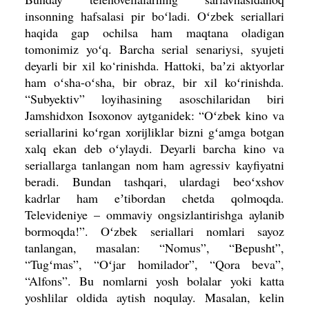
insonning hafsalasi pir boʻladi. Oʻzbek seriallari
haqida gap ochilsa ham maqtana oladigan
tomonimiz yoʻq. Barcha serial senariysi, syujeti
deyarli bir xil ko‘rinishda. Hattoki, baʼzi aktyorlar
ham oʻsha-oʻsha, bir obraz, bir xil koʻrinishda.
“Subyektiv” loyihasi­­
ning asoschilaridan biri
Jamshidxon Isoxonov aytganidek: “Oʻzbek kino va
seriallarini koʻrgan xorijliklar bizni gʻamga botgan
xalq ekan deb oʻylaydi. Deyarli barcha kino va
seriallarga tanlangan nom ham agressiv kayﬁyatni
beradi. Bundan tashqari, ulardagi beoʻxshov
kadrlar ham eʼtibordan chetda qolmoqda.
Televideniye – ommaviy ongsizlantirishga aylanib
bormoqda!”. Oʻzbek seriallari nomlari sayoz
tanlangan, masalan: “Nomus”, “Bepusht”,
“Tugʻmas”, “Oʻjar homilador”, “Qora beva”,
“Alfons”. Bu nomlarni yosh bolalar yoki katta
yoshlilar oldida aytish noqulay. Masalan, kelin