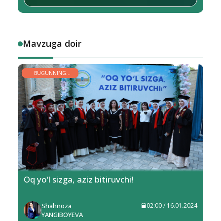
Mavzuga doir
BUGUNNING
YOSHLARI
Oq yo‘l sizga, aziz bitiruvchi!
Shahnoza
02:00 / 16.01.2024
YANGIBOYEVA