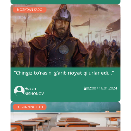
MOZIYDAN SADO
“Chingiz to‘rasini g‘arib rioyat qilurlar edi…”
Husan
02:00 / 16.01.2024
NISHONOV
BUGUNNING GAPI