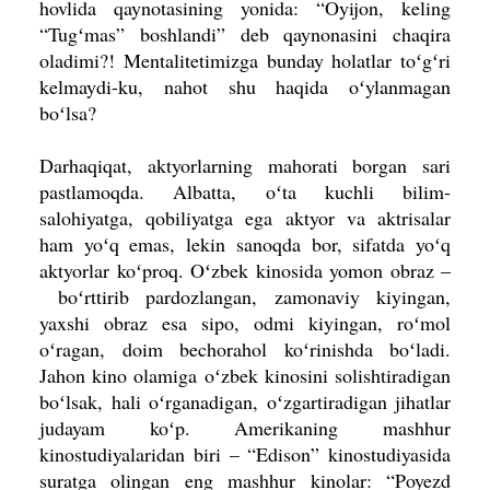
hovlida qay­notasining yonida: “Oyijon, keling
“Tugʻmas” boshlandi” deb qaynonasini chaqira
oladimi?! Mentalitetimizga bunday holatlar toʻgʻri
kelmaydi-ku, nahot shu haqida oʻylanmagan
boʻlsa?
Darhaqiqat, aktyorlarning mahora­ti borgan sari
pastlamoqda. Albatta, oʻta kuchli bilim-
salohiyatga, qobiliyatga ega aktyor va aktrisalar
ham yoʻq emas, lekin sanoqda bor, sifatda yoʻq
aktyorlar koʻproq. Oʻzbek kinosida yomon obraz –
boʻrttirib pardozlangan, zamonaviy kiyin­gan,
yaxshi obraz esa sipo, odmi kiyingan, roʻmol
oʻragan, doim bechorahol koʻrinishda boʻladi.
Jahon kino olamiga oʻzbek kinosini solishtiradigan
boʻlsak, hali oʻrganadigan, oʻzgartiradigan jihatlar
judayam koʻp. Amerikaning mashhur
kinostudiyalaridan biri – “Edison” kinostudiyasida
suratga olingan eng mashhur kinolar: “Poyezd