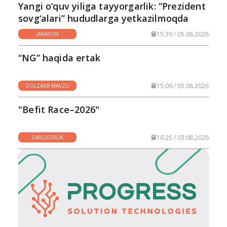
Yangi o‘quv yiliga tayyorgarlik: “Prezident
sovg‘alari” hududlarga yetkazilmoqda
15:39 / 05.08.2026
JARAYON
“NG” haqida ertak
15:09 / 05.08.2026
DOLZARB MAVZU
"Befit Race–2026"
16:25 / 03.08.2026
DAXLDORLIK