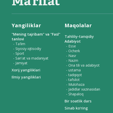
Yangiliklar
Maqolalar
"Mening tajribam" va "Fasl"
Tahliliy-tanqidiy
tanlovi
Adabiyot
- Ta'lim
- Esse
- Siyosiy-iqtisodiy
- Ocherk
- Sport
- Nasr
- San'at va madaniyat
- Nazm
- Jamiyat
- Ona tili va adabiyot
Xorij yangiliklari
- ustama
- tadqiqot
Ilmiy yangiliklari
- tafsilot
- Mulohaza
- Jadidlar xazinasidan
- Shapaloq
Bir soatlik dars
Sinab ko‘ring