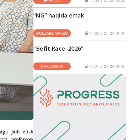
15:39 / 05.08.2026
JARAYON
“NG” haqida ertak
15:09 / 05.08.2026
DOLZARB MAVZU
"Befit Race–2026"
16:25 / 03.08.2026
DAXLDORLIK
iga jalb etish
eti professor-