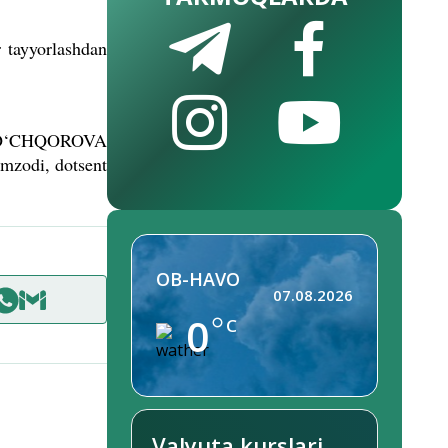
 tayyorlashdan
O
‘
CHQOROVA
omzodi, dotsent
OB-HAVO
07.08.2026
0
C
Valyuta kurslari