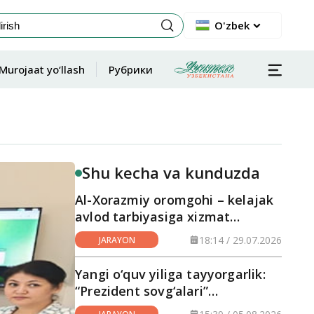
O'zbek
Murojaat yo‘llash
Рубрики
Shu kecha va kunduzda
Al-Xorazmiy oromgohi – kelajak
avlod tarbiyasiga xizmat
qilayotgan maskan
18:14 / 29.07.2026
JARAYON
Yangi o‘quv yiliga tayyorgarlik:
“Prezident sovg‘alari”
hududlarga yetkazilmoqda