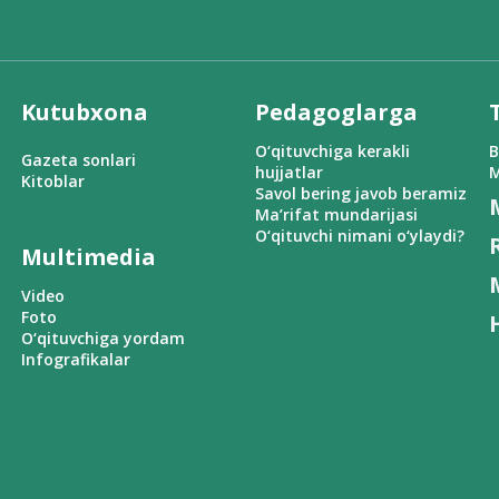
Kutubxona
Pedagoglarga
O‘qituvchiga kerakli
B
Gazeta sonlari
hujjatlar
M
Kitoblar
Savol bering javob beramiz
Ma’rifat mundarijasi
O‘qituvchi nimani o‘ylaydi?
Multimedia
Video
Foto
O‘qituvchiga yordam
Infografikalar