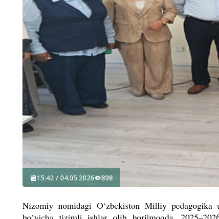
15:42 / 04.05.2026
898
Nizomiy nomidagi O‘zbekiston Milliy pedagogika univ
bo‘yicha tizimli ishlar olib borilmoqda. 2025–2026-