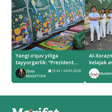
Yangi o‘quv yiliga
Al-Xoraz
tayyorgarlik: “Prezident
kelajak a
sovg‘alari” hududlarga
xizmat q
15:42 / 04.05.2026
Zilola
Muxbirl
yetkazilmoqda
MADATOVA