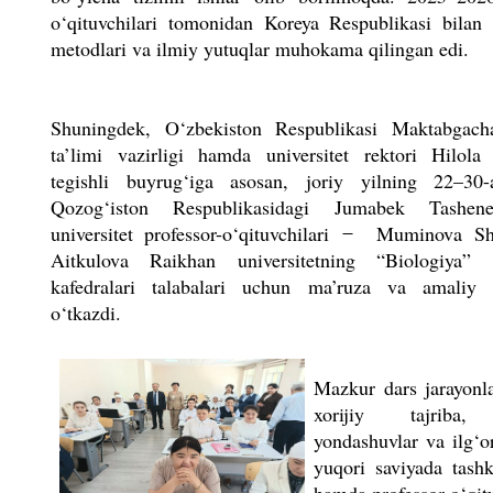
o‘qituvchilari tomonidan Koreya Respublikasi bilan
metodlari va ilmiy yutuqlar muhokama qilingan edi.
Shuningdek, O‘zbekiston Respublikasi Maktabgac
ta’limi vazirligi hamda universitet rektori Hilol
tegishli buyrug‘iga asosan, joriy yilning 22–30-
Qozog‘iston Respublikasidagi Jumabek Tashen
universitet professor-o‘qituvchilari ̶ Muminova 
Aitkulova Raikhan universitetning “Biologiya
kafedralari talabalari uchun ma’ruza va amaliy m
o‘tkazdi.
Mazkur dars jarayonla
xorijiy tajriba, 
yondashuvlar va ilg‘o
yuqori saviyada tashk