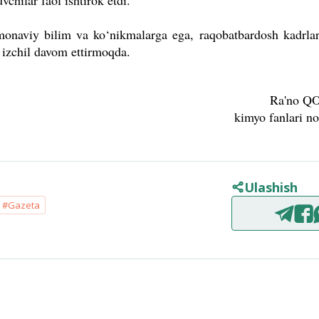
chilar faol ishtirok etdi.
naviy bilim va ko‘nikmalarga ega, raqobatbardosh kadrlar
i izchil davom ettirmoqda.
Ra'no Q
kimyo fanlari n
Ulashish
#Gazeta