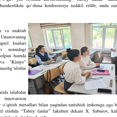
 hamkorlikda qo‘shma konferensiya tashkil etilib, unda za
ha va maktab
a Umarovaning
aprel kunlari
ev nomidagi
Sholpan hamda
” va “Kimyo”
ashg‘ulotlar
rida talabalar
innovatsion
r o‘qitish metodlari bilan yaqindan tanishish imkoniga ega b
il etishda “Tabiiy fanlar” fakulteti dekani X. Saburov, ka