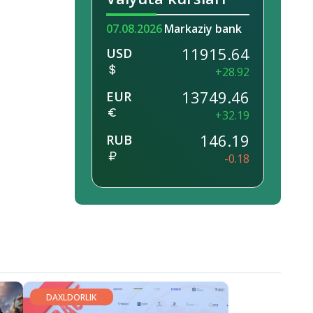
07.08.2026
Markaziy bank
11915.64
USD
+28.92
13749.46
EUR
+32.19
146.19
RUB
-0.18
DAXLDORLIK