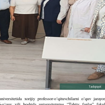
Tadqiqot
ersitetida xorijiy professor-o‘qituvchilarni o‘quv jarayon
o‘quv yili boshida universitetning “Tabiiy fanlar” fakult