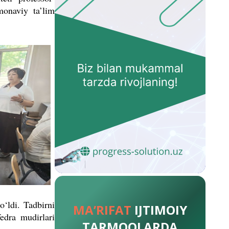
monaviy ta’lim
o‘ldi. Tadbirni
MA’RIFAT
IJTIMOIY
fedra mudirlari
TARMOQLARDA