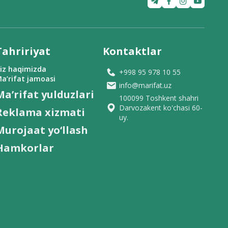
Tahririyat
Kontaktlar
iz haqimizda
+998 95 978 10 55
a’rifat jamoasi
info@marifat.uz
Ma’rifat yulduzlari
100099 Toshkent shahri
Darvozakent ko'chasi 60-
Reklama xizmati
uy.
Murojaat yo‘llash
Hamkorlar