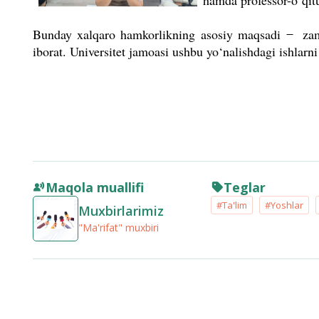
hamda professor-o‘qituv
Bunday xalqaro hamkorlikning asosiy maqsadi ̶ zamo
iborat. Universitet jamoasi ushbu yo‘nalishdagi ishlarn
Maqola muallifi
Teglar
#Ta'lim
#Yoshlar
Muxbirlarimiz
"Ma'rifat" muxbiri