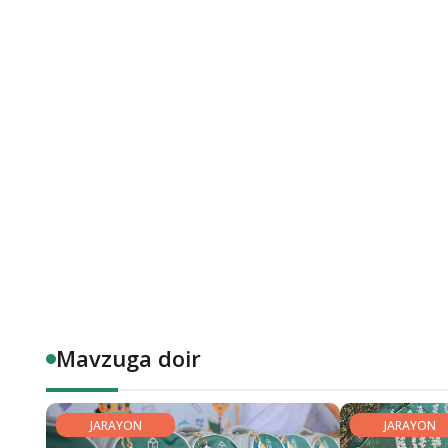
Mavzuga doir
JARAYON
JARAYON