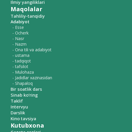
Ilmiy yangiliklari
Maqolalar
Tahliliy-tanqidiy
Adabiyot
- Esse
- Ocherk
- Nasr
- Nazm
- Ona tili va adabiyot
- ustama
- tadqiqot
- tafsilot
- Mulohaza
- Jadidlar xazinasidan
- Shapaloq
Bir soatlik dars
Sinab ko‘ring
Taklif
Intervyu
Darslik
Kino tavsiya
Kutubxona