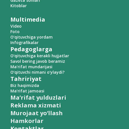
Gazeta sonlari
Kitoblar
Multimedia
Video
Foto
O‘qituvchiga yordam
Infografikalar
Pedagoglarga
O‘qituvchiga kerakli hujjatlar
Savol bering javob beramiz
Ma’rifat mundarijasi
O‘qituvchi nimani o‘ylaydi?
Tahririyat
Biz haqimizda
Ma’rifat jamoasi
Ma’rifat yulduzlari
Reklama xizmati
Murojaat yo‘llash
Hamkorlar
Kontaktlar