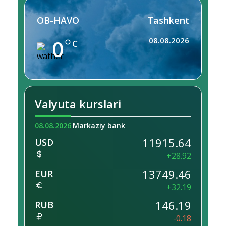
OB-HAVO
Tashkent
0
08.08.2026
C
Valyuta kurslari
08.08.2026
Markaziy bank
11915.64
USD
+28.92
13749.46
EUR
+32.19
146.19
RUB
-0.18