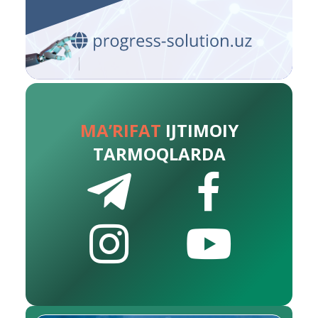
MA’RIFAT
IJTIMOIY
TARMOQLARDA