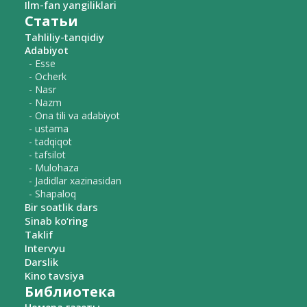
Ilm-fan yangiliklari
Статьи
Tahliliy-tanqidiy
Adabiyot
- Esse
- Ocherk
- Nasr
- Nazm
- Ona tili va adabiyot
- ustama
- tadqiqot
- tafsilot
- Mulohaza
- Jadidlar xazinasidan
- Shapaloq
Bir soatlik dars
Sinab ko‘ring
Taklif
Intervyu
Darslik
Kino tavsiya
Библиотека