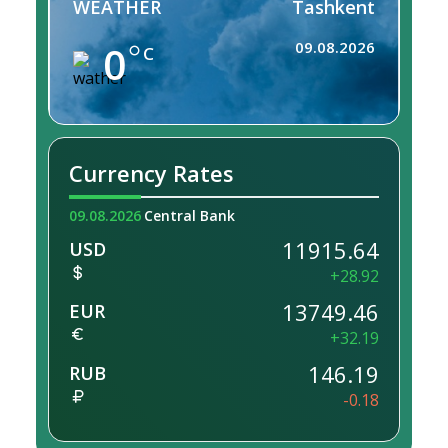
WEATHER
Tashkent
0
09.08.2026
C
Currency Rates
09.08.2026
Central Bank
11915.64
USD
+28.92
13749.46
EUR
+32.19
146.19
RUB
-0.18