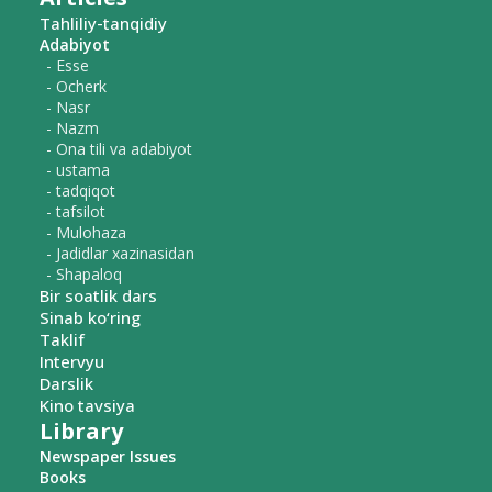
Tahliliy-tanqidiy
Adabiyot
- Esse
- Ocherk
- Nasr
- Nazm
- Ona tili va adabiyot
- ustama
- tadqiqot
- tafsilot
- Mulohaza
- Jadidlar xazinasidan
- Shapaloq
Bir soatlik dars
Sinab ko‘ring
Taklif
Intervyu
Darslik
Kino tavsiya
Library
Newspaper Issues
Books