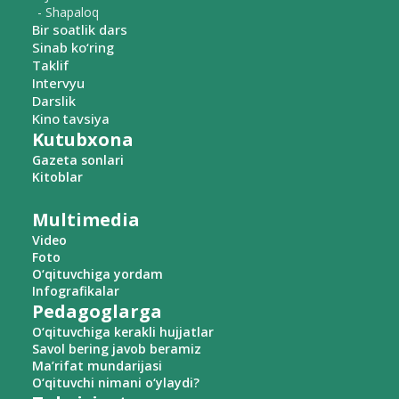
- Shapaloq
Bir soatlik dars
Sinab ko‘ring
Taklif
Intervyu
Darslik
Kino tavsiya
Kutubxona
Gazeta sonlari
Kitoblar
Multimedia
Video
Foto
O‘qituvchiga yordam
Infografikalar
Pedagoglarga
O‘qituvchiga kerakli hujjatlar
Savol bering javob beramiz
Ma’rifat mundarijasi
O‘qituvchi nimani o‘ylaydi?