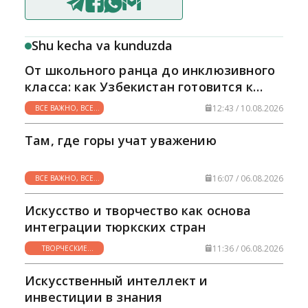
Shu kecha va kunduzda
От школьного ранца до инклюзивного
класса: как Узбекистан готовится к
новому учебному году
12:43 / 10.08.2026
ВСЕ ВАЖНО, ВСЕ
НУЖНО
Там, где горы учат уважению
16:07 / 06.08.2026
ВСЕ ВАЖНО, ВСЕ
НУЖНО
Искусство и творчество как основа
интеграции тюркских стран
11:36 / 06.08.2026
ТВОРЧЕСКИЕ
ГОРИЗОНТЫ
Искусственный интеллект и
инвестиции в знания