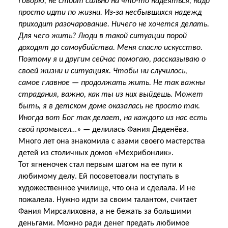
говорю, не стоит сильно на что-то надеяться, надо
просто идти по жизни. Из-за несбывшихся надежд
приходит разочарование. Ничего не хочется делать.
Для чего жить? Люди в такой ситуации порой
доходят до самоубийства. Меня спасло искусство.
Поэтому я и другим сейчас помогаю, рассказываю о
своей жизни и ситуациях. Чтобы ни случилось,
самое главное — продолжать жить. Не так важны
страдания, важно, как ты из них выйдешь. Может
быть, я в детском доме оказалась не просто так.
Иногда вот Бог так делает, на каждого из нас есть
свой промысел…»
— делилась Фания Деденёва.
Много лет она знакомила с азами своего мастерства
детей из столичных домов «Мехрибонлик».
Тот ягненочек стал первым шагом на ее пути к
любимому делу. Ей посоветовали поступать в
художественное училище, что она и сделала. И не
пожалела. Нужно идти за своим талантом, считает
Фания Мирсалиховна, а не бежать за большими
деньгами. Можно ради денег предать любимое