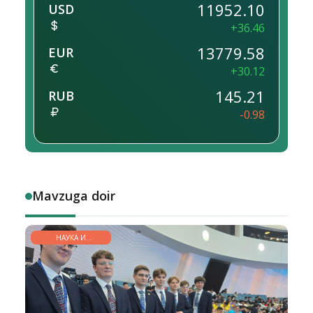
11952.10
USD
+36.46
13779.58
EUR
+30.12
145.21
RUB
-0.98
Mavzuga doir
НАУКА И
ОБРАЗОВАНИЕ