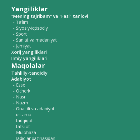
Yangiliklar
"Mening tajribam" va "Fasl" tanlovi
- Ta'lim
- Siyosiy-iqtisodiy
- Sport
- San'at va madaniyat
- Jamiyat
Xorij yangiliklari
Ilmiy yangiliklari
Maqolalar
Tahliliy-tanqidiy
Adabiyot
- Esse
- Ocherk
- Nasr
- Nazm
- Ona tili va adabiyot
- ustama
- tadqiqot
- tafsilot
- Mulohaza
- Jadidlar xazinasidan