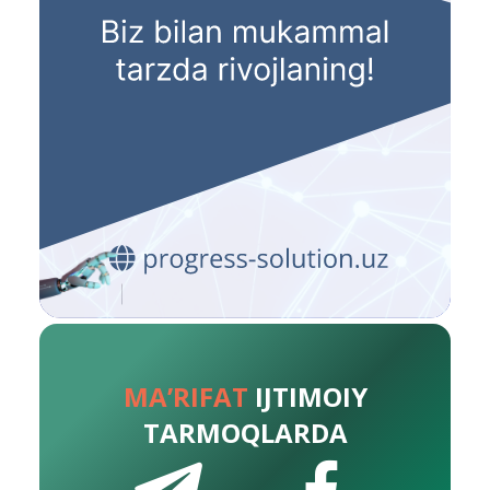
MA’RIFAT
IJTIMOIY
TARMOQLARDA