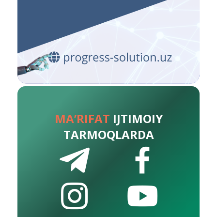
MA’RIFAT
IJTIMOIY
TARMOQLARDA