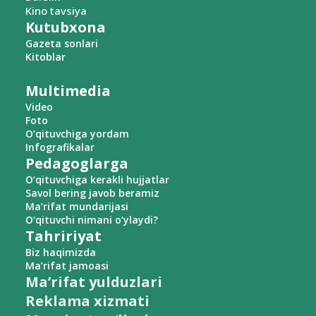
Kino tavsiya
Kutubxona
Gazeta sonlari
Kitoblar
Multimedia
Video
Foto
O‘qituvchiga yordam
Infografikalar
Pedagoglarga
O‘qituvchiga kerakli hujjatlar
Savol bering javob beramiz
Ma’rifat mundarijasi
O‘qituvchi nimani o‘ylaydi?
Tahririyat
Biz haqimizda
Ma’rifat jamoasi
Ma’rifat yulduzlari
Reklama xizmati