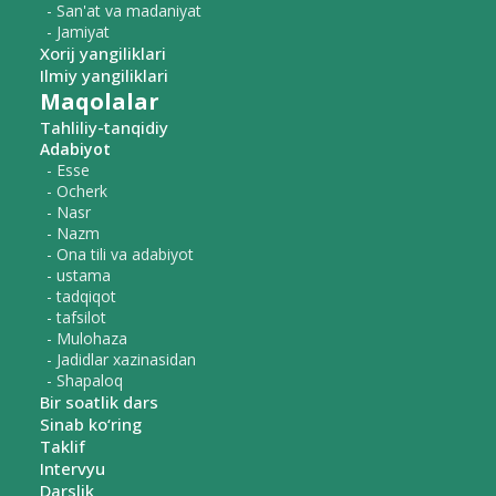
- San'at va madaniyat
- Jamiyat
Xorij yangiliklari
Ilmiy yangiliklari
Maqolalar
Tahliliy-tanqidiy
Adabiyot
- Esse
- Ocherk
- Nasr
- Nazm
- Ona tili va adabiyot
- ustama
- tadqiqot
- tafsilot
- Mulohaza
- Jadidlar xazinasidan
- Shapaloq
Bir soatlik dars
Sinab ko‘ring
Taklif
Intervyu
Darslik