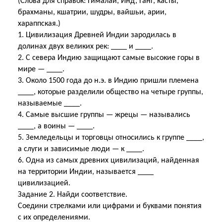
(Слова для справок: Гималаи, Инд, Ганг, касты,
брахманы, кшатрии, шудры, вайшьи, арии,
хараппская.)
1. Цивилизация Древней Индии зародилась в
долинах двух великих рек: ____ и ____.
2. С севера Индию защищают самые высокие горы в
мире — ____.
3. Около 1500 года до н.э. в Индию пришли племена
____, которые разделили общество на четыре группы,
называемые ____.
4. Самые высшие группы — жрецы — назывались
____, а воины — ____.
5. Земледельцы и торговцы относились к группе ____,
а слуги и зависимые люди — к ____.
6. Одна из самых древних цивилизаций, найденная
на территории Индии, называется ____
цивилизацией.
Задание 2. Найди соответствие.
Соедини стрелками или цифрами и буквами понятия
с их определениями.