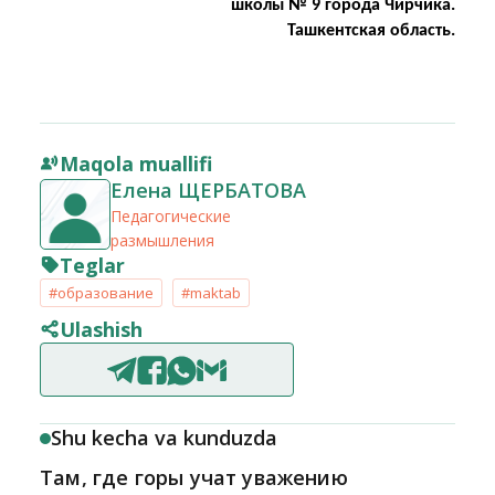
школы № 9 города Чирчика.
Ташкентская область.
Maqola muallifi
Елена ЩЕРБАТОВА
Педагогические
размышления
Teglar
#образование
#maktab
Ulashish
Shu kecha va kunduzda
Там, где горы учат уважению