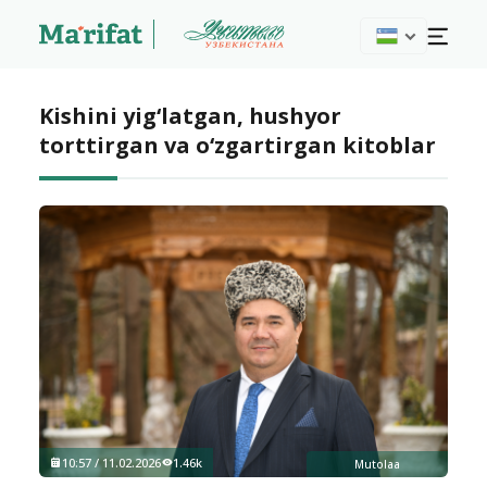
Kishini yig‘latgan, hushyor
torttirgan va o‘zgartirgan kitoblar
10:57 / 11.02.2026
1.46k
Mutolaa