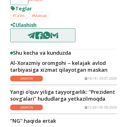
Teglar
#Ta'lim
#Maktab
Ulashish
Shu kecha va kunduzda
Al-Xorazmiy oromgohi – kelajak avlod
tarbiyasiga xizmat qilayotgan maskan
18:14 / 29.07.2026
JARAYON
Yangi o‘quv yiliga tayyorgarlik: “Prezident
sovg‘alari” hududlarga yetkazilmoqda
15:39 / 05.08.2026
JARAYON
“NG” haqida ertak