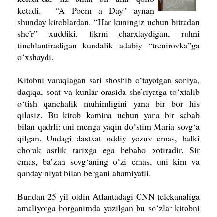
ketadi.
“A Poem a Day” aynan
shunday kitoblardan. “Har kuningiz uchun bittadan
she’r” xuddiki, fikrni charxlaydigan, ruhni
tinchlantiradigan kundalik adabiy “trenirovka”ga
o‘xshaydi.
Kitobni varaqlagan sari shoshib o‘tayotgan soniya,
daqiqa, soat va kunlar orasida she’riyatga to‘xtalib
o‘tish qanchalik muhimligini yana bir bor his
qilasiz. Bu kitob kamina uchun yana bir sabab
bilan qadrli: uni menga yaqin do‘stim Maria sovg‘a
qilgan. Undagi dastxat oddiy yozuv emas, balki
cho­rak asrlik tarixga ega bebaho xotiradir. Sir
emas, ba’zan sovg‘aning o‘zi emas, uni kim va
qanday niyat bilan bergani ahamiyatli.
Bundan 25 yil oldin Atlantadagi CNN telekanaliga
amaliyotga borganimda yozilgan bu so‘zlar kitobni