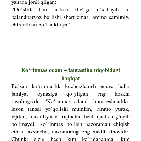
yanada jonli qilgan:
“Do‘stlik ham aslida she’rga o‘xshaydi: u
balandparvoz bo‘lishi shart emas, ammo samimiy,
chin dildan bo‘lsa kifoya”.
Ko‘rinmas odam – fantastika niqobidagi
haqiqat
Ba’zan ko‘rinmaslik kuchsizlanish emas, balki
jamiyat oynasiga qo‘yilgan eng keskin
savolingizdir. “Ko‘rinmas odam” shuni eslatadiki,
inson tanasi yo‘qolishi mumkin, ammo yurak,
vijdon, mas’uliyat va oqibatlar hech qachon g‘oyib
bo‘lmaydi. Ko‘rinmas bo‘lish nazoratdan chiqish
emas, aksincha, nazoratning eng xavfli sinovidir.
Chunki sizni hech kim ko‘rmaganida, kim