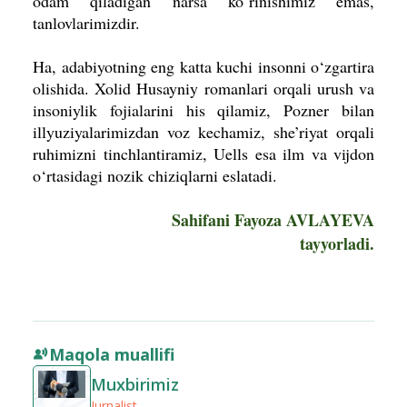
odam qiladigan narsa ko‘rini­shimiz emas,
tanlovlarimizdir.
Ha, adabiyotning eng katta kuchi insonni o‘zgartira
olishida. Xolid Husayniy romanlari orqali urush va
insoniylik fojialarini his qilamiz, Pozner bilan
illyuziyalarimizdan voz kechamiz, she’riyat orqali
ruhimizni tinchlanti­ramiz, Uells esa ilm va vijdon
o‘rtasidagi nozik chiziqlarni eslatadi.
Sahifani Fayoza AVLAYEVA
tayyorladi.
Maqola muallifi
Muxbirimiz
Jurnalist