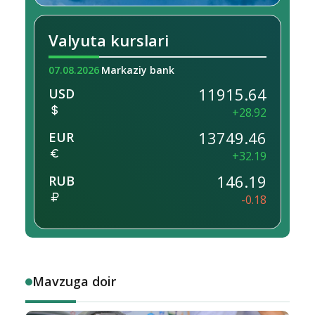
Valyuta kurslari
07.08.2026
Markaziy bank
11915.64
USD
+28.92
13749.46
EUR
+32.19
146.19
RUB
-0.18
Mavzuga doir