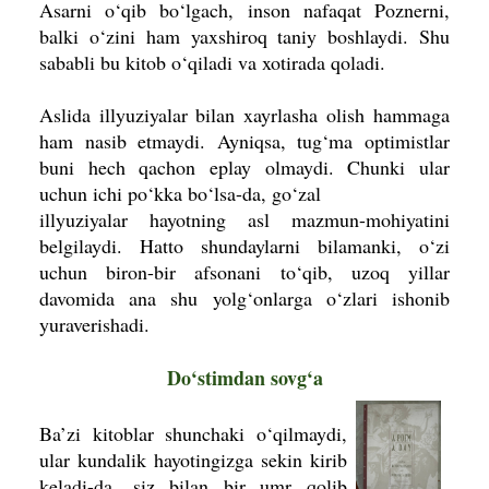
Asarni o‘qib bo‘lgach, inson nafaqat Poznerni,
balki o‘zini ham yaxshiroq taniy boshlaydi. Shu
sababli bu kitob o‘qiladi va xotirada qoladi.
Aslida illyuziyalar bilan xayrlasha
olish hammaga
ham nasib etmaydi. Ayniqsa, tug‘ma optimistlar
buni hech qachon eplay olmaydi. Chunki ular
uchun ichi po‘kka bo‘lsa-da, go‘zal
illyuziyalar hayotning asl mazmun-
mohiyatini
belgilaydi. Hatto shunday­larni bilamanki, o‘zi
uchun biron-bir afsonani to‘qib, uzoq yillar
davomida ana shu yolg‘onlarga o‘zlari ishonib
yuraverishadi.
Do‘stimdan sovg‘a
Ba’zi kitoblar shunchaki o‘qilmaydi,
ular kundalik hayotingizga sekin kirib
keladi-da, siz bilan bir umr qolib