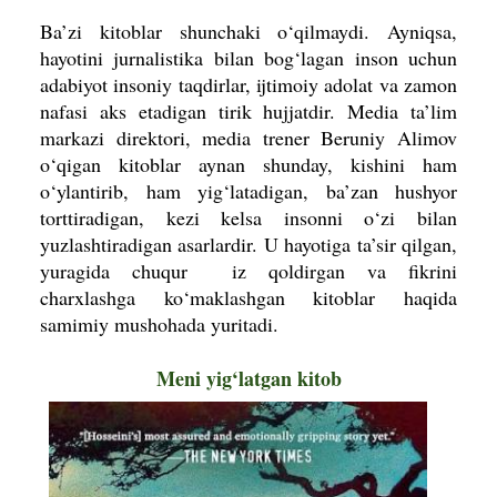
Ba’zi kitoblar shunchaki o‘qilmaydi. Ayniqsa,
hayotini jurnalistika bilan bog‘lagan inson uchun
adabiyot insoniy taqdirlar, ijtimoiy adolat va zamon
nafasi aks etadigan tirik hujjatdir. Media ta’lim
markazi direktori, media trener Beruniy Alimov
o‘qigan kitoblar aynan shunday, kishini ham
o‘ylantirib, ham yig‘latadigan, ba’zan hushyor
torttiradigan, kezi kelsa insonni o‘zi bilan
yuzlashtiradigan asarlardir. U hayotiga ta’sir qilgan,
yuragida chuqur iz qoldirgan va fikrini
charxlashga ko‘maklashgan kitoblar haqida
samimiy mushohada yuritadi.
Meni yig‘latgan kitob