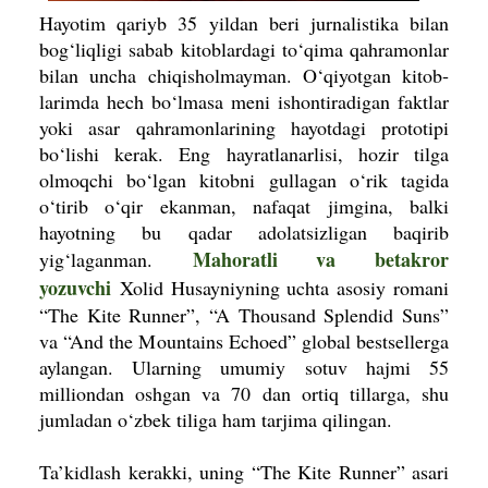
Hayotim qariyb 35 yildan beri jurna­listika bilan
bog‘liqligi sabab kitoblar­dagi to‘qima qahramonlar
bilan uncha chiqisholmayman. O‘qiyotgan kitob­
larimda hech bo‘lmasa meni ishonti­radigan faktlar
yoki asar qahramon­larining hayotdagi prototipi
bo‘lishi kerak. Eng hayratlanarlisi, hozir tilga
olmoqchi bo‘lgan kitobni gullagan o‘rik tagida
o‘tirib o‘qir ekanman, nafaqat jimgina, balki
hayotning bu qadar ado­latsizligan baqirib
Mahoratli va betakror
yig‘laganman.
yozuvchi
Xolid Husayniyning uchta asosiy romani
“The Kite Runner”, “A Thousand Splendid Suns”
va “And the Mountains Echoed” global bestsellerga
aylangan. Ularning umumiy sotuv hajmi 55
milliondan oshgan va 70 dan ortiq tillarga, shu
jumladan o‘zbek tiliga ham tarjima qilingan.
Ta’kidlash kerakki, uning “The Kite Runner” asari