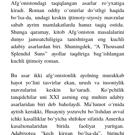
Afg‘onistondagi taqiqlangan asarlar ro‘yxatiga
kiradi. Roman oddiy o‘smirlar do‘stligi haqida
bo‘lsa-da, undagi keskin ijtimoiy-siyosiy mavzular
sabab ayrim mamlakatlarda hanuz taqiq ostida.
Shunga qaramay, kitob Afg‘oniston masalalarini
dunyo jamoatchiligiga tanishtirgan eng kuchli
adabiy asarlardan biri. Shuningdek, “A Thousand
Splendid Suns” ayollar taqdiriga bag‘ishlangan
kuchli ijtimoiy roman.
Bu asar ikki afg‘onistonlik ayol­ning murakkab
hayot yo‘lini tasvirlar ekan, urush va insoniylik
mavzulari­ni keskin ko‘taradi. Ko‘pchilik
tanqidchilar uni XXI asrning eng muhim ada­biy
asarlaridan biri deb baholaydi. Ma’lumot o‘rnida
aytish kerakki, Husayniy yozuvchi bo‘lishdan avval
ichki kasalliklar bo‘yicha shifokor sifatida Amerika
kasalxonalaridan birida faoliyat yuritgan.
Adabiyotga “kech kirgan bo‘lsa-da”, birinchi