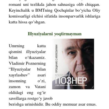
romani uni tezlikda jahon sahnasiga olib chiqqan.
Keyinchalik u BMTning Qochqinlar bo‘yicha Oliy
komissarligi elchisi sifatida insonparvarlik ishlariga
katta hissa qo‘shgan.
Illyuziyalarni
yoqtirmayman
Umrning katta
qismini illyuziyalar
bilan o‘tkazamiz.
Vladimir Poznerning
“Illyuziyalar bilan
xayrlashuv” asari
insonning o‘zi,
zamon va Vatani
oldi­dagi eng og‘ir
savollarga rostgo‘y javob
berishga urinishidir. Bu oddiy memuar asar emas.