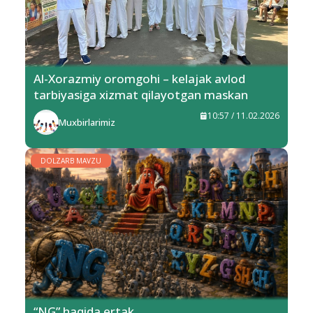
Al-Xorazmiy oromgohi – kelajak avlod
tarbiyasiga xizmat qilayotgan maskan
10:57 / 11.02.2026
Muxbirlarimiz
DOLZARB MAVZU
“NG” haqida ertak