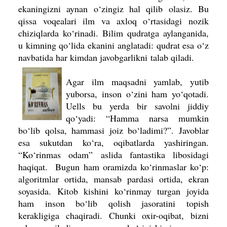
ekaningizni aynan o‘zingiz hal qilib olasiz. Bu
qissa voqealari ilm va axloq o‘rtasidagi nozik
chiziqlarda ko‘rinadi. Bilim qudratga aylanganida,
u kimning qo‘lida ekanini anglatadi: qudrat esa o‘z
navbatida har kimdan javobgarlikni
talab qiladi.
Agar ilm maqsadni yamlab, yutib
yuborsa, inson o‘zini ham yo‘qotadi.
Uells bu yerda bir savolni jiddiy
qo‘yadi: “Hamma narsa mumkin
bo‘lib qolsa, hammasi joiz bo‘ladimi?”. Javoblar
esa sukutdan ko‘ra, oqibatlarda yashiringan.
“Ko‘rinmas odam” aslida fantastika libosidagi
haqiqat. Bugun ham oramizda ko‘rinmaslar ko‘p:
algoritmlar ortida, mansab pardasi ortida, ekran
soyasida. Kitob kishini ko‘rinmay turgan joyida
ham inson bo‘lib qolish jasoratini topish
kerakligiga chaqiradi. Chunki oxir-oqibat, bizni