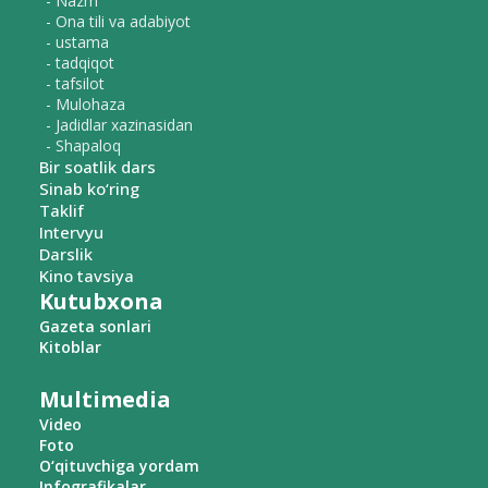
- Nazm
- Ona tili va adabiyot
- ustama
- tadqiqot
- tafsilot
- Mulohaza
- Jadidlar xazinasidan
- Shapaloq
Bir soatlik dars
Sinab ko‘ring
Taklif
Intervyu
Darslik
Kino tavsiya
Kutubxona
Gazeta sonlari
Kitoblar
Multimedia
Video
Foto
O‘qituvchiga yordam
Infografikalar