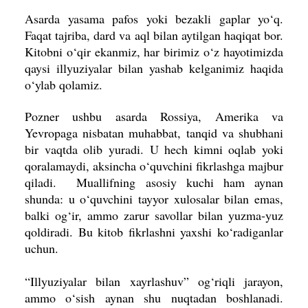
Asarda yasama pafos yoki bezakli gaplar yo‘q.
Faqat tajriba, dard va aql bilan aytilgan haqiqat bor.
Kitobni o‘qir ekanmiz, har birimiz o‘z hayotimizda
qaysi illyuziyalar bilan yashab kelganimiz haqida
o‘ylab qolamiz.
Pozner ushbu asarda Rossiya, Ame­rika va
Yevropaga nisbatan muhabbat, tanqid va shubhani
bir vaqtda olib yuradi. U hech kimni oqlab yoki
qoralamaydi, aksincha o‘quvchini fikrlashga maj­bur
qiladi. Muallifning asosiy kuchi ham aynan
shunda: u o‘quvchini tayyor xulosalar bilan emas,
balki og‘ir, ammo zarur savollar bilan yuzma-yuz
qoldiradi. Bu kitob fikrlashni yaxshi ko‘radiganlar
uchun.
“Illyuziyalar bilan xayrlashuv” og‘riqli jarayon,
ammo o‘sish aynan shu nuqtadan boshlanadi.