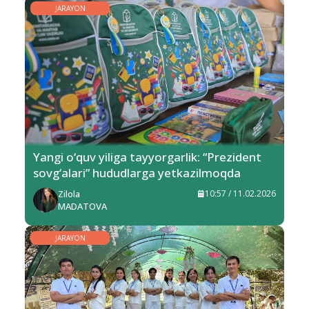
JARAYON
Yangi o‘quv yiliga tayyorgarlik: “Prezident
sovg‘alari” hududlarga yetkazilmoqda
Zilola
10:57 / 11.02.2026
MADATOVA
JARAYON