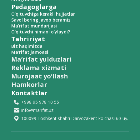
Pedagoglarga
O‘qituvchiga kerakli hujjatlar
Savol bering javob beramiz
Ma’rifat mundarijasi
O‘qituvchi nimani o‘ylaydi?
Tahririyat
Biz haqimizda
Ma’rifat jamoasi
Ma’rifat yulduzlari
Reklama xizmati
Murojaat yo‘llash
Hamkorlar
Kontaktlar
+998 95 978 10 55
info@marifat.uz
100099 Toshkent shahri Darvozakent ko'chasi 60-uy.