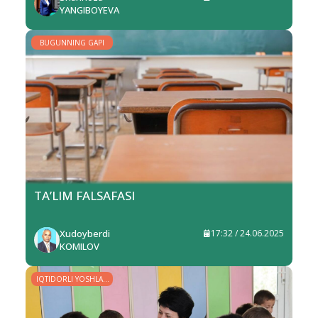
YANGIBOYEVA
BUGUNNING GAPI
TA’LIM FALSAFASI
Xudoyberdi
17:32 / 24.06.2025
KOMILOV
IQTIDORLI YOSHLAR
– YURT KELAJAGI