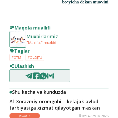
bo‘yicha dekan muovini
Maqola muallifi
Muxbirlarimiz
"Ma'rifat" muxbiri
Teglar
#OTM
#O‘zDJTU
Ulashish
Shu kecha va kunduzda
Al-Xorazmiy oromgohi – kelajak avlod
tarbiyasiga xizmat qilayotgan maskan
18:14 / 29.07.2026
JARAYON