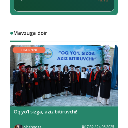
Mavzuga doir
BUGUNNING
YOSHLARI
Oq yo‘l sizga, aziz bitiruvchi!
Shahnoza
17:32 / 24.06.2025