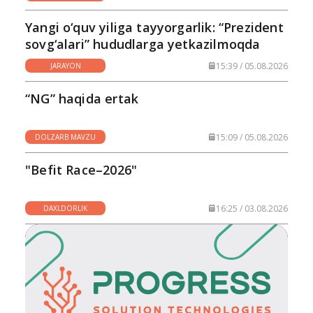
Yangi o‘quv yiliga tayyorgarlik: “Prezident
sovg‘alari” hududlarga yetkazilmoqda
15:39 / 05.08.2026
JARAYON
“NG” haqida ertak
15:09 / 05.08.2026
DOLZARB MAVZU
"Befit Race–2026"
16:25 / 03.08.2026
DAXLDORLIK