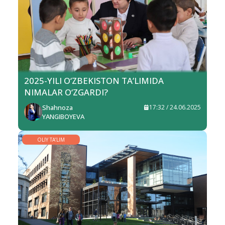
2025-YILI O‘ZBEKISTON TA’LIMIDA
NIMALAR O‘ZGARDI?
Shahnoza
17:32 / 24.06.2025
YANGIBOYEVA
OLIY TA’LIM