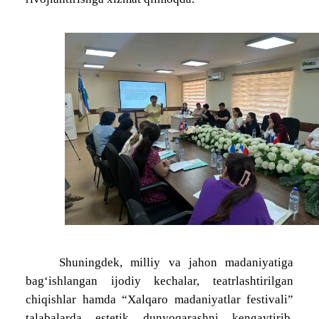
Shuningdek, milliy va jahon madaniyatiga
bag‘ishlangan ijodiy kechalar, teatrlashtirilgan
chiqishlar hamda “Xalqaro madaniyatlar festivali”
talabalarda estetik dunyoqarashni kengaytirib,