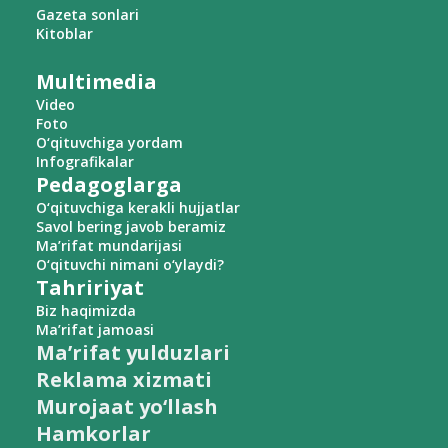
Gazeta sonlari
Kitoblar
Multimedia
Video
Foto
O‘qituvchiga yordam
Infografikalar
Pedagoglarga
O‘qituvchiga kerakli hujjatlar
Savol bering javob beramiz
Ma’rifat mundarijasi
O‘qituvchi nimani o‘ylaydi?
Tahririyat
Biz haqimizda
Ma’rifat jamoasi
Ma’rifat yulduzlari
Reklama xizmati
Murojaat yo‘llash
Hamkorlar