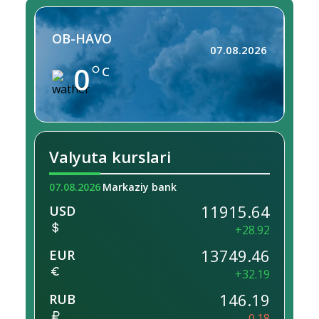
OB-HAVO
07.08.2026
0
C
Valyuta kurslari
07.08.2026
Markaziy bank
11915.64
USD
+28.92
13749.46
EUR
+32.19
146.19
RUB
-0.18