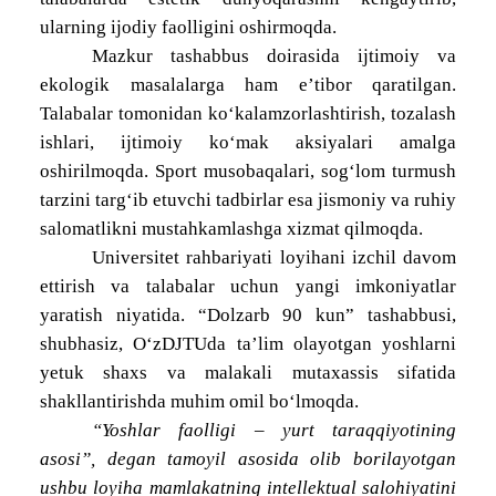
ularning ijodiy faolligini oshirmoqda.
Mazkur tashabbus doirasida ijtimoiy va
ekologik masalalarga ham e’tibor qaratilgan.
Talabalar tomonidan ko‘kalamzorlashtirish, tozalash
ishlari, ijtimoiy ko‘mak aksiyalari amalga
oshirilmoqda. Sport musobaqalari, sog‘lom turmush
tarzini targ‘ib etuvchi tadbirlar esa jismoniy va ruhiy
salomatlikni mustahkamlashga xizmat qilmoqda.
Universitet rahbariyati loyihani izchil davom
ettirish va talabalar uchun yangi imkoniyatlar
yaratish niyatida. “Dolzarb 90 kun” tashabbusi,
shubhasiz, O‘zDJTUda ta’lim olayotgan yoshlarni
yetuk shaxs va malakali mutaxassis sifatida
shakllantirishda muhim omil bo‘lmoqda.
“Yoshlar faolligi – yurt taraqqiyotining
asosi”, degan tamoyil asosida olib borilayotgan
ushbu loyiha mamlakatning intellektual salohiyatini