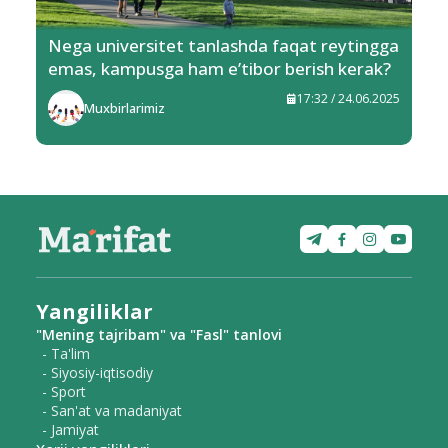
Nega universitet tanlashda faqat reytingga
emas, kampusga ham e’tibor berish kerak?
17:32 / 24.06.2025
Muxbirlarimiz
Yangiliklar
"Mening tajribam" va "Fasl" tanlovi
- Ta'lim
- Siyosiy-iqtisodiy
- Sport
- San'at va madaniyat
- Jamiyat