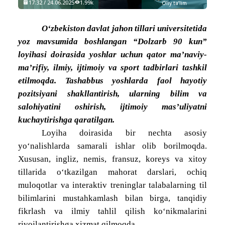
17:32 / 24.06.2025
1.99k
Oliy ta’lim
O‘zbekiston davlat jahon tillari universitetida
yoz mavsumida boshlangan “Dolzarb 90 kun”
loyihasi doirasida yoshlar uchun qator ma’naviy-
ma’rifiy, ilmiy, ijtimoiy va sport tadbirlari tashkil
etilmoqda. Tashabbus yoshlarda faol hayotiy
pozitsiyani shakllantirish, ularning bilim va
salohiyatini oshirish, ijtimoiy mas’uliyatni
kuchaytirishga qaratilgan.
Loyiha doirasida bir nechta asosiy
yo‘nalishlarda samarali ishlar olib borilmoqda.
Xususan, ingliz, nemis, fransuz, koreys va xitoy
tillarida o‘tkazilgan mahorat darslari, ochiq
muloqotlar va interaktiv treninglar talabalarning til
bilimlarini mustahkamlash bilan birga, tanqidiy
fikrlash va ilmiy tahlil qilish ko‘nikmalarini
rivojlantirishga xizmat qilmoqda.