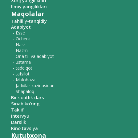
Xorij yangiliklari
Ilmiy yangiliklari
Maqolalar
Tahliliy-tanqidiy
Adabiyot
- Esse
- Ocherk
- Nasr
- Nazm
- Ona tili va adabiyot
- ustama
- tadqiqot
- tafsilot
- Mulohaza
- Jadidlar xazinasidan
- Shapaloq
Bir soatlik dars
Sinab ko‘ring
Taklif
Intervyu
Darslik
Kino tavsiya
Kutubxona