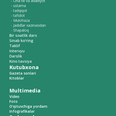
- Ona tili va adabiyot
- ustama
- tadqiqot
- tafsilot
- Mulohaza
- Jadidlar xazinasidan
- Shapaloq
Bir soatlik dars
Sinab ko‘ring
Taklif
Intervyu
Darslik
Kino tavsiya
Kutubxona
Gazeta sonlari
Kitoblar
Multimedia
Video
Foto
O‘qituvchiga yordam
Infografikalar