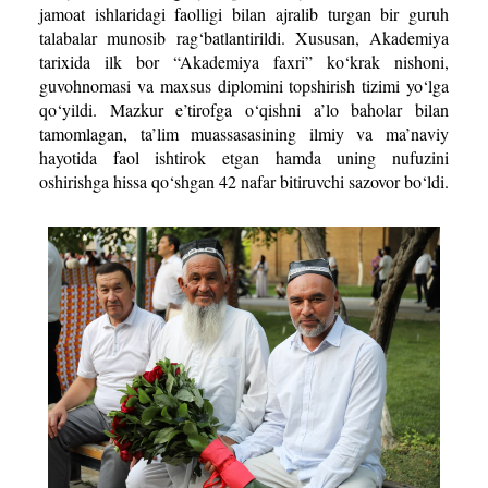
jamoat ishlaridagi faolligi bilan ajralib turgan bir guruh
talabalar munosib rag‘batlantirildi. Xususan, Akademiya
tarixida ilk bor “Akademiya faxri” ko‘krak nishoni,
guvohnomasi va maxsus diplomini topshirish tizimi yo‘lga
qo‘yildi. Mazkur e’tirofga o‘qishni a’lo baholar bilan
tamomlagan, ta’lim muassasasining ilmiy va ma’naviy
hayotida faol ishtirok etgan hamda uning nufuzini
oshirishga hissa qo‘shgan 42 nafar bitiruvchi sazovor bo‘ldi.