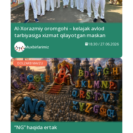
Al-Xorazmiy oromgohi – kelajak avlod
tarbiyasiga xizmat qilayotgan maskan
18:30 / 27.06.2026
Muxbirlarimiz
DOLZARB MAVZU
“NG” haqida ertak