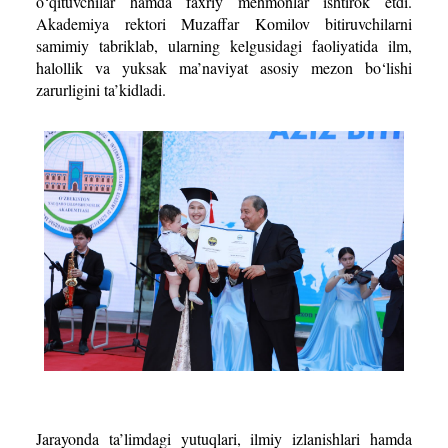
o‘qituvchilar hamda faxriy mehmonlar ishtirok etdi.
Akademiya rektori Muzaffar Komilov bitiruvchilarni
samimiy tabriklab, ularning kelgusidagi faoliyatida ilm,
halollik va yuksak ma’naviyat asosiy mezon bo‘lishi
zarurligini ta’kidladi.
Jarayonda ta’limdagi yutuqlari, ilmiy izlanishlari hamda