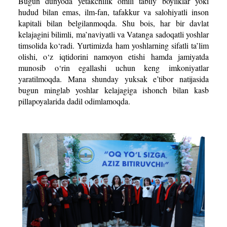
Bugun dunyoda yetakchilik omili tabiiy boyliklar yoki
hudud bilan emas, ilm-fan, tafakkur va salohiyatli inson
kapitali bilan belgilanmoqda. Shu bois, har bir davlat
kelajagini bilimli, ma’naviyatli va Vatanga sadoqatli yoshlar
timsolida ko‘radi. Yurtimizda ham yoshlarning sifatli ta’lim
olishi, o‘z iqtidorini namoyon etishi hamda jamiyatda
munosib o‘rin egallashi uchun keng imkoniyatlar
yaratilmoqda. Mana shunday yuksak e’tibor natijasida
bugun minglab yoshlar kelajagiga ishonch bilan kasb
pillapoyalarida dadil odimlamoqda.