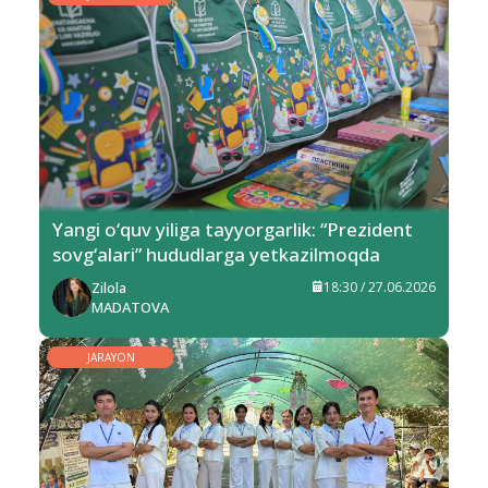
Yangi o‘quv yiliga tayyorgarlik: “Prezident
sovg‘alari” hududlarga yetkazilmoqda
Zilola
18:30 / 27.06.2026
MADATOVA
JARAYON