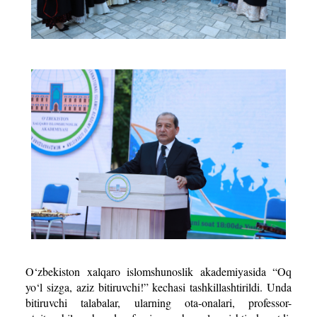
O‘zbekiston xalqaro islomshunoslik akademiyasida “Oq
yo‘l sizga, aziz bitiruvchi!” kechasi tashkillashtirildi. Unda
bitiruvchi talabalar, ularning ota-onalari, professor-