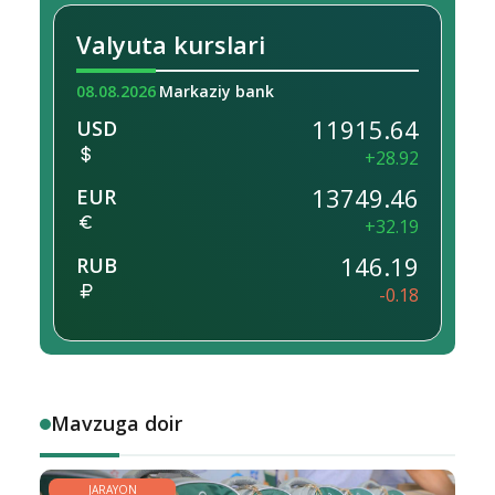
Valyuta kurslari
08.08.2026
Markaziy bank
11915.64
USD
+28.92
13749.46
EUR
+32.19
146.19
RUB
-0.18
Mavzuga doir
JARAYON