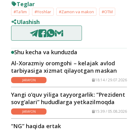
Teglar
#Ta'lim
#Yoshlar
#Zamon va makon
#OTM
Ulashish
Shu kecha va kunduzda
Al-Xorazmiy oromgohi – kelajak avlod
tarbiyasiga xizmat qilayotgan maskan
18:14 / 29.07.2026
JARAYON
Yangi o‘quv yiliga tayyorgarlik: “Prezident
sovg‘alari” hududlarga yetkazilmoqda
15:39 / 05.08.2026
JARAYON
“NG” haqida ertak