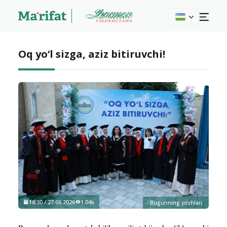
Oq yo‘l sizga, aziz bitiruvchi!
18:30 / 27.06.2026
1.04k
Bugunning yoshlari