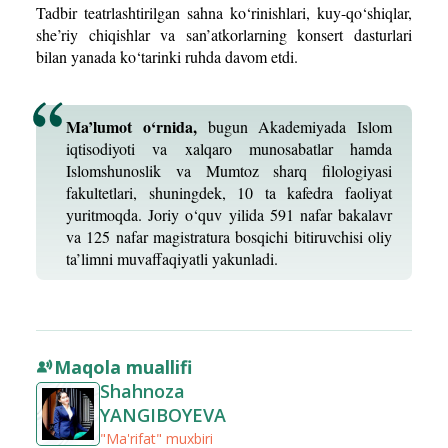
Tadbir teatrlashtirilgan sahna ko‘rinishlari, kuy-qo‘shiqlar,
she’riy chiqishlar va san’atkorlarning konsert dasturlari
bilan yanada ko‘tarinki ruhda davom etdi.
Ma’lumot o‘rnida,
bugun Akademiyada Islom
iqtisodiyoti va xalqaro munosabatlar hamda
Islomshunoslik va Mumtoz sharq filologiyasi
fakultetlari, shuningdek, 10 ta kafedra faoliyat
yuritmoqda. Joriy o‘quv yilida 591 nafar bakalavr
va 125 nafar magistratura bosqichi bitiruvchisi oliy
ta’limni muvaffaqiyatli yakunladi.
Maqola muallifi
Shahnoza
YANGIBOYEVA
"Ma'rifat" muxbiri