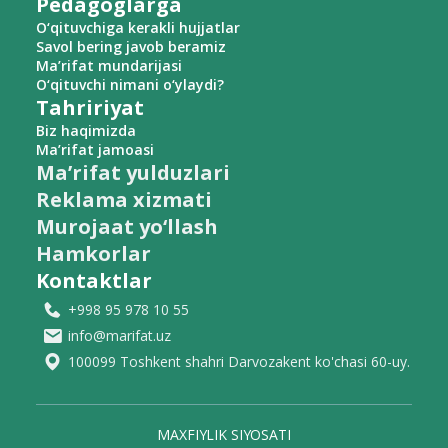
Pedagoglarga
O‘qituvchiga kerakli hujjatlar
Savol bering javob beramiz
Ma’rifat mundarijasi
O‘qituvchi nimani o‘ylaydi?
Tahririyat
Biz haqimizda
Ma’rifat jamoasi
Ma’rifat yulduzlari
Reklama xizmati
Murojaat yo‘llash
Hamkorlar
Kontaktlar
+998 95 978 10 55
info@marifat.uz
100099 Toshkent shahri Darvozakent ko'chasi 60-uy.
MAXFIYLIK SIYOSATI