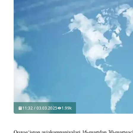
11:32 / 03.03.2025
1.99k
Qozog‘iston aviakompaniyalari 16-martdan 30-martgach