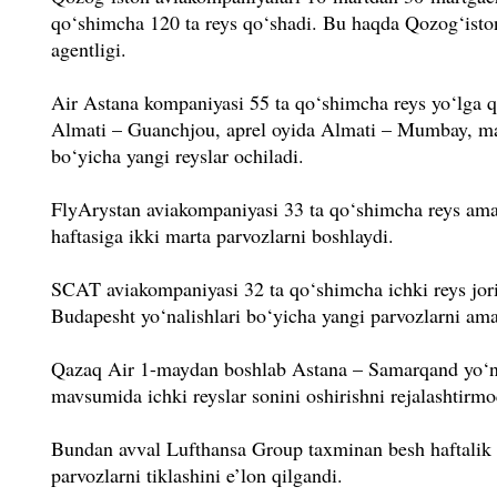
qo‘shimcha 120 ta reys qo‘shadi. Bu haqda Qozog‘iston
agentligi.
Air Astana kompaniyasi 55 ta qo‘shimcha reys yo‘lga 
Almati – Guanchjou, aprel oyida Almati – Mumbay, may 
bo‘yicha yangi reyslar ochiladi.
FlyArystan aviakompaniyasi 33 ta qo‘shimcha reys ama
haftasiga ikki marta parvozlarni boshlaydi.
SCAT aviakompaniyasi 32 ta qo‘shimcha ichki reys jor
Budapesht yo‘nalishlari bo‘yicha yangi parvozlarni ama
Qazaq Air 1-maydan boshlab Astana – Samarqand yo‘nal
mavsumida ichki reyslar sonini oshirishni rejalashtirm
Bundan avval Lufthansa Group taxminan besh haftalik 
parvozlarni tiklashini e’lon qilgandi.