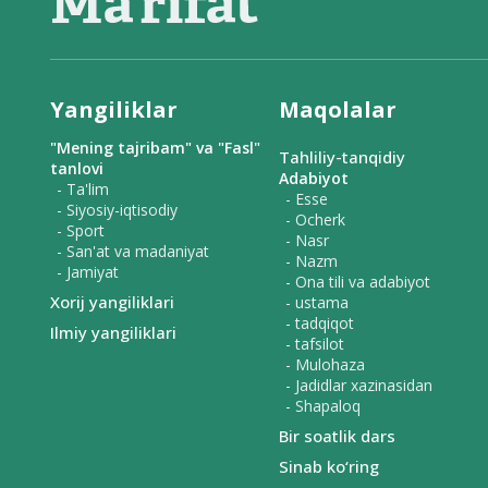
Yangiliklar
Maqolalar
"Mening tajribam" va "Fasl"
Tahliliy-tanqidiy
tanlovi
Adabiyot
- Ta'lim
- Esse
- Siyosiy-iqtisodiy
- Ocherk
- Sport
- Nasr
- San'at va madaniyat
- Nazm
- Jamiyat
- Ona tili va adabiyot
Xorij yangiliklari
- ustama
- tadqiqot
Ilmiy yangiliklari
- tafsilot
- Mulohaza
- Jadidlar xazinasidan
- Shapaloq
Bir soatlik dars
Sinab ko‘ring