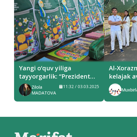
Yangi o‘quv yiliga
Al-Xoraz
tayyorgarlik: “Prezident
kelajak a
sovg‘alari” hududlarga
xizmat q
11:32 / 03.03.2025
Zilola
Muxbirl
yetkazilmoqda
MADATOVA