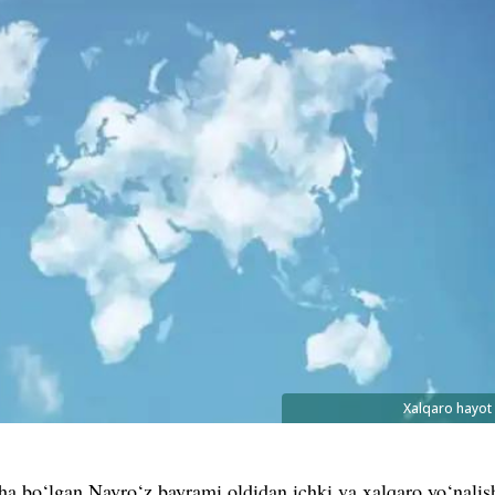
Xalqaro hayot
a bo‘lgan Navro‘z bayrami oldidan ichki va xalqaro yo‘nalis