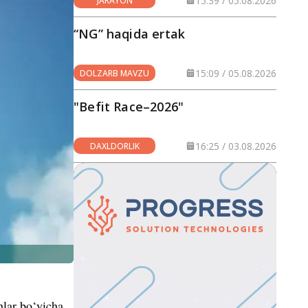
15:39 / 05.08.2026
JARAYON
“NG” haqida ertak
15:09 / 05.08.2026
DOLZARB MAVZU
"Befit Race–2026"
16:25 / 03.08.2026
DAXLDORLIK
hlar bo‘yicha