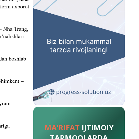
nform axborot
 – Nha Trang,
‘nalishlari
dan boshlab
Shimkent –
ayram
ariga
MA’RIFAT
IJTIMOIY
TARMOQLARDA