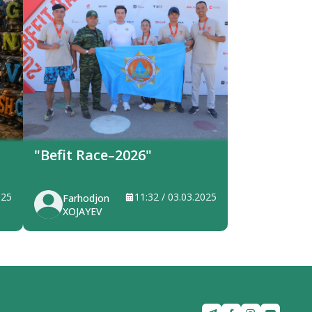
"Befit Race–2026"
025
11:32 / 03.03.2025
Farhodjon
XOJAYEV