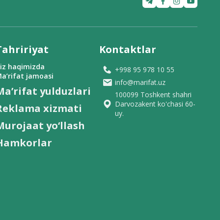
Tahririyat
Kontaktlar
iz haqimizda
+998 95 978 10 55
a’rifat jamoasi
info@marifat.uz
Ma’rifat yulduzlari
100099 Toshkent shahri
Darvozakent ko'chasi 60-
Reklama xizmati
uy.
Murojaat yo‘llash
Hamkorlar