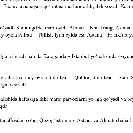
 Fuqaro aviatsiyasi qo‘mitasi ma’lum qildi, deb yozadi Kazi
qo‘yadi. Shuningdek, mart oyida Almati – Nha Trang, Astana
oyida Atirau – Tbilisi, iyun oyida esa Astana – Frankfurt yo
lga oshiradi hamda Karaganda – Istanbul yo‘nalishida 4-iyun
iy qiladi va may oyida Shimkent – Qohira, Shimkent – Sian, 
lga oshiradi.
ishida haftasiga ikki marta parvozlarni yo‘lga qo‘yadi va b
oqda.
tanaffusdan so‘ng Qozog‘istonning Astana va Almati shaharl