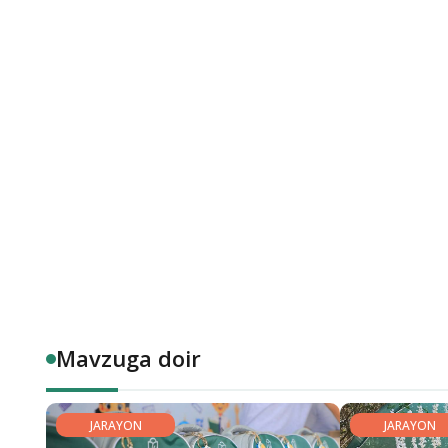
Mavzuga doir
JARAYON
JARAYON