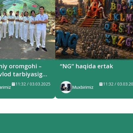
miy oromgohi –
“NG” haqida ertak
vlod tarbiyasiga
ilayotgan maskan
11:32 / 03.03.2025
11:32 / 03.03.2
arimiz
Muxbirimiz