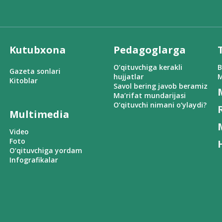
Kutubxona
Pedagoglarga
O‘qituvchiga kerakli
B
Gazeta sonlari
hujjatlar
M
Kitoblar
Savol bering javob beramiz
Ma’rifat mundarijasi
O‘qituvchi nimani o‘ylaydi?
Multimedia
Video
Foto
O‘qituvchiga yordam
Infografikalar