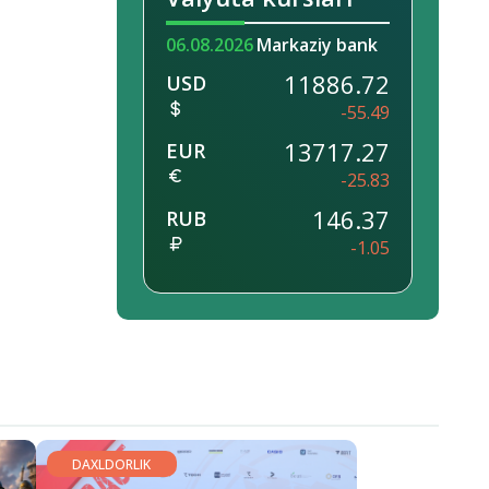
06.08.2026
Markaziy bank
11886.72
USD
-55.49
13717.27
EUR
-25.83
146.37
RUB
-1.05
DAXLDORLIK