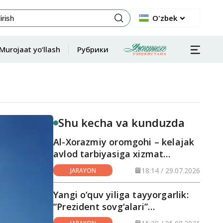
O'zbek
Murojaat yo‘llash
Рубрики
Shu kecha va kunduzda
Al-Xorazmiy oromgohi – kelajak
avlod tarbiyasiga xizmat
qilayotgan maskan
18:14 / 29.07.2026
JARAYON
Yangi o‘quv yiliga tayyorgarlik:
“Prezident sovg‘alari”
hududlarga yetkazilmoqda