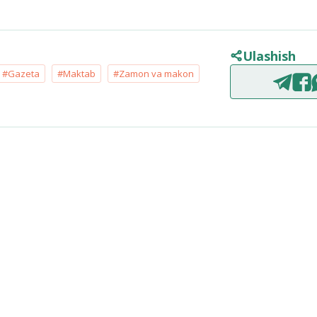
Ulashish
#Gazeta
#Maktab
#Zamon va makon