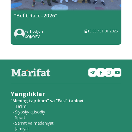
"Befit Race–2026"
Farhodjon
15:33 / 31.01.2025
XOJAYEV
Yangiliklar
"Mening tajribam" va "Fasl" tanlovi
- Ta'lim
- Siyosiy-iqtisodiy
- Sport
- San'at va madaniyat
- Jamiyat