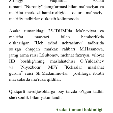
So‘nggi vaqtlarda Asaka
tumani
“
Nuroniy
”
jamg‘armasi bilan ma’naviyat va
ma’rifat markazi hamkrorligida qator ma’naviy-
ma’rifiy tadbirlar o‘tkazib kelinmoqda.
Asaka tumanidagi 25-IDUMIda Ma’naviyat va
ma’rifat markazi bilan hamkorlikda
o‘tkazilgan
“
Uch avlod uchrashuvi
”
tadbirida
so‘zga chiqqan markaz rahbari M.Hasanova,
jamg‘arma raisi I.Sultonov, mehnat faxriysi, viloyat
IIB boshlig‘ining maslahatchisi O.Yuldashev
va
“
Niyozbotir
”
MFY
“
Keksalar maslahat
guruhi
”
raisi Sh.Madaminovlar yoshlarga ibratli
mavzularda ma’ruza qildilar.
Qiziqarli savoljavoblarga boy tarzda o‘tgan tadbir
she’rxonlik bilan yakunlandi.
Asaka tumani hokimligi