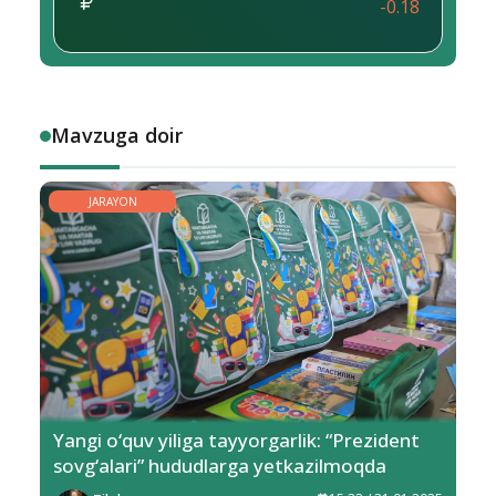
-0.18
Mavzuga doir
JARAYON
Yangi o‘quv yiliga tayyorgarlik: “Prezident
sovg‘alari” hududlarga yetkazilmoqda