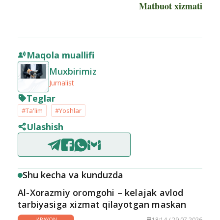
Matbuot xizmati
Maqola muallifi
Muxbirimiz
Jurnalist
Teglar
#Ta'lim
#Yoshlar
Ulashish
Shu kecha va kunduzda
Al-Xorazmiy oromgohi – kelajak avlod
tarbiyasiga xizmat qilayotgan maskan
18:14 / 29.07.2026
JARAYON