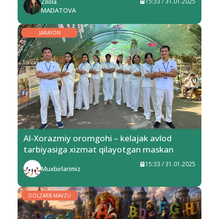
Zilola
15:33 / 31.01.2025
MADATOVA
JARAYON
Al-Xorazmiy oromgohi – kelajak avlod
tarbiyasiga xizmat qilayotgan maskan
15:33 / 31.01.2025
Muxbirlarimiz
DOLZARB MAVZU