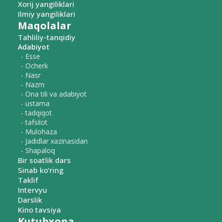
Xorij yangiliklari
Ilmiy yangiliklari
Maqolalar
Tahliliy-tanqidiy
Adabiyot
- Esse
- Ocherk
- Nasr
- Nazm
- Ona tili va adabiyot
- ustama
- tadqiqot
- tafsilot
- Mulohaza
- Jadidlar xazinasidan
- Shapaloq
Bir soatlik dars
Sinab ko‘ring
Taklif
Intervyu
Darslik
Kino tavsiya
Kutubxona