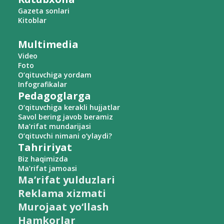
Gazeta sonlari
Kitoblar
Multimedia
Video
Foto
O‘qituvchiga yordam
Infografikalar
Pedagoglarga
O‘qituvchiga kerakli hujjatlar
Savol bering javob beramiz
Ma’rifat mundarijasi
O‘qituvchi nimani o‘ylaydi?
Tahririyat
Biz haqimizda
Ma’rifat jamoasi
Ma’rifat yulduzlari
Reklama xizmati
Murojaat yo‘llash
Hamkorlar