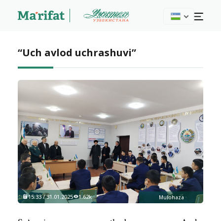
“Uch avlod uchrashuvi”
15:33 / 31.01.2025
1.62k
Mulohaza