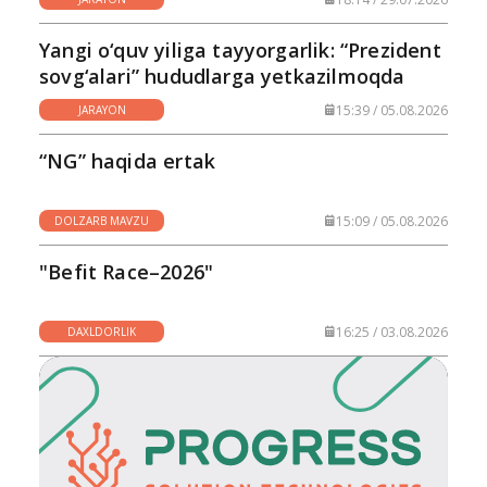
Yangi o‘quv yiliga tayyorgarlik: “Prezident
sovg‘alari” hududlarga yetkazilmoqda
15:39 / 05.08.2026
JARAYON
“NG” haqida ertak
15:09 / 05.08.2026
DOLZARB MAVZU
"Befit Race–2026"
16:25 / 03.08.2026
DAXLDORLIK