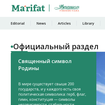
Editorial
News
Articles
Library
Oфициальный раздел
Священный символ
Родины
В мире существует свыше 200
государств, и у каждого есть своя
политическая символика: герб, флаг,
гимн, конституция — символы
независимости, стабильности,