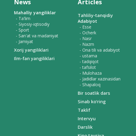
News
Articles
Mahalliy yangiliklar
Tahliliy-tanqidiy
- Ta'lim
Adabiyot
- Siyosiy-iqtisodiy
- Esse
- Sport
- Ocherk
- San'at va madaniyat
- Nasr
- Jamiyat
- Nazm
Xorij yangiliklari
- Ona tili va adabiyot
- ustama
Ilm-fan yangiliklari
- tadqiqot
- tafsilot
- Mulohaza
- Jadidlar xazinasidan
- Shapaloq
Bir soatlik dars
Sinab ko‘ring
Taklif
Intervyu
Darslik
Kino tavsiya