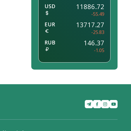
11886.72
USD
-55.49
13717.27
EUR
-25.83
146.37
RUB
-1.05