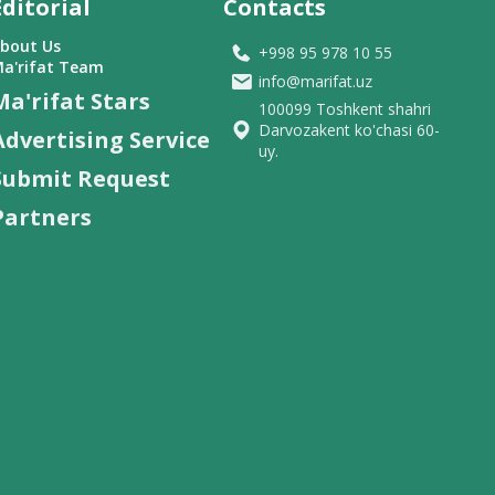
Editorial
Contacts
bout Us
+998 95 978 10 55
a'rifat Team
info@marifat.uz
Ma'rifat Stars
100099 Toshkent shahri
Darvozakent ko'chasi 60-
Advertising Service
uy.
Submit Request
Partners