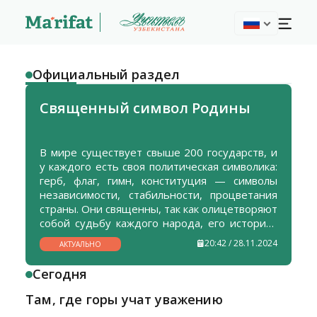
Oфициальный раздел
Священный символ Родины
В мире существует свыше 200 государств, и
у каждого есть своя политическая символика:
герб, флаг, гимн, конституция — символы
независимости, стабильности, процветания
страны. Они священны, так как олицетворяют
собой судьбу каждого народа, его историю,
культуру, суверенитет.
20:42 / 28.11.2024
АКТУАЛЬНО
Сегодня
Там, где горы учат уважению