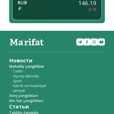
146.19
RUB
-0.18
Новости
Mahalliy yangiliklar
- Ta'lim
- Siyosiy-iqtisodiy
- Sport
- San'at va madaniyat
- Jamiyat
Xorij yangiliklari
Ilm-fan yangiliklari
Статьи
Tahliliy-tanqidiy