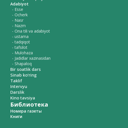
Adabiyot
- Esse
- Ocherk
- Nasr
- Nazm
- Ona tili va adabiyot
- ustama
- tadqiqot
- tafsilot
- Mulohaza
- Jadidlar xazinasidan
- Shapaloq
Bir soatlik dars
Sinab ko‘ring
Taklif
Intervyu
Darslik
Kino tavsiya
Библиотека
Номера газеты
Книги