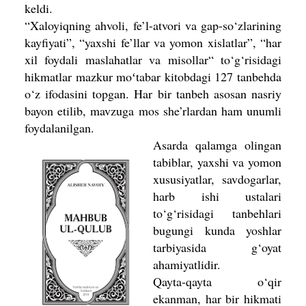
keldi.
“Xaloyiqning ahvoli, fe’l-atvori va gap-so‘zlarining
kayfiyati”, “yaxshi fe’llar va yomon xislatlar”, “har
xil foydali maslahatlar va misollar“ to‘g‘risidagi
hikmatlar mazkur moʻtabar kitobdagi 127 tanbehda
o‘z ifodasini topgan. Har bir tanbeh asosan nasriy
bayon etilib, mavzuga mos she’rlardan ham unumli
foydalanilgan.
Asarda qalamga olin­gan
tabiblar, yaxshi va yomon
xususiyatlar, savdo­garlar,
harb ishi ustalari
to‘g‘risidagi tanbeh­lari
bugungi kunda yoshlar
tarbiyasida g‘oyat
ahamiyatlidir.
Qayta-qayta o‘qir
ekanman, har bir hikmati