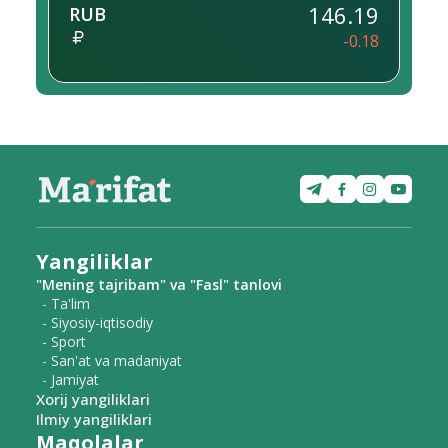
146.19
RUB
-0.18
Yangiliklar
"Mening tajribam" va "Fasl" tanlovi
- Ta'lim
- Siyosiy-iqtisodiy
- Sport
- San'at va madaniyat
- Jamiyat
Xorij yangiliklari
Ilmiy yangiliklari
Maqolalar