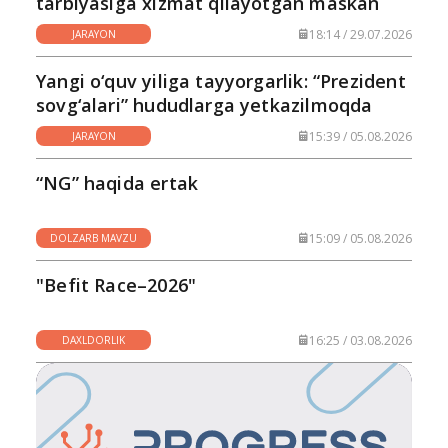
tarbiyasiga xizmat qilayotgan maskan
18:14 / 29.07.2026
JARAYON
Yangi o‘quv yiliga tayyorgarlik: “Prezident
sovg‘alari” hududlarga yetkazilmoqda
15:39 / 05.08.2026
JARAYON
“NG” haqida ertak
15:09 / 05.08.2026
DOLZARB MAVZU
"Befit Race–2026"
16:25 / 03.08.2026
DAXLDORLIK