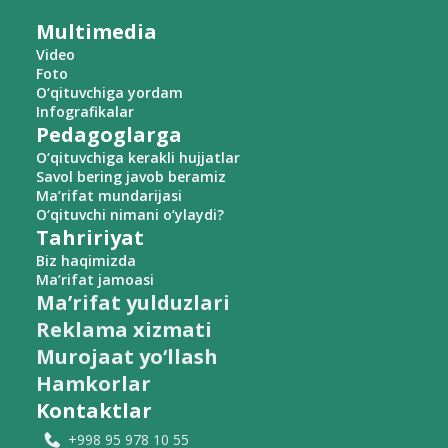
Multimedia
Video
Foto
O‘qituvchiga yordam
Infografikalar
Pedagoglarga
O‘qituvchiga kerakli hujjatlar
Savol bering javob beramiz
Ma’rifat mundarijasi
O‘qituvchi nimani o‘ylaydi?
Tahririyat
Biz haqimizda
Ma’rifat jamoasi
Ma’rifat yulduzlari
Reklama xizmati
Murojaat yo‘llash
Hamkorlar
Kontaktlar
+998 95 978 10 55