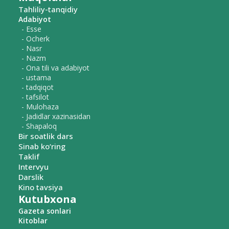
Tahliliy-tanqidiy
Adabiyot
- Esse
- Ocherk
- Nasr
- Nazm
- Ona tili va adabiyot
- ustama
- tadqiqot
- tafsilot
- Mulohaza
- Jadidlar xazinasidan
- Shapaloq
Bir soatlik dars
Sinab ko‘ring
Taklif
Intervyu
Darslik
Kino tavsiya
Kutubxona
Gazeta sonlari
Kitoblar