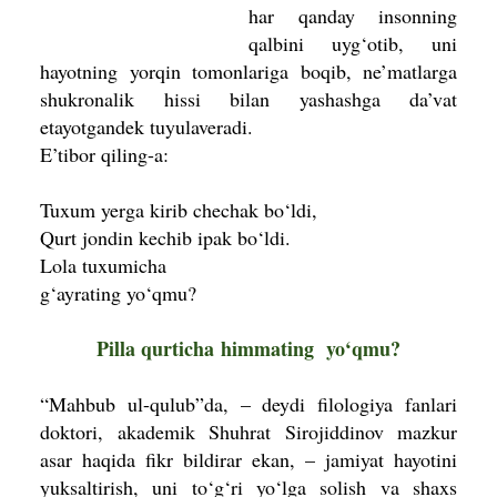
har qanday insonning
qalbini uyg‘otib, uni
hayotning yorqin tomonlariga boqib, ne’matlarga
shukronalik hissi bilan yashashga da’vat
etayotgandek tuyulaveradi.
E’tibor qiling-a:
Tuxum yerga kirib chechak bo‘ldi,
Qurt jondin kechib ipak bo‘ldi.
Lola tuxumicha
g‘ayrating yo‘qmu?
Pilla qurticha
himma­ting yo‘qmu?
“Mahbub ul-qulub”da, – deydi filologiya fanlari
doktori, akademik Shuhrat Sirojiddinov mazkur
asar haqida fikr bildirar ekan, – jamiyat hayo­tini
yuksal­tirish, uni to‘g‘ri yo‘lga solish va shaxs