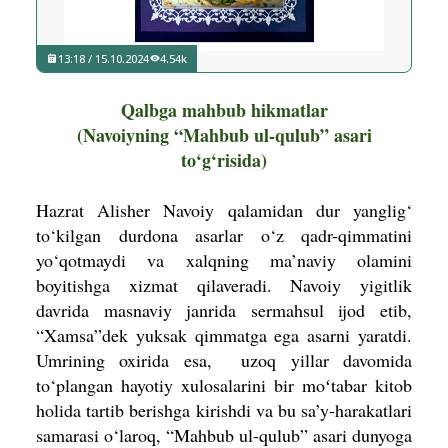
13:18 / 15.10.2024
4.54k
Qalbga mahbub hikmatlar
(Navoiyning “Mahbub ul-qulub” asari
to‘g‘risida)
Hazrat Alisher Navoiy qalamidan dur yanglig‘
to‘kilgan durdona asarlar o‘z qadr-qimmatini
yo‘qotmaydi va xalqning ma’naviy olamini
boyitishga xiz­mat qilaveradi. Navoiy yigitlik
davrida masnaviy janrida sermahsul ijod etib,
“Xamsa”dek yuksak qimmatga ega asarni yaratdi.
Umrining oxirida esa, uzoq yillar davomida
to‘plangan hayotiy xulosalarini bir moʻtabar kitob
holida tartib berishga kirishdi va bu sa’y-harakatlari
samarasi o‘laroq, “Mahbub ul-qulub” asari dunyoga