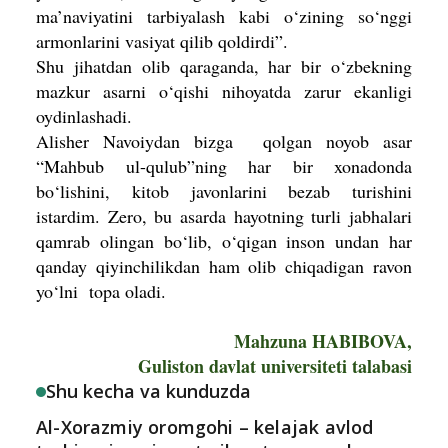
ma’naviyatini tarbiyalash kabi o‘zining so‘nggi
armonlarini vasiyat qilib qoldirdi”.
Shu jihatdan olib qaraganda, har bir o‘zbekning
mazkur asarni o‘qishi nihoyatda zarur ekanligi
oydinlashadi.
Alisher Navoiydan bizga qolgan noyob asar
“Mahbub ul-qulub”ning har bir xonadonda
bo‘lishini, kitob javonlarini bezab turishini
istardim. Zero, bu asarda hayotning turli jabhalari
qamrab olingan bo‘lib, o‘qigan inson undan har
qanday qiyinchilikdan ham olib chiqa­digan ravon
yo‘lni topa oladi.
Mahzuna HABIBOVA,
Guliston davlat universiteti talabasi
Shu kecha va kunduzda
Al-Xorazmiy oromgohi – kelajak avlod