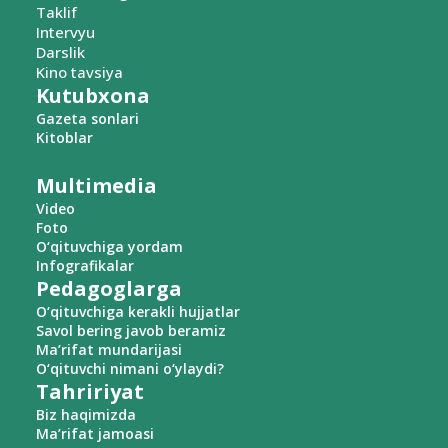
Taklif
Intervyu
Darslik
Kino tavsiya
Kutubxona
Gazeta sonlari
Kitoblar
Multimedia
Video
Foto
O‘qituvchiga yordam
Infografikalar
Pedagoglarga
O‘qituvchiga kerakli hujjatlar
Savol bering javob beramiz
Ma’rifat mundarijasi
O‘qituvchi nimani o‘ylaydi?
Tahririyat
Biz haqimizda
Ma’rifat jamoasi