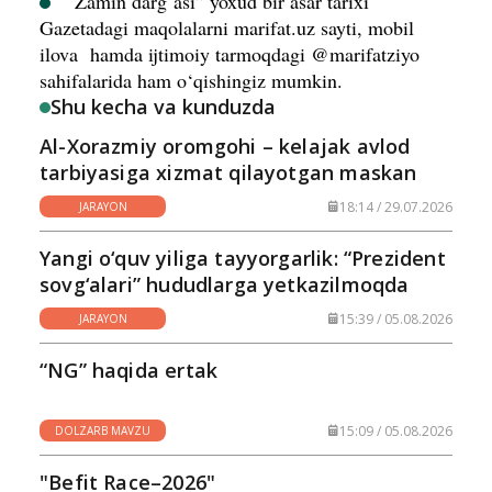
“Zamin darg‘asi” yoxud bir asar tarixi
Gazetadagi maqolalarni marifat.uz sayti, mobil
ilova hamda ijtimoiy tarmoqdagi @marifatziyo
sahifalarida ham o‘qishingiz mumkin.
Shu kecha va kunduzda
Al-Xorazmiy oromgohi – kelajak avlod
tarbiyasiga xizmat qilayotgan maskan
18:14 / 29.07.2026
JARAYON
Yangi o‘quv yiliga tayyorgarlik: “Prezident
sovg‘alari” hududlarga yetkazilmoqda
15:39 / 05.08.2026
JARAYON
“NG” haqida ertak
15:09 / 05.08.2026
DOLZARB MAVZU
"Befit Race–2026"