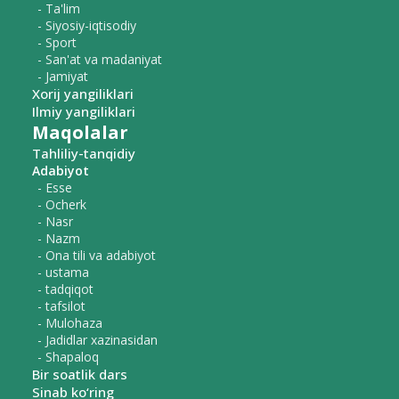
- Ta'lim
- Siyosiy-iqtisodiy
- Sport
- San'at va madaniyat
- Jamiyat
Xorij yangiliklari
Ilmiy yangiliklari
Maqolalar
Tahliliy-tanqidiy
Adabiyot
- Esse
- Ocherk
- Nasr
- Nazm
- Ona tili va adabiyot
- ustama
- tadqiqot
- tafsilot
- Mulohaza
- Jadidlar xazinasidan
- Shapaloq
Bir soatlik dars
Sinab ko‘ring