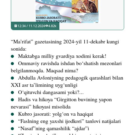
12:34 / 11.12.2024
4.82k
“Ma’rifat” gazetasining 2024-yil 11-dekabr kungi
sonida:
Maktabga milliy gvardiya xodimi kerak!
Ommaviy ravishda ishdan bo‘shatish mezonlari
belgilanmoqda. Maqsad nima?
Abdulla Avloniyning pedagogik qarashlari bilan
XXI asr ta’limining uyg‘unligi
O‘qituvchi dangasami yoki?...
Hadis va hikoya “Girgitton buvining yapon
nevarasi” hikoyasi misolida
Kubro jasorati: yolg‘on va haqiqat
“Faslning eng yaxshi ijodkori” tanlovi natijalari
“Nasaf”ning qamashilik “ajdar”i