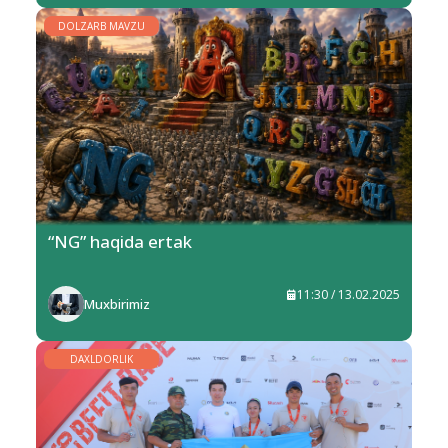
DOLZARB MAVZU
“NG” haqida ertak
11:30 / 13.02.2025
Muxbirimiz
DAXLDORLIK