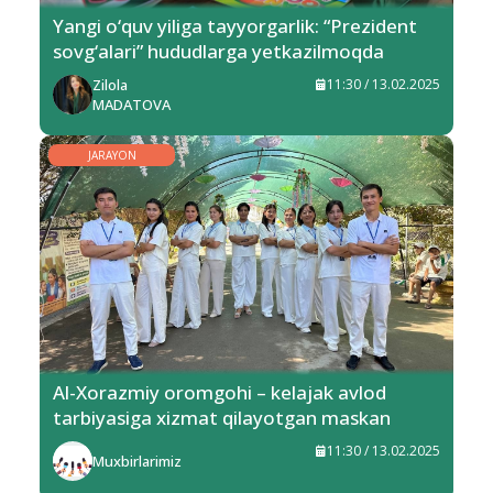
Yangi o‘quv yiliga tayyorgarlik: “Prezident
sovg‘alari” hududlarga yetkazilmoqda
Zilola
11:30 / 13.02.2025
MADATOVA
JARAYON
Al-Xorazmiy oromgohi – kelajak avlod
tarbiyasiga xizmat qilayotgan maskan
11:30 / 13.02.2025
Muxbirlarimiz