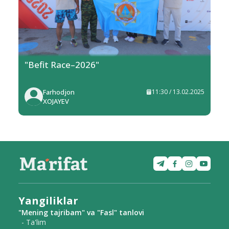
"Befit Race–2026"
Farhodjon
11:30 / 13.02.2025
XOJAYEV
Yangiliklar
"Mening tajribam" va "Fasl" tanlovi
- Ta'lim