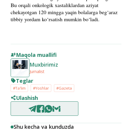
Bu orqali onkologik xastaliklardan aziyat
chekayotgan 120 mingga yaqin bolalarga beg‘araz
tibbiy yordam ko‘rsatish mumkin bo‘ladi.
Maqola muallifi
Muxbirimiz
Jurnalist
Teglar
#Ta'lim
#Yoshlar
#Gazeta
Ulashish
Shu kecha va kunduzda