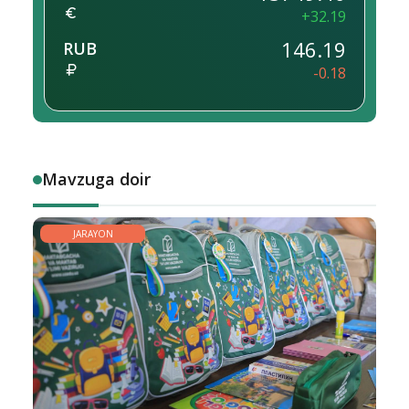
+32.19
146.19
RUB
-0.18
Mavzuga doir
JARAYON