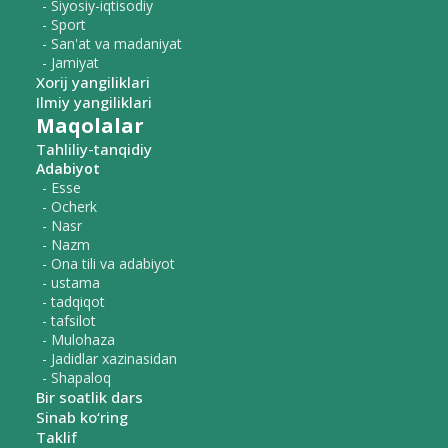
- Siyosiy-iqtisodiy
- Sport
- San'at va madaniyat
- Jamiyat
Xorij yangiliklari
Ilmiy yangiliklari
Maqolalar
Tahliliy-tanqidiy
Adabiyot
- Esse
- Ocherk
- Nasr
- Nazm
- Ona tili va adabiyot
- ustama
- tadqiqot
- tafsilot
- Mulohaza
- Jadidlar xazinasidan
- Shapaloq
Bir soatlik dars
Sinab ko‘ring
Taklif