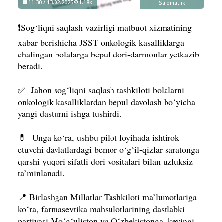
11:30 / 13.02.2025
1.18k
Salomatlik
❗️Sog‘liqni saqlash vazirligi matbuot xizmatining
xabar berishicha JSST onkologik kasalliklarga
chalingan bolalarga bepul dori-darmonlar yetkazib
beradi.
✅ Jahon sog‘liqni saqlash tashkiloti bolalarni
onkologik kasalliklardan bepul davolash bo‘yicha
yangi dasturni ishga tushirdi.
💊 Unga ko‘ra, ushbu pilot loyihada ishtirok
etuvchi davlatlardagi bemor o‘g‘il-qizlar saratonga
qarshi yuqori sifatli dori vositalari bilan uzluksiz
ta’minlanadi.
📍 Birlashgan Millatlar Tashkiloti ma’lumotlariga
ko‘ra, farmasevtika mahsulotlarining dastlabki
partiyasi Mo‘g‘uliston va O‘zbekistonga, keyingi