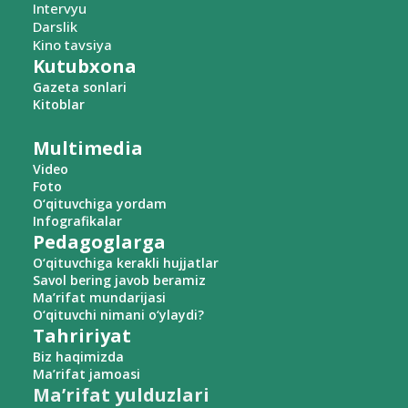
Intervyu
Darslik
Kino tavsiya
Kutubxona
Gazeta sonlari
Kitoblar
Multimedia
Video
Foto
O‘qituvchiga yordam
Infografikalar
Pedagoglarga
O‘qituvchiga kerakli hujjatlar
Savol bering javob beramiz
Ma’rifat mundarijasi
O‘qituvchi nimani o‘ylaydi?
Tahririyat
Biz haqimizda
Ma’rifat jamoasi
Ma’rifat yulduzlari