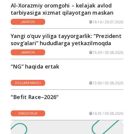
Al-Xorazmiy oromgohi – kelajak avlod
tarbiyasiga xizmat qilayotgan maskan
18:14 / 29.07.2026
JARAYON
Yangi o‘quv yiliga tayyorgarlik: “Prezident
sovg‘alari” hududlarga yetkazilmoqda
15:39 / 05.08.2026
JARAYON
“NG” haqida ertak
15:09 / 05.08.2026
DOLZARB MAVZU
"Befit Race–2026"
16:25 / 03.08.2026
DAXLDORLIK