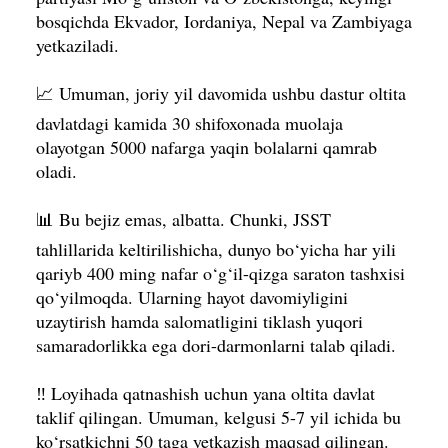
bosqichda Ekvador, Iordaniya, Nepal va Zambiyaga
yetkaziladi.
📈 Umuman, joriy yil davomida ushbu dastur oltita
davlatdagi kamida 30 shifoxonada muolaja
olayotgan 5000 nafarga yaqin bolalarni qamrab
oladi.
📊 Bu bejiz emas, albatta. Chunki, JSST
tahlillarida keltirilishicha, dunyo bo‘yicha har yili
qariyb 400 ming nafar o‘g‘il-qizga saraton tashxisi
qo‘yilmoqda. Ularning hayot davomiyligini
uzaytirish hamda salomatligini tiklash yuqori
samaradorlikka ega dori-darmonlarni talab qiladi.
‼️ Loyihada qatnashish uchun yana oltita davlat
taklif qilingan. Umuman, kelgusi 5-7 yil ichida bu
ko‘rsatkichni 50 taga yetkazish maqsad qilingan.