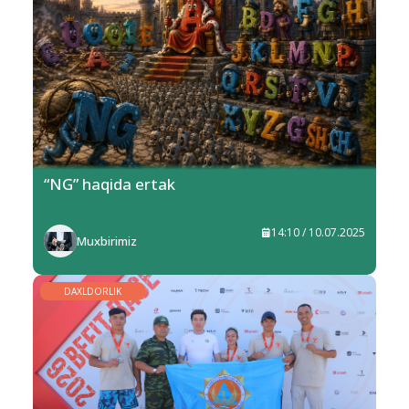
“NG” haqida ertak
14:10 / 10.07.2025
Muxbirimiz
DAXLDORLIK