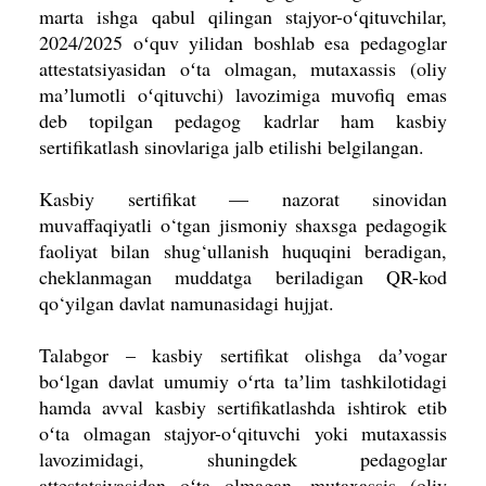
marta ishga qabul qilingan stajyor-oʻqituvchilar,
2024/2025 oʻquv yilidan boshlab esa pedagoglar
attestatsiyasidan oʻta olmagan, mutaxassis (oliy
maʼlumotli oʻqituvchi) lavozimiga muvofiq emas
deb topilgan pedagog kadrlar ham kasbiy
sertifikatlash sinovlariga jalb etilishi belgilangan.
Kasbiy sertifikat — nazorat sinovidan
muvaffaqiyatli o‘tgan jismoniy shaxsga pedagogik
faoliyat bilan shug‘ullanish huquqini beradigan,
cheklanmagan muddatga beriladigan QR-kod
qo‘yilgan davlat namunasidagi hujjat.
Talabgor – kasbiy sertifikat olishga daʼvogar
boʻlgan davlat umumiy oʻrta taʼlim tashkilotidagi
hamda avval kasbiy sertifikatlashda ishtirok etib
oʻta olmagan stajyor-oʻqituvchi yoki mutaxassis
lavozimidagi, shuningdek pedagoglar
attestatsiyasidan oʻta olmagan, mutaxassis (oliy