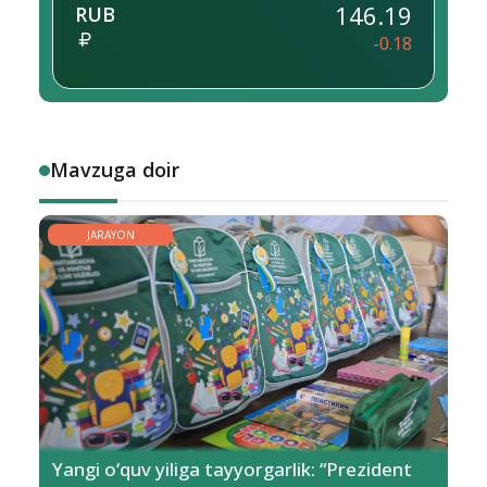
146.19
RUB
-0.18
Mavzuga doir
JARAYON
Yangi o‘quv yiliga tayyorgarlik: “Prezident