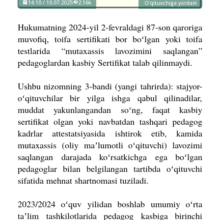
14:10 / 10.07.2025
2.16k
O‘qituvchiga yordam
Hukumatning 2024-yil 2-fevraldagi 87-son qaroriga
muvofiq, toifa sertifikati bor boʻlgan yoki toifa
testlarida “mutaxassis lavozimini saqlangan”
pedagoglardan kasbiy Sertifikat talab qilinmaydi.
Ushbu nizomning 3-bandi (yangi tahrirda): stajyor-
oʻqituvchilar bir yilga ishga qabul qilinadilar,
muddat yakunlangandan soʻng, faqat kasbiy
sertifikat olgan yoki navbatdan tashqari pedagog
kadrlar attestatsiyasida ishtirok etib, kamida
mutaxassis (oliy maʼlumotli oʻqituvchi) lavozimi
saqlangan darajada koʻrsatkichga ega boʻlgan
pedagoglar bilan belgilangan tartibda oʻqituvchi
sifatida mehnat shartnomasi tuziladi.
2023/2024 oʻquv yilidan boshlab umumiy oʻrta
taʼlim tashkilotlarida pedagog kasbiga birinchi