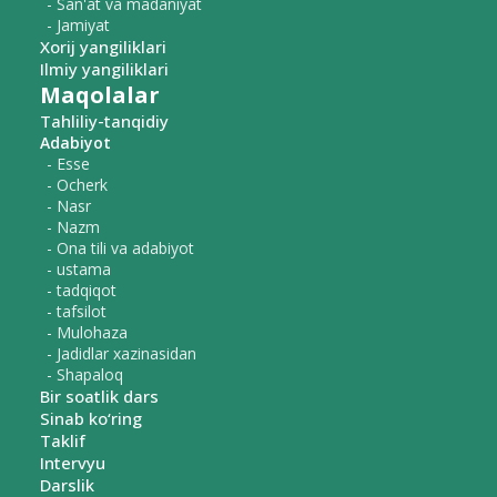
- San'at va madaniyat
- Jamiyat
Xorij yangiliklari
Ilmiy yangiliklari
Maqolalar
Tahliliy-tanqidiy
Adabiyot
- Esse
- Ocherk
- Nasr
- Nazm
- Ona tili va adabiyot
- ustama
- tadqiqot
- tafsilot
- Mulohaza
- Jadidlar xazinasidan
- Shapaloq
Bir soatlik dars
Sinab ko‘ring
Taklif
Intervyu
Darslik