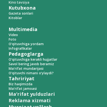
Kino tavsiya
Kutubxona
Gazeta sonlari
Kitoblar
Multimedia
Video
Foto
O‘qituvchiga yordam
Infografikalar
Pedagoglarga
O‘qituvchiga kerakli hujjatlar
Savol bering javob beramiz
Ma’rifat mundarijasi
O‘qituvchi nimani o‘ylaydi?
Tahririyat
Biz haqimizda
Ma’rifat jamoasi
Ma’rifat yulduzlari
Reklama xizmati
Murojaat yo‘llash