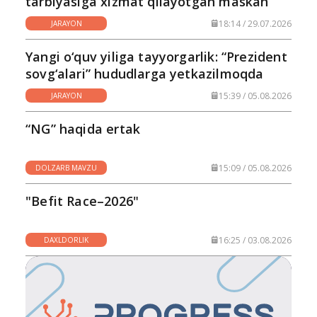
tarbiyasiga xizmat qilayotgan maskan
18:14 / 29.07.2026
JARAYON
Yangi o‘quv yiliga tayyorgarlik: “Prezident
sovg‘alari” hududlarga yetkazilmoqda
15:39 / 05.08.2026
JARAYON
“NG” haqida ertak
15:09 / 05.08.2026
DOLZARB MAVZU
"Befit Race–2026"
16:25 / 03.08.2026
DAXLDORLIK