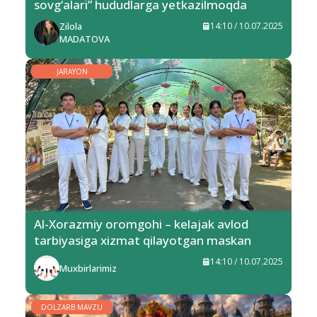
sovg‘alari” hududlarga yetkazilmoqda
Zilola
14:10 / 10.07.2025
MADATOVA
JARAYON
Al-Xorazmiy oromgohi – kelajak avlod
tarbiyasiga xizmat qilayotgan maskan
14:10 / 10.07.2025
Muxbirlarimiz
DOLZARB MAVZU