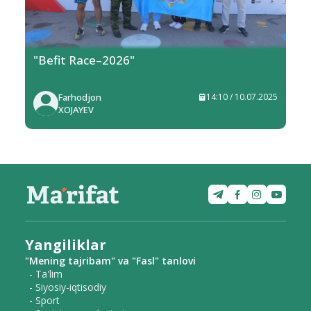
"Befit Race–2026"
Farhodjon
14:10 / 10.07.2025
XOJAYEV
Yangiliklar
"Mening tajribam" va "Fasl" tanlovi
- Ta'lim
- Siyosiy-iqtisodiy
- Sport