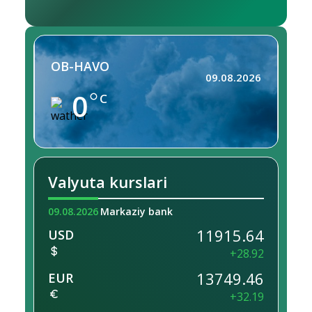
OB-HAVO
09.08.2026
0
C
Valyuta kurslari
09.08.2026
Markaziy bank
11915.64
USD
+28.92
13749.46
EUR
+32.19