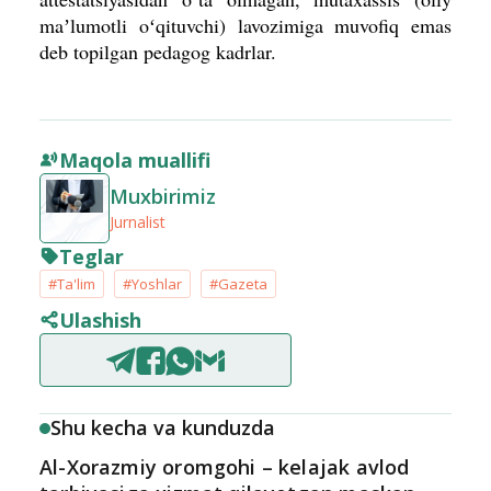
maʼlumotli oʻqituvchi) lavozimiga muvofiq emas
deb topilgan pedagog kadrlar.
Maqola muallifi
Muxbirimiz
Jurnalist
Teglar
#Ta'lim
#Yoshlar
#Gazeta
Ulashish
Shu kecha va kunduzda
Al-Xorazmiy oromgohi – kelajak avlod