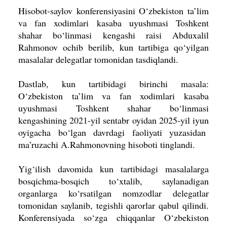
Hisobot-saylov konferensiyasini O‘zbekiston ta’lim
va fan xodimlari kasaba uyushmasi Toshkent
shahar bo‘linmasi kengashi raisi Abduxalil
Rahmonov ochib berilib, kun tartibiga qo‘yilgan
masalalar delegatlar tomonidan tasdiqlandi.
Dastlab, kun tartibidagi birinchi masala:
O‘zbekiston ta’lim va fan xodimlari kasaba
uyushmasi Toshkent shahar bo‘linmasi
kengashining 2021-yil sentabr oyidan 2025-yil iyun
oyigacha bo‘lgan davrdagi faoliyati yuzasidan
ma’ruzachi A.Rahmonovning hisoboti tinglandi.
Yig‘ilish davomida kun tartibidagi masalalarga
bosqichma-bosqich to‘xtalib, saylanadigan
organlarga ko‘rsatilgan nomzodlar delegatlar
tomonidan saylanib, tegishli qarorlar qabul qilindi.
Konferensiyada so‘zga chiqqanlar O‘zbekiston