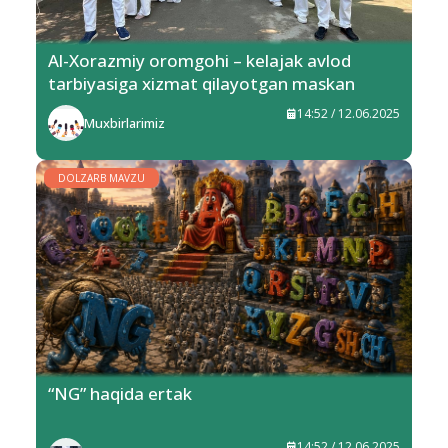
Al-Xorazmiy oromgohi – kelajak avlod
tarbiyasiga xizmat qilayotgan maskan
14:52 / 12.06.2025
Muxbirlarimiz
DOLZARB MAVZU
“NG” haqida ertak
14:52 / 12.06.2025