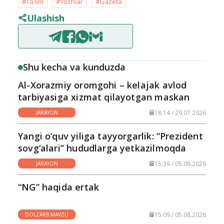
#Ta'lim
#Yoshlar
#Gazeta
Ulashish
Shu kecha va kunduzda
Al-Xorazmiy oromgohi – kelajak avlod
tarbiyasiga xizmat qilayotgan maskan
18:14 / 29.07.2026
JARAYON
Yangi o‘quv yiliga tayyorgarlik: “Prezident
sovg‘alari” hududlarga yetkazilmoqda
15:39 / 05.08.2026
JARAYON
“NG” haqida ertak
15:09 / 05.08.2026
DOLZARB MAVZU