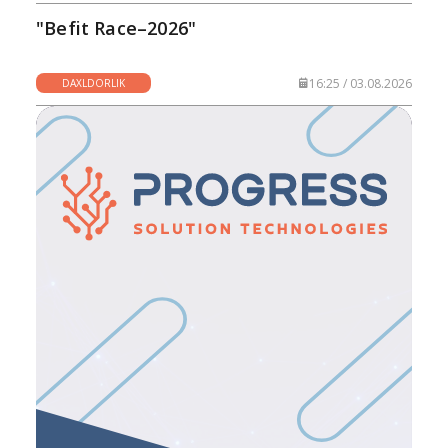
"Befit Race–2026"
16:25 / 03.08.2026
DAXLDORLIK