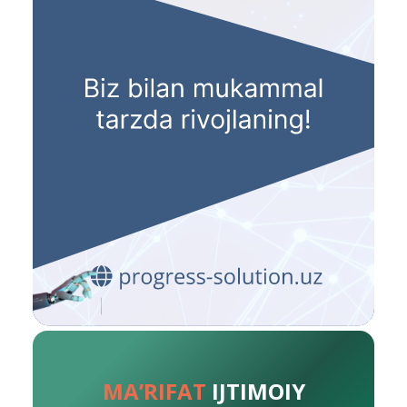
MA’RIFAT
IJTIMOIY