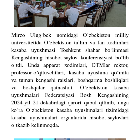
Mirzo Ulug‘bek nomidagi O‘zbekiston milliy
universitetida O‘zbekiston ta’lim va fan xodimlari
kasaba uyushmasi Toshkent shahar bo‘linmasi
Kengashining hisobot-saylov konferensiyasi bo‘lib
o‘tdi. Unda apparat xodimlari, OTMlar rektor,
professor-o‘qituvchilari, kasaba uyushma qo‘mita
va tuman kengashi raislari, boshqarma boshliqlari
va boshqalar qatnashdi. O‘zbekiston kasaba
uyushmalari Federatsiyasi Bosh Kengashining
2024-yil 21-dekabrdagi qarori qabul qilinib, unga
ko‘ra O‘zbekiston kasaba uyushmalari tizimidagi
kasaba uyushmalari organlarida hisobot-saylovlari
o‘tkazib kelinmoqda.