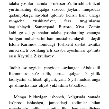
talaba-yoshlar hamda professor-o‘qituvchilarimizni
yurtimizning diqqatga sazovor joylari, muqaddas
qadamjolarga sayohat qildirib kelish ham ularga
yangicha xushkayfiyat, faxr tuyg‘ularini
bag‘ishlaydi. Samarqand, Buxoro, Xiva, Zomin
kabi go‘zal go‘shalar talaba yoshlarning vatanga
bo‘lgan muhabbatini ham mustahkamlaydi, – deydi
Islom Karimov nomidagi Toshkent davlat texnika
universiteti boshlang‘ich kasaba uyushmasi qo‘mita
raisi Xayrulla Zikrullayev.
Tadbir so‘nggida yangidan saylangan Abduxalil
Rahmonov so‘z olib, ortda qolgan 5 yillik
faoliyatini sarhisob qilgani, yana 5 yil muddat unga
qo‘shimcha mas’uliyat yuklashini ta’kidladi.
– Menga bildirilgan ishonch, kelgusida yanada
ko‘proq ishlashga, jamoadagi xodimlar bilan
yanada birdamlikda, hamjihatlikda harakat qilishga