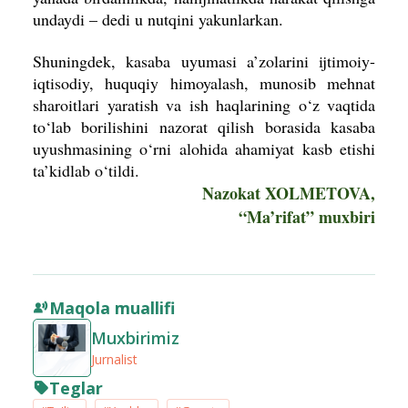
undaydi – dedi u nutqini yakunlarkan.
Shuningdek, kasaba uyumasi a’zolarini ijtimoiy-
iqtisodiy, huquqiy himoyalash, munosib mehnat
sharoitlari yaratish va ish haqlarining o‘z vaqtida
to‘lab borilishini nazorat qilish borasida kasaba
uyushmasining o‘rni alohida ahamiyat kasb etishi
ta’kidlab o‘tildi.
Nazokat XOLMETOVA,
“Ma’rifat” muxbiri
Maqola muallifi
Muxbirimiz
Jurnalist
Teglar