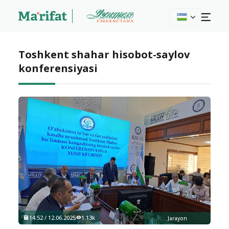
Toshkent shahar hisobot-saylov
konferensiyasi
14:52 / 12.06.2025
1.13k
Jarayon