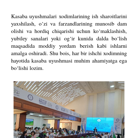
Kasaba uyushmalari xodimlarining ish sharoitlarini
yaxshilash, o‘zi va farzandlarining munosib dam
olishi va hordiq chiqarishi uchun ko‘maklashish,
yubiley sanalari yoki og‘ir kunida dalda bo‘lish
maqsadida moddiy yordam berish kabi ishlarni
amalga oshiradi. Shu bois, har bir ishchi xodimning
hayotida kasaba uyushmasi muhim ahamiyatga ega
bo‘lishi lozim.