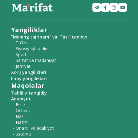
Yangiliklar
"Mening tajribam" va "Fasl" tanlovi
- Ta'lim
- Siyosiy-iqtisodiy
- Sport
- San'at va madaniyat
- Jamiyat
Xorij yangiliklari
Ilmiy yangiliklari
Maqolalar
Tahliliy-tanqidiy
Adabiyot
- Esse
- Ocherk
- Nasr
- Nazm
- Ona tili va adabiyot
- ustama