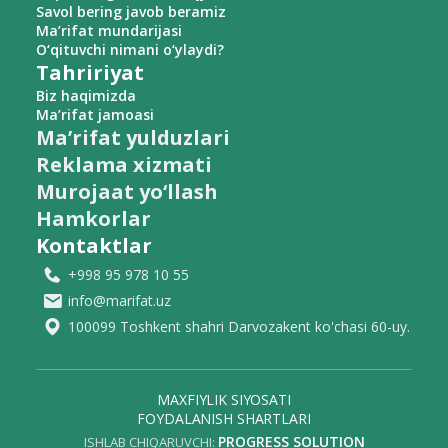
Savol bering javob beramiz
Ma’rifat mundarijasi
O‘qituvchi nimani o‘ylaydi?
Tahririyat
Biz haqimizda
Ma’rifat jamoasi
Ma’rifat yulduzlari
Reklama xizmati
Murojaat yo‘llash
Hamkorlar
Kontaktlar
+998 95 978 10 55
info@marifat.uz
100099 Toshkent shahri Darvozakent ko'chasi 60-uy.
MAXFIYLIK SIYOSATI
FOYDALANISH SHARTLARI
PROGRESS SOLUTION
ISHLAB CHIQARUVCHI: