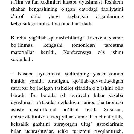
ta’lim va fan xodimlari kasaba uyushmasi Toshkent
shahar kengashining o‘tgan davrdagi faoliyatini
e’tirof etib, yangi saylangan organlarning
kelgusidagi faoliyatiga omadlar tiladi.
Barcha yig‘ilish qatnashchilariga Toshkent shahar
bo‘linmasi kengashi tomonidan tarqatma
materiallar berildi. Konferensiya o‘z ishini
yakunladi.
– Kasaba uyushmasi xodimining yaxshi-yomon
kunida yonida turadigan, qo‘llab-quvvatlaydigan
safarbar bo‘ladigan tashkilot sifatida o‘z ishini olib
boradi. Bu borada ish beruvchi bilan kasaba
uyushmasi o‘rtasida tuziladigan jamoa shartnomasi
asosiy dasturilamal bo‘lishi kerak. Xususan,
universitetimizda uzoq yillar samarali mehnat qilib,
keksalik gashtini surayotgan ulug‘ ustozlarimiz
bilan uchrashuvlar, ichki turizmni rivojlantirish,