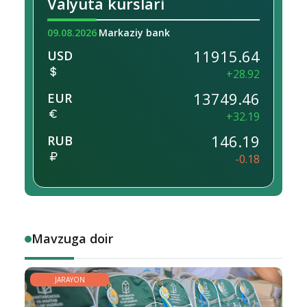
Valyuta kurslari
09.08.2026
Markaziy bank
11915.64
USD
+28.92
13749.46
EUR
+32.19
146.19
RUB
-0.18
Mavzuga doir
JARAYON