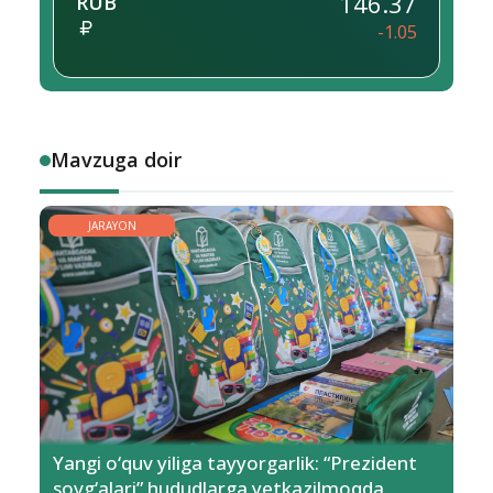
146.37
RUB
-1.05
Mavzuga doir
JARAYON
Yangi o‘quv yiliga tayyorgarlik: “Prezident
sovg‘alari” hududlarga yetkazilmoqda