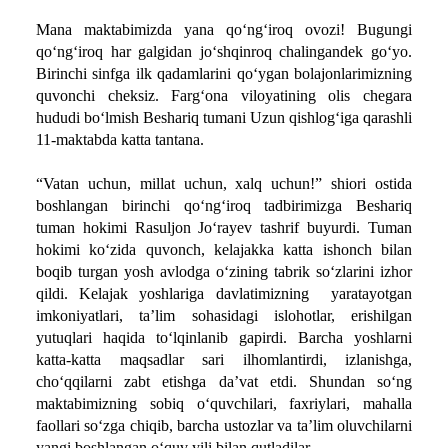
Mana maktabimizda yana qo‘ng‘iroq ovozi! Bugungi
qo‘ng‘iroq har galgidan jo‘shqinroq chalingandek go‘yo.
Birinchi sinfga ilk qadamlarini qo‘ygan bolajonlarimizning
quvonchi cheksiz. Farg‘ona viloyatining olis chegara
hududi bo‘lmish Beshariq tumani Uzun qishlog‘iga qarashli
11-maktabda katta tantana.
“Vatan uchun, millat uchun, xalq uchun!” shiori ostida
boshlangan birinchi qo‘ng‘iroq tadbirimizga Beshariq
tuman hokimi Rasuljon Jo‘rayev tashrif buyurdi. Tuman
hokimi ko‘zida quvonch, kelajakka katta ishonch bilan
boqib turgan yosh avlodga o‘zining tabrik so‘zlarini izhor
qildi. Kelajak yoshlariga davlatimizning yaratayotgan
imkoniyatlari, ta’lim sohasidagi islohotlar, erishilgan
yutuqlari haqida to‘lqinlanib gapirdi. Barcha yoshlarni
katta-katta maqsadlar sari ilhomlantirdi, izlanishga,
cho‘qqilarni zabt etishga da’vat etdi. Shundan so‘ng
maktabimizning sobiq o‘quvchilari, faxriylari, mahalla
faollari so‘zga chiqib, barcha ustozlar va ta’lim oluvchilarni
yangi boshlangan o‘quv yili bilan qutladilar.