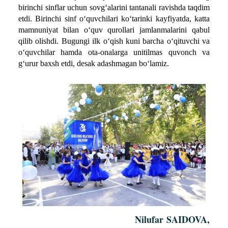
birinchi sinflar uchun sovg‘alarini tantanali ravishda taqdim
etdi. Birinchi sinf o‘quvchilari ko‘tarinki kayfiyatda, katta
mamnuniyat bilan o‘quv qurollari jamlanmalarini qabul
qilib olishdi. Bugungi ilk o‘qish kuni barcha o‘qituvchi va
o‘quvchilar hamda ota-onalarga unitilmas quvonch va
g‘urur baxsh etdi, desak adashmagan bo‘lamiz.
Nilufar
SAIDOVA,