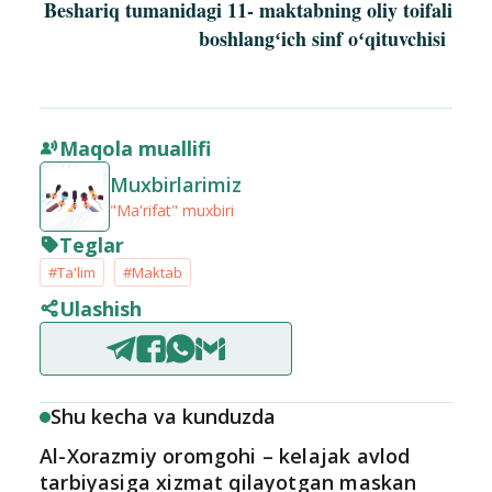
Beshariq tumanidagi 11- maktabning oliy toifali
boshlangʻich sinf o
ʻ
qituvchisi
Maqola muallifi
Muxbirlarimiz
"Ma'rifat" muxbiri
Teglar
#Ta'lim
#Maktab
Ulashish
Shu kecha va kunduzda
Al-Xorazmiy oromgohi – kelajak avlod
tarbiyasiga xizmat qilayotgan maskan