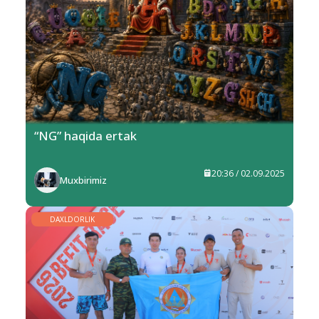
“NG” haqida ertak
20:36 / 02.09.2025
Muxbirimiz
DAXLDORLIK