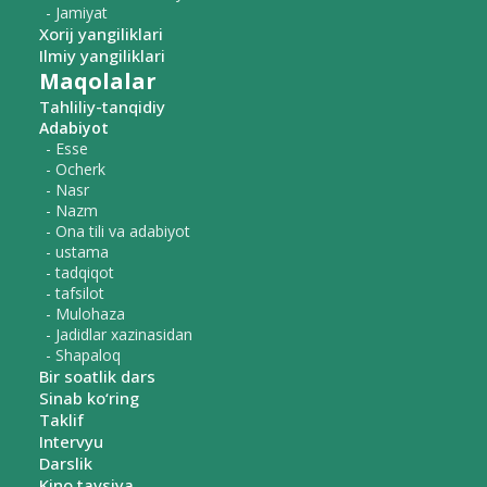
- Jamiyat
Xorij yangiliklari
Ilmiy yangiliklari
Maqolalar
Tahliliy-tanqidiy
Adabiyot
- Esse
- Ocherk
- Nasr
- Nazm
- Ona tili va adabiyot
- ustama
- tadqiqot
- tafsilot
- Mulohaza
- Jadidlar xazinasidan
- Shapaloq
Bir soatlik dars
Sinab ko‘ring
Taklif
Intervyu
Darslik
Kino tavsiya