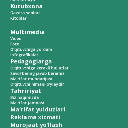
Kutubxona
Gazeta sonlari
Kitoblar
Multimedia
Video
Foto
O‘qituvchiga yordam
Infografikalar
Pedagoglarga
O‘qituvchiga kerakli hujjatlar
Savol bering javob beramiz
Ma’rifat mundarijasi
O‘qituvchi nimani o‘ylaydi?
Tahririyat
Biz haqimizda
Ma’rifat jamoasi
Ma’rifat yulduzlari
Reklama xizmati
Murojaat yo‘llash