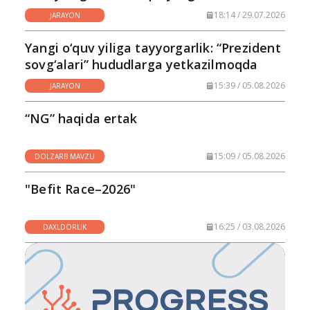
18:14 / 29.07.2026
JARAYON
Yangi o‘quv yiliga tayyorgarlik: “Prezident
sovg‘alari” hududlarga yetkazilmoqda
15:39 / 05.08.2026
JARAYON
“NG” haqida ertak
15:09 / 05.08.2026
DOLZARB MAVZU
"Befit Race–2026"
16:25 / 03.08.2026
DAXLDORLIK