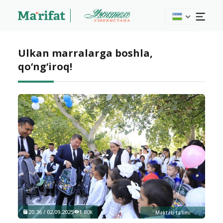
Ulkan marralarga boshla,
qo‘ng‘iroq!
20:36 / 02.09.2025
1.80k
Maktab ta'limi