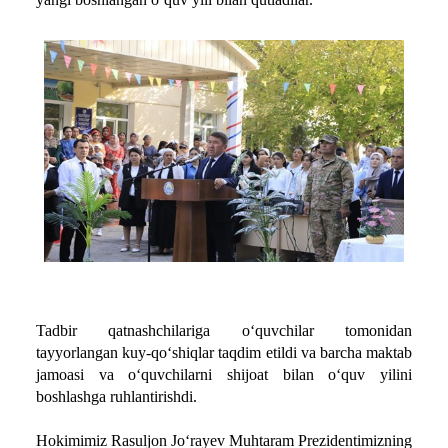
Tadbir qatnashchilariga o‘quvchilar tomonidan
tayyorlangan kuy-qo‘shiqlar taqdim etildi va barcha maktab
jamoasi va o‘quvchilarni shijoat bilan o‘quv yilini
boshlashga ruhlantirishdi.
Hokimimiz Rasuljon Jo‘rayev Muhtaram Prezidentimizning