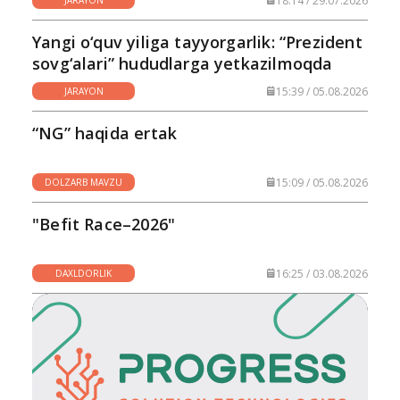
18:14 / 29.07.2026
JARAYON
Yangi o‘quv yiliga tayyorgarlik: “Prezident
sovg‘alari” hududlarga yetkazilmoqda
15:39 / 05.08.2026
JARAYON
“NG” haqida ertak
15:09 / 05.08.2026
DOLZARB MAVZU
"Befit Race–2026"
16:25 / 03.08.2026
DAXLDORLIK