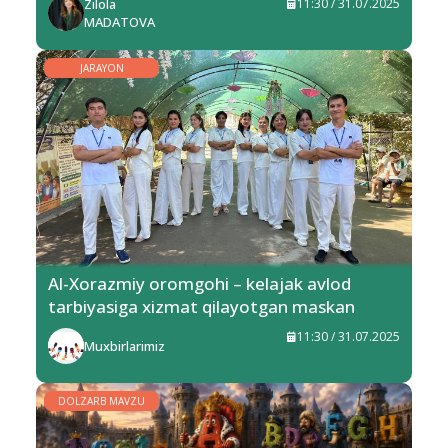
Zilola
11:30 / 31.07.2025
MADATOVA
JARAYON
Al-Xorazmiy oromgohi – kelajak avlod
tarbiyasiga xizmat qilayotgan maskan
11:30 / 31.07.2025
Muxbirlarimiz
DOLZARB MAVZU