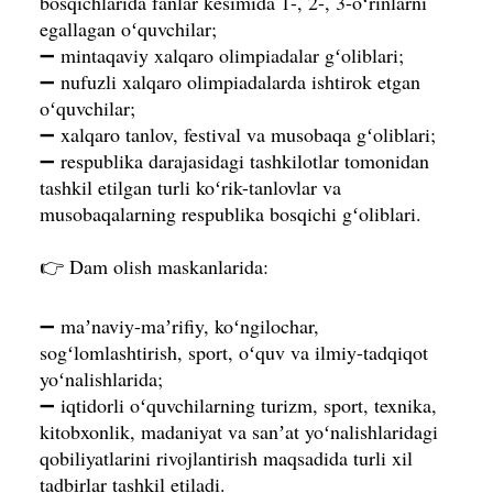
bosqichlarida fanlar kesimida 1-, 2-, 3-oʻrinlarni
egallagan oʻquvchilar;
➖ mintaqaviy xalqaro olimpiadalar gʻoliblari;
➖ nufuzli xalqaro olimpiadalarda ishtirok etgan
oʻquvchilar;
➖ xalqaro tanlov, festival va musobaqa gʻoliblari;
➖ respublika darajasidagi tashkilotlar tomonidan
tashkil etilgan turli koʻrik-tanlovlar va
musobaqalarning respublika bosqichi gʻoliblari.
👉 Dam olish maskanlarida:
➖ maʼnaviy-maʼrifiy, koʻngilochar,
sogʻlomlashtirish, sport, oʻquv va ilmiy-tadqiqot
yoʻnalishlarida;
➖ iqtidorli oʻquvchilarning turizm, sport, texnika,
kitobxonlik, madaniyat va sanʼat yoʻnalishlaridagi
qobiliyatlarini rivojlantirish maqsadida turli xil
tadbirlar tashkil etiladi.