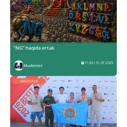
“NG” haqida ertak
11:30 / 31.07.2025
Muxbirimiz
DAXLDORLIK