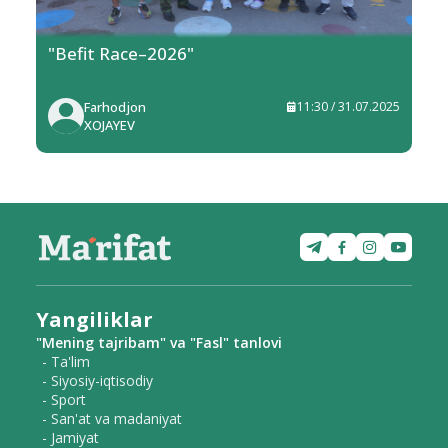
"Befit Race–2026"
Farhodjon
11:30 / 31.07.2025
XOJAYEV
Yangiliklar
"Mening tajribam" va "Fasl" tanlovi
- Ta'lim
- Siyosiy-iqtisodiy
- Sport
- San'at va madaniyat
- Jamiyat