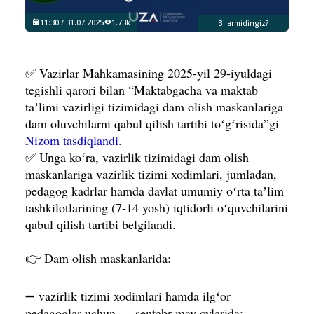
11:30 / 31.07.2025
1.73k
Bilarmidingiz?
✅ Vazirlar Mahkamasining 2025-yil 29-iyuldagi
tegishli qarori bilan “Maktabgacha va maktab
taʼlimi vazirligi tizimidagi dam olish maskanlariga
dam oluvchilarni qabul qilish tartibi toʻgʻrisida”gi
Nizom tasdiqlandi.
✅ Unga koʻra, vazirlik tizimidagi dam olish
maskanlariga vazirlik tizimi xodimlari, jumladan,
pedagog kadrlar hamda davlat umumiy oʻrta taʼlim
tashkilotlarining (7-14 yosh) iqtidorli oʻquvchilarini
qabul qilish tartibi belgilandi.
👉 Dam olish maskanlarida:
➖ vazirlik tizimi xodimlari hamda ilgʻor
pedagoglar uchun — sentabr-may oylarida;