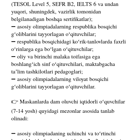
(TESOL Level 5, SEFR B2, IELTS 6 va undan
yuqori, shuningdek, vazirlik tomonidan
belgilanadigan boshqa sertifikatlar);
➖ asosiy olimpiadalarning respublika bosqichi
gʻoliblarini tayyorlagan oʻqituvchilar;
➖ respublika bosqichidagi koʻrik-tanlovlarda faxrli
oʻrinlarga ega boʻlgan oʻqituvchilar;
➖ oliy va birinchi malaka toifasiga ega
boshlangʻich sinf oʻqituvchilari, maktabgacha
taʼlim tashkilotlari pedagoglari;
➖ asosiy olimpiadalarning viloyat bosqichi
gʻoliblarini tayyorlagan oʻqituvchilar.
👉 Maskanlarda dam oluvchi iqtidorli oʻquvchilar
(7-14 yosh) quyidagi mezonlar asosida tanlab
olinadi:
➖ asosiy olimpiadaning uchinchi va toʻrtinchi