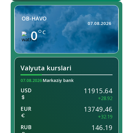
OB-HAVO
07.08.2026
0
C
Valyuta kurslari
07.08.2026
Markaziy bank
11915.64
USD
+28.92
13749.46
EUR
+32.19
146.19
RUB