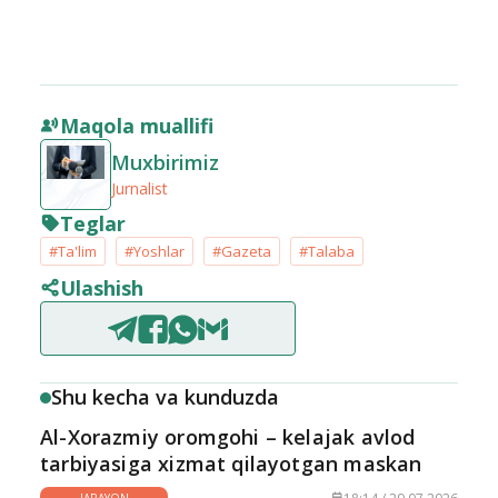
Maqola muallifi
Muxbirimiz
Jurnalist
Teglar
#Ta'lim
#Yoshlar
#Gazeta
#Talaba
Ulashish
Shu kecha va kunduzda
Al-Xorazmiy oromgohi – kelajak avlod
tarbiyasiga xizmat qilayotgan maskan