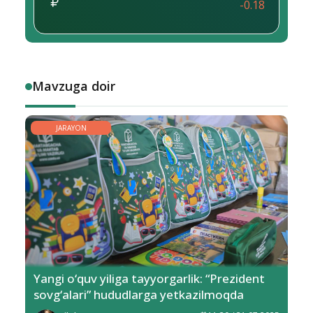
-0.18
Mavzuga doir
JARAYON
Yangi o‘quv yiliga tayyorgarlik: “Prezident
sovg‘alari” hududlarga yetkazilmoqda