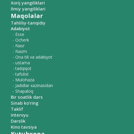
Xorij yangiliklari
Ilmiy yangiliklari
Maqolalar
Tahliliy-tanqidiy
Adabiyot
- Esse
- Ocherk
- Nasr
- Nazm
- Ona tili va adabiyot
- ustama
- tadqiqot
- tafsilot
- Mulohaza
- Jadidlar xazinasidan
- Shapaloq
Bir soatlik dars
Sinab ko‘ring
Taklif
Intervyu
Darslik
Kino tavsiya
Kutubxona