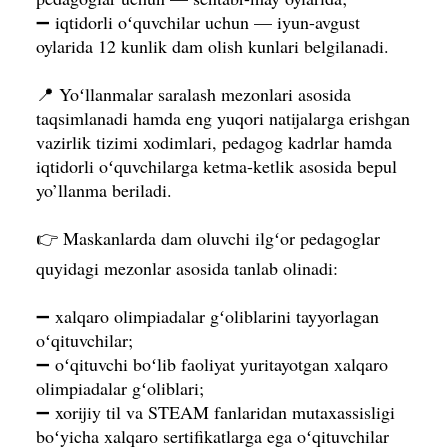
➖ iqtidorli oʻquvchilar uchun — iyun-avgust
oylarida 12 kunlik dam olish kunlari belgilanadi.
📍 Yoʻllanmalar saralash mezonlari asosida
taqsimlanadi hamda eng yuqori natijalarga erishgan
vazirlik tizimi xodimlari, pedagog kadrlar hamda
iqtidorli oʻquvchilarga ketma-ketlik asosida bepul
yo’llanma beriladi.
👉 Maskanlarda dam oluvchi ilgʻor pedagoglar
quyidagi mezonlar asosida tanlab olinadi:
➖ xalqaro olimpiadalar gʻoliblarini tayyorlagan
oʻqituvchilar;
➖ oʻqituvchi boʻlib faoliyat yuritayotgan xalqaro
olimpiadalar gʻoliblari;
➖ xorijiy til va STEAM fanlaridan mutaxassisligi
boʻyicha xalqaro sertifikatlarga ega oʻqituvchilar