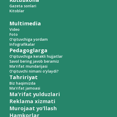
Gazeta sonlari
Kitoblar
Multimedia
Video
Foto
O‘qituvchiga yordam
Infografikalar
Pedagoglarga
O‘qituvchiga kerakli hujjatlar
Savol bering javob beramiz
Ma’rifat mundarijasi
O‘qituvchi nimani o‘ylaydi?
Tahririyat
Biz haqimizda
Ma’rifat jamoasi
Ma’rifat yulduzlari
Reklama xizmati
Murojaat yo‘llash
Hamkorlar