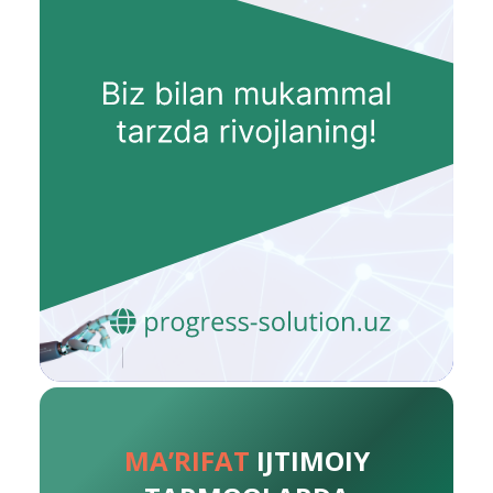
MA’RIFAT
IJTIMOIY