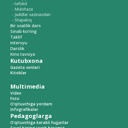
- tafsilot
- Mulohaza
- Jadidlar xazinasidan
- Shapaloq
Bir soatlik dars
Sinab ko‘ring
Taklif
Intervyu
Darslik
Kino tavsiya
Kutubxona
Gazeta sonlari
Kitoblar
Multimedia
Video
Foto
O‘qituvchiga yordam
Infografikalar
Pedagoglarga
O‘qituvchiga kerakli hujjatlar
Savol bering javob beramiz