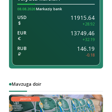
08.08.2026
Markaziy bank
11915.64
USD
+28.92
13749.46
EUR
+32.19
146.19
RUB
-0.18
Mavzuga doir
JARAYON