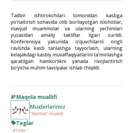
Tadbir ishtirokchilari tomonidan kasbga
yo‘naltirish sohasida olib borilayotgan islohotlar,
mavjud muammolar va ularning yechimlari
yuzasidan amaliy takliflar ilgari surildi.
Konferensiya yakunida o‘quvchilarni ongli
ravishda kasb tanlashga tayyorlash, ularning
kelajakdagi kasbiy muvaffaqiyatlarini ta’minlashga
qaratilgan hamkorlikni yanada rivojlantirish
bo‘yicha muhim tavsiyalar ishlab chiqildi.
Maqola muallifi
Muxbirlarimiz
"Ma'rifat" muxbiri
Teglar
#Ta'lim