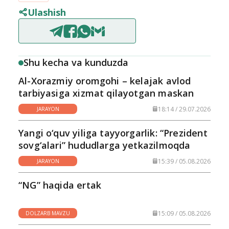
Ulashish
Shu kecha va kunduzda
Al-Xorazmiy oromgohi – kelajak avlod
tarbiyasiga xizmat qilayotgan maskan
18:14 / 29.07.2026
JARAYON
Yangi o‘quv yiliga tayyorgarlik: “Prezident
sovg‘alari” hududlarga yetkazilmoqda
15:39 / 05.08.2026
JARAYON
“NG” haqida ertak
15:09 / 05.08.2026
DOLZARB MAVZU