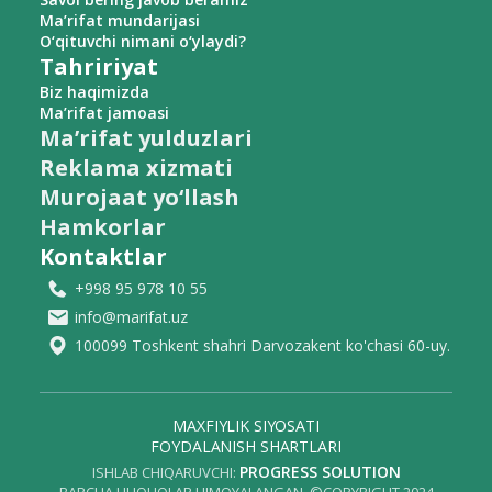
Ma’rifat mundarijasi
O‘qituvchi nimani o‘ylaydi?
Tahririyat
Biz haqimizda
Ma’rifat jamoasi
Ma’rifat yulduzlari
Reklama xizmati
Murojaat yo‘llash
Hamkorlar
Kontaktlar
+998 95 978 10 55
info@marifat.uz
100099 Toshkent shahri Darvozakent ko'chasi 60-uy.
MAXFIYLIK SIYOSATI
FOYDALANISH SHARTLARI
PROGRESS SOLUTION
ISHLAB CHIQARUVCHI: