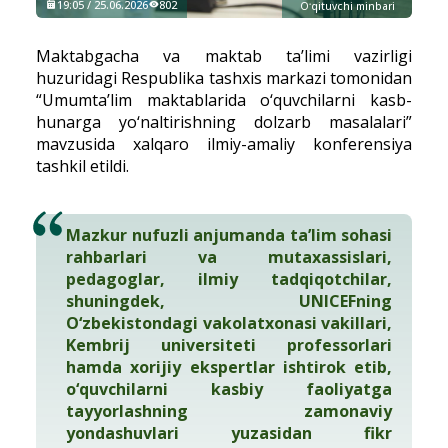
19:05 / 25.06.2026
802
Oʻqituvchi minbari
Maktabgacha va maktab ta’limi vazirligi
huzuridagi Respublika tashxis markazi tomonidan
“Umumta’lim maktablarida o‘quvchilarni kasb-
hunarga yo‘naltirishning dolzarb masalalari”
mavzusida xalqaro ilmiy-amaliy konferensiya
tashkil etildi.
Mazkur nufuzli anjumanda ta’lim sohasi
rahbarlari va mutaxassislari,
pedagoglar, ilmiy tadqiqotchilar,
shuningdek, UNICEFning
O‘zbekistondagi vakolatxonasi vakillari,
Kembrij universiteti professorlari
hamda xorijiy ekspertlar ishtirok etib,
o‘quvchilarni kasbiy faoliyatga
tayyorlashning zamonaviy
yondashuvlari yuzasidan fikr