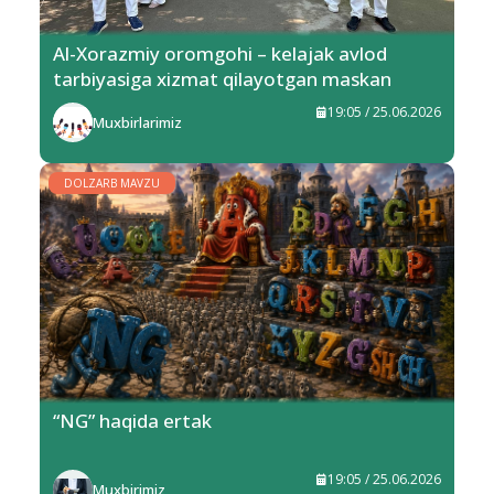
Al-Xorazmiy oromgohi – kelajak avlod
tarbiyasiga xizmat qilayotgan maskan
19:05 / 25.06.2026
Muxbirlarimiz
DOLZARB MAVZU
“NG” haqida ertak
19:05 / 25.06.2026
Muxbirimiz