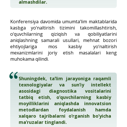
almashdilar.
Konferensiya davomida umumta’lim maktablarida
kasbga yo‘naltirish tizimini takomillashtirish,
o‘quvchilarning qiziqish va qobiliyatlarini
aniqlashning samarali usullari, mehnat bozori
ehtiyojlariga mos kasbiy yo‘naltirish
mexanizmlarini joriy etish masalalari keng
muhokama qilindi.
Shuningdek, ta’lim jarayoniga raqamli
texnologiyalar va sun’iy intellekt
asosidagi diagnostika vositalarini
tatbiq etish, o‘quvchilarning kasbiy
moyilliklarini aniqlashda innovatsion
metodlardan foydalanish hamda
xalqaro tajribalarni o‘rganish bo‘yicha
ma’ruzalar tinglandi.