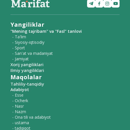
Yangiliklar
"Mening tajribam" va "Fasl" tanlovi
- Ta'lim
- Siyosiy-iqtisodiy
- Sport
- San'at va madaniyat
- Jamiyat
Xorij yangiliklari
Ilmiy yangiliklari
Maqolalar
Tahliliy-tanqidiy
Adabiyot
- Esse
- Ocherk
- Nasr
- Nazm
- Ona tili va adabiyot
- ustama
- tadqiqot