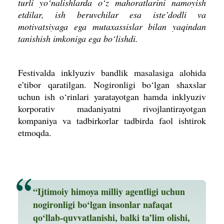
turli yo‘nalishlarda o‘z mahoratlarini namoyish
etdilar, ish beruvchilar esa iste’dodli va
motivatsiyaga ega mutaxassislar bilan yaqindan
tanishish imkoniga ega bo‘lishdi.
Festivalda inklyuziv bandlik masalasiga alohida
e’tibor qaratilgan. Nogironligi bo‘lgan shaxslar
uchun ish o‘rinlari yaratayotgan hamda inklyuziv
korporativ madaniyatni rivojlantirayotgan
kompaniya va tadbirkorlar tadbirda faol ishtirok
etmoqda.
“Ijtimoiy himoya milliy agentligi uchun
nogironligi bo‘lgan insonlar nafaqat
qo‘llab-quvvatlanishi, balki ta’lim olishi,