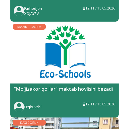
Farhodjon
12:11 / 18.05.2026
XOJAYEV
KASBIM – FAXRIM
"Mo‘jizakor qo‘llar" maktab hovlisini bezadi
12:11 / 18.05.2026
O‘qituvchi
DAXLDORLIK