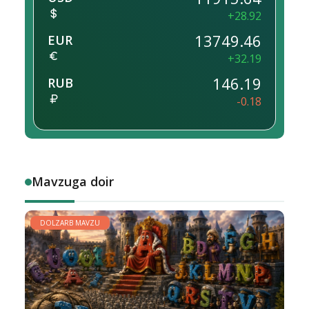
+28.92
13749.46
EUR
+32.19
146.19
RUB
-0.18
Mavzuga doir
DOLZARB MAVZU