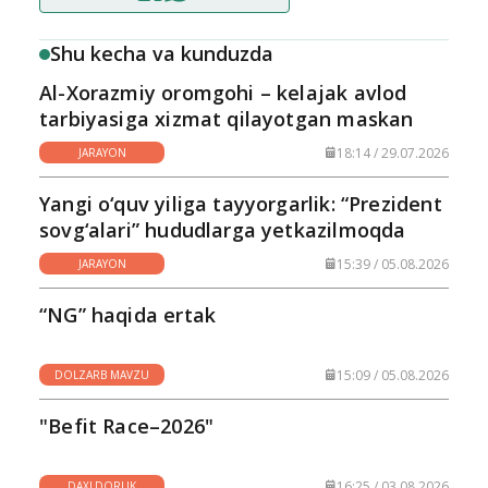
Shu kecha va kunduzda
Al-Xorazmiy oromgohi – kelajak avlod
tarbiyasiga xizmat qilayotgan maskan
18:14 / 29.07.2026
JARAYON
Yangi o‘quv yiliga tayyorgarlik: “Prezident
sovg‘alari” hududlarga yetkazilmoqda
15:39 / 05.08.2026
JARAYON
“NG” haqida ertak
15:09 / 05.08.2026
DOLZARB MAVZU
"Befit Race–2026"
16:25 / 03.08.2026
DAXLDORLIK