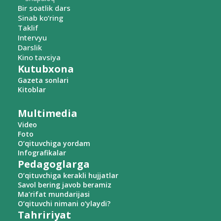
Bir soatlik dars
Sinab ko‘ring
Taklif
Intervyu
Darslik
Kino tavsiya
Kutubxona
Gazeta sonlari
Kitoblar
Multimedia
Video
Foto
O‘qituvchiga yordam
Infografikalar
Pedagoglarga
O‘qituvchiga kerakli hujjatlar
Savol bering javob beramiz
Ma’rifat mundarijasi
O‘qituvchi nimani o‘ylaydi?
Tahririyat