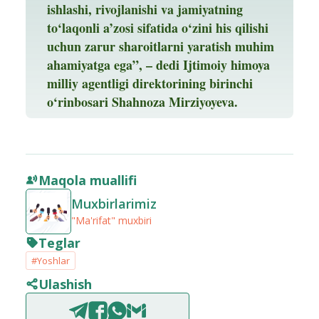
ishlashi, rivojlanishi va jamiyatning
to‘laqonli a’zosi sifatida o‘zini his qilishi
uchun zarur sharoitlarni yaratish muhim
ahamiyatga ega”, – dedi Ijtimoiy himoya
milliy agentligi direktorining birinchi
o‘rinbosari
Shahnoza Mirziyoyeva.
Maqola muallifi
Muxbirlarimiz
"Ma'rifat" muxbiri
Teglar
#Yoshlar
Ulashish