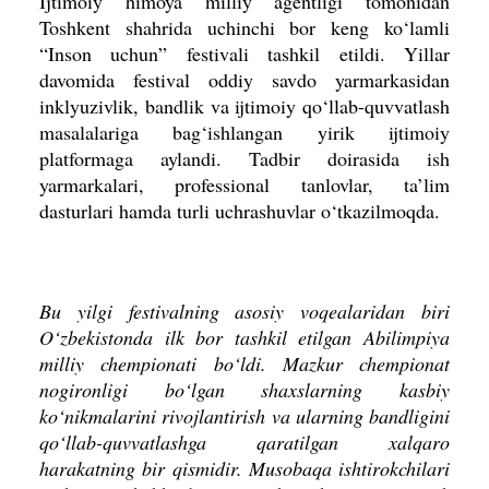
Ijtimoiy himoya milliy agentligi tomonidan
Toshkent shahrida uchinchi bor keng ko‘lamli
“Inson uchun” festivali tashkil etildi. Yillar
davomida festival oddiy savdo yarmarkasidan
inklyuzivlik, bandlik va ijtimoiy qo‘llab-quvvatlash
masalalariga bag‘ishlangan yirik ijtimoiy
platformaga aylandi. Tadbir doirasida ish
yarmarkalari, professional tanlovlar, ta’lim
dasturlari hamda turli uchrashuvlar o‘tkazilmoqda.
Bu yilgi festivalning asosiy voqealaridan biri
O‘zbekistonda ilk bor tashkil etilgan Abilimpiya
milliy chempionati bo‘ldi. Mazkur chempionat
nogironligi bo‘lgan shaxslarning kasbiy
ko‘nikmalarini rivojlantirish va ularning bandligini
qo‘llab-quvvatlashga qaratilgan xalqaro
harakatning bir qismidir. Musobaqa ishtirokchilari