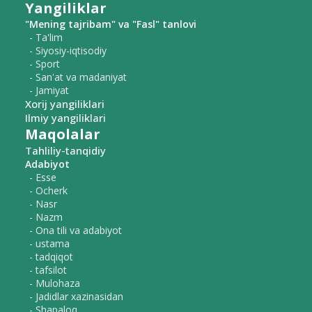
Yangiliklar
"Mening tajribam" va "Fasl" tanlovi
- Ta'lim
- Siyosiy-iqtisodiy
- Sport
- San'at va madaniyat
- Jamiyat
Xorij yangiliklari
Ilmiy yangiliklari
Maqolalar
Tahliliy-tanqidiy
Adabiyot
- Esse
- Ocherk
- Nasr
- Nazm
- Ona tili va adabiyot
- ustama
- tadqiqot
- tafsilot
- Mulohaza
- Jadidlar xazinasidan
- Shapaloq