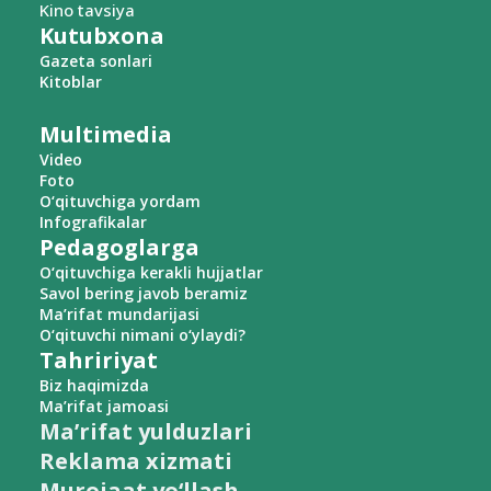
Kino tavsiya
Kutubxona
Gazeta sonlari
Kitoblar
Multimedia
Video
Foto
O‘qituvchiga yordam
Infografikalar
Pedagoglarga
O‘qituvchiga kerakli hujjatlar
Savol bering javob beramiz
Ma’rifat mundarijasi
O‘qituvchi nimani o‘ylaydi?
Tahririyat
Biz haqimizda
Ma’rifat jamoasi
Ma’rifat yulduzlari
Reklama xizmati
Murojaat yo‘llash