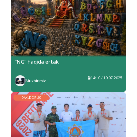
“NG” haqida ertak
14:10 / 10.07.2025
Muxbirimiz
DAXLDORLIK