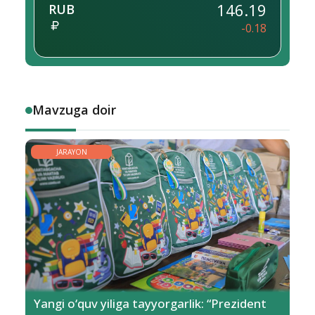
146.19
RUB
-0.18
Mavzuga doir
JARAYON
Yangi o‘quv yiliga tayyorgarlik: “Prezident