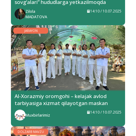
sovg‘alari” hududlarga yetkazilmoqda
Zilola
14:10 / 10.07.2025
MADATOVA
JARAYON
Al-Xorazmiy oromgohi – kelajak avlod
tarbiyasiga xizmat qilayotgan maskan
14:10 / 10.07.2025
Muxbirlarimiz
DOLZARB MAVZU