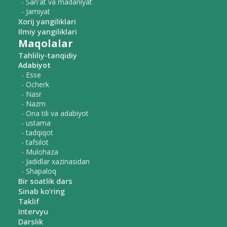
- San'at va madaniyat
- Jamiyat
Xorij yangiliklari
Ilmiy yangiliklari
Maqolalar
Tahliliy-tanqidiy
Adabiyot
- Esse
- Ocherk
- Nasr
- Nazm
- Ona tili va adabiyot
- ustama
- tadqiqot
- tafsilot
- Mulohaza
- Jadidlar xazinasidan
- Shapaloq
Bir soatlik dars
Sinab ko‘ring
Taklif
Intervyu
Darslik