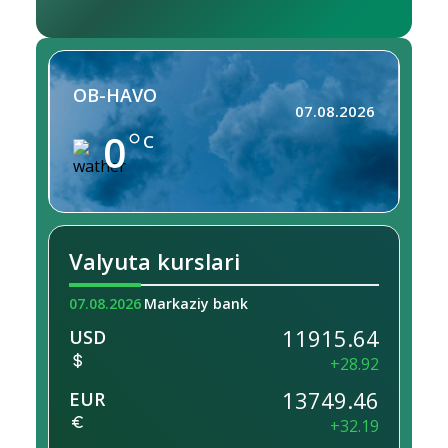
OB-HAVO
07.08.2026
0
C
Valyuta kurslari
07.08.2026
Markaziy bank
11915.64
USD
+28.92
13749.46
EUR
+32.19