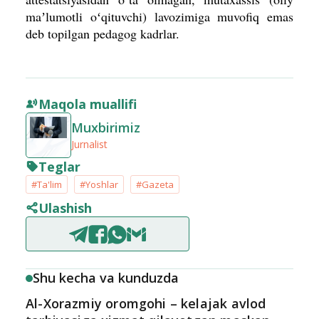
maʼlumotli oʻqituvchi) lavozimiga muvofiq emas
deb topilgan pedagog kadrlar.
Maqola muallifi
Muxbirimiz
Jurnalist
Teglar
#Ta'lim
#Yoshlar
#Gazeta
Ulashish
Shu kecha va kunduzda
Al-Xorazmiy oromgohi – kelajak avlod