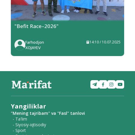
"Befit Race–2026"
Farhodjon
14:10 / 10.07.2025
XOJAYEV
Yangiliklar
"Mening tajribam" va "Fasl" tanlovi
- Ta'lim
- Siyosiy-iqtisodiy
- Sport