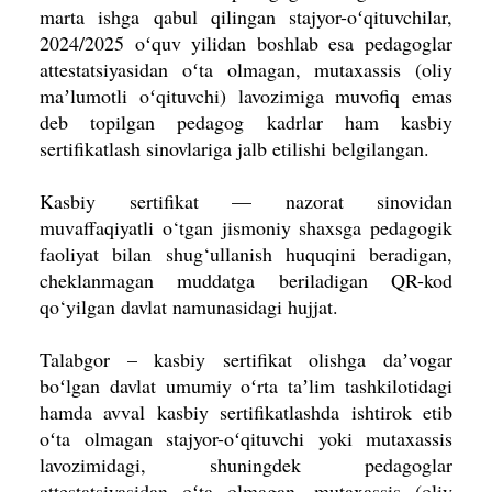
marta ishga qabul qilingan stajyor-oʻqituvchilar,
2024/2025 oʻquv yilidan boshlab esa pedagoglar
attestatsiyasidan oʻta olmagan, mutaxassis (oliy
maʼlumotli oʻqituvchi) lavozimiga muvofiq emas
deb topilgan pedagog kadrlar ham kasbiy
sertifikatlash sinovlariga jalb etilishi belgilangan.
Kasbiy sertifikat — nazorat sinovidan
muvaffaqiyatli o‘tgan jismoniy shaxsga pedagogik
faoliyat bilan shug‘ullanish huquqini beradigan,
cheklanmagan muddatga beriladigan QR-kod
qo‘yilgan davlat namunasidagi hujjat.
Talabgor – kasbiy sertifikat olishga daʼvogar
boʻlgan davlat umumiy oʻrta taʼlim tashkilotidagi
hamda avval kasbiy sertifikatlashda ishtirok etib
oʻta olmagan stajyor-oʻqituvchi yoki mutaxassis
lavozimidagi, shuningdek pedagoglar
attestatsiyasidan oʻta olmagan, mutaxassis (oliy