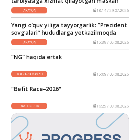
tarbiyasiga xizmat qilayotgan maskan
18:14 / 29.07.2026
JARAYON
Yangi o‘quv yiliga tayyorgarlik: “Prezident
sovg‘alari” hududlarga yetkazilmoqda
15:39 / 05.08.2026
JARAYON
“NG” haqida ertak
15:09 / 05.08.2026
DOLZARB MAVZU
"Befit Race–2026"
16:25 / 03.08.2026
DAXLDORLIK