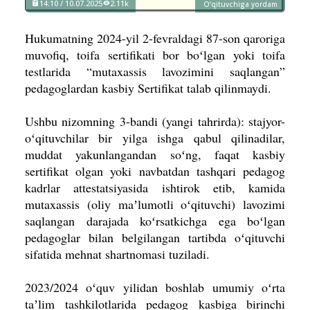
14:10 / 10.07.2025
2.11k
O‘qituvchiga yordam
Hukumatning 2024-yil 2-fevraldagi 87-son qaroriga
muvofiq, toifa sertifikati bor boʻlgan yoki toifa
testlarida “mutaxassis lavozimini saqlangan”
pedagoglardan kasbiy Sertifikat talab qilinmaydi.
Ushbu nizomning 3-bandi (yangi tahrirda): stajyor-
oʻqituvchilar bir yilga ishga qabul qilinadilar,
muddat yakunlangandan soʻng, faqat kasbiy
sertifikat olgan yoki navbatdan tashqari pedagog
kadrlar attestatsiyasida ishtirok etib, kamida
mutaxassis (oliy maʼlumotli oʻqituvchi) lavozimi
saqlangan darajada koʻrsatkichga ega boʻlgan
pedagoglar bilan belgilangan tartibda oʻqituvchi
sifatida mehnat shartnomasi tuziladi.
2023/2024 oʻquv yilidan boshlab umumiy oʻrta
taʼlim tashkilotlarida pedagog kasbiga birinchi