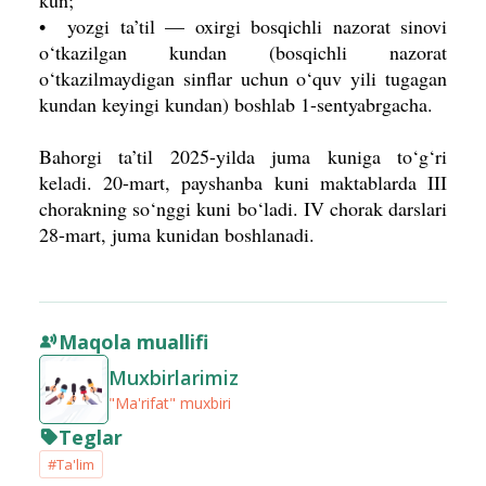
kun;
• yozgi ta’til — oxirgi bosqichli nazorat sinovi
o‘tkazilgan kundan (bosqichli nazorat
o‘tkazilmaydigan sinflar uchun o‘quv yili tugagan
kundan keyingi kundan) boshlab 1-sentyabrgacha.
Bahorgi ta’til 2025-yilda juma kuniga to‘g‘ri
keladi. 20-mart, payshanba kuni maktablarda III
chorakning so‘nggi kuni bo‘ladi. IV chorak darslari
28-mart, juma kunidan boshlanadi.
Maqola muallifi
Muxbirlarimiz
"Ma'rifat" muxbiri
Teglar
#Ta'lim