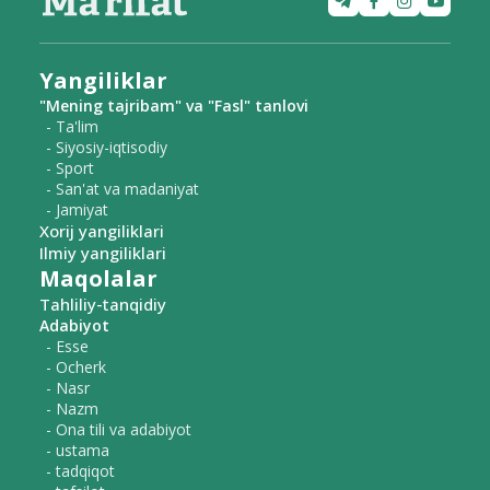
Yangiliklar
"Mening tajribam" va "Fasl" tanlovi
- Ta'lim
- Siyosiy-iqtisodiy
- Sport
- San'at va madaniyat
- Jamiyat
Xorij yangiliklari
Ilmiy yangiliklari
Maqolalar
Tahliliy-tanqidiy
Adabiyot
- Esse
- Ocherk
- Nasr
- Nazm
- Ona tili va adabiyot
- ustama
- tadqiqot