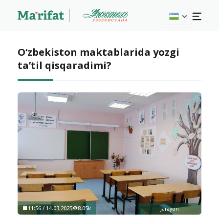
O‘zbekiston maktablarida yozgi
ta’til qisqaradimi?
11:56 / 14.03.2025
8.05k
Jarayon