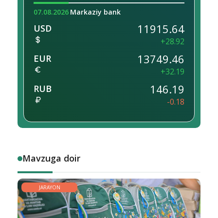
07.08.2026
Markaziy bank
11915.64
USD
+28.92
13749.46
EUR
+32.19
146.19
RUB
-0.18
Mavzuga doir
JARAYON