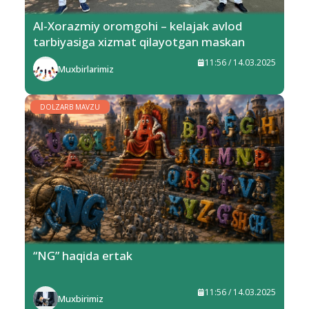
Al-Xorazmiy oromgohi – kelajak avlod
tarbiyasiga xizmat qilayotgan maskan
11:56 / 14.03.2025
Muxbirlarimiz
DOLZARB MAVZU
“NG” haqida ertak
11:56 / 14.03.2025
Muxbirimiz