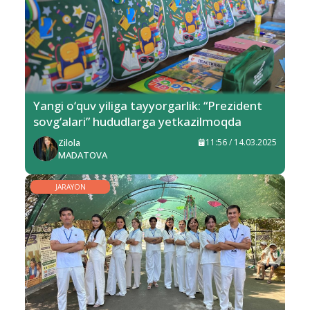
Yangi o‘quv yiliga tayyorgarlik: “Prezident
sovg‘alari” hududlarga yetkazilmoqda
Zilola
11:56 / 14.03.2025
MADATOVA
JARAYON