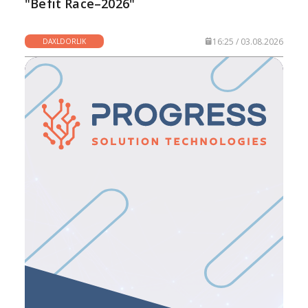
"Befit Race–2026"
16:25 / 03.08.2026
DAXLDORLIK