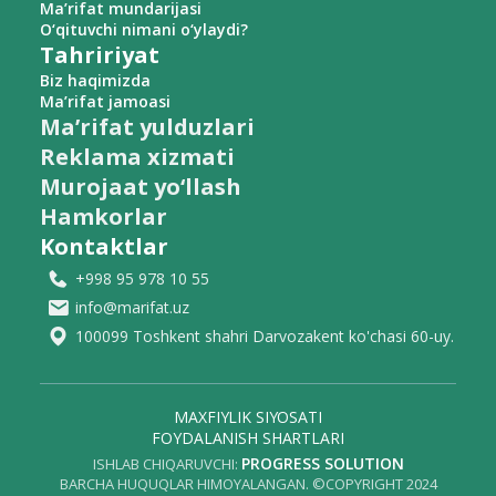
Ma’rifat mundarijasi
O‘qituvchi nimani o‘ylaydi?
Tahririyat
Biz haqimizda
Ma’rifat jamoasi
Ma’rifat yulduzlari
Reklama xizmati
Murojaat yo‘llash
Hamkorlar
Kontaktlar
+998 95 978 10 55
info@marifat.uz
100099 Toshkent shahri Darvozakent ko'chasi 60-uy.
MAXFIYLIK SIYOSATI
FOYDALANISH SHARTLARI
PROGRESS SOLUTION
ISHLAB CHIQARUVCHI:
BARCHA HUQUQLAR HIMOYALANGAN. ©COPYRIGHT 2024