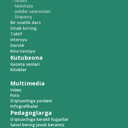
- tafsilot
- Mulohaza
- Jadidlar xazinasidan
- Shapaloq
Bir soatlik dars
Sinab ko‘ring
Taklif
Intervyu
Darslik
Kino tavsiya
Kutubxona
Gazeta sonlari
Kitoblar
Multimedia
Video
Foto
O‘qituvchiga yordam
Infografikalar
Pedagoglarga
O‘qituvchiga kerakli hujjatlar
Savol bering javob beramiz