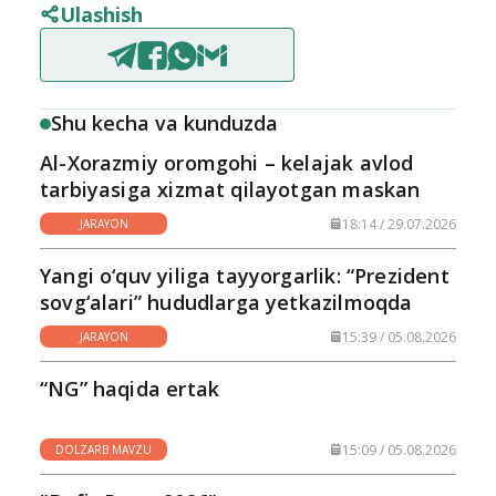
Ulashish
Shu kecha va kunduzda
Al-Xorazmiy oromgohi – kelajak avlod
tarbiyasiga xizmat qilayotgan maskan
18:14 / 29.07.2026
JARAYON
Yangi o‘quv yiliga tayyorgarlik: “Prezident
sovg‘alari” hududlarga yetkazilmoqda
15:39 / 05.08.2026
JARAYON
“NG” haqida ertak
15:09 / 05.08.2026
DOLZARB MAVZU