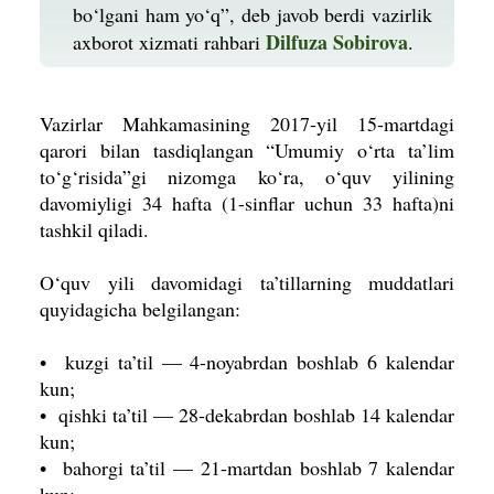
bo‘lgani ham yo‘q”, deb javob berdi vazirlik
Dilfuza Sobirova
axborot xizmati rahbari
.
Vazirlar Mahkamasining 2017-yil 15-martdagi
qarori bilan tasdiqlangan “Umumiy o‘rta ta’lim
to‘g‘risida”gi nizomga ko‘ra, o‘quv yilining
davomiyligi 34 hafta (1-sinflar uchun 33 hafta)ni
tashkil qiladi.
O‘quv yili davomidagi ta’tillarning muddatlari
quyidagicha belgilangan:
• kuzgi ta’til — 4-noyabrdan boshlab 6 kalendar
kun;
• qishki ta’til — 28-dekabrdan boshlab 14 kalendar
kun;
• bahorgi ta’til — 21-martdan boshlab 7 kalendar