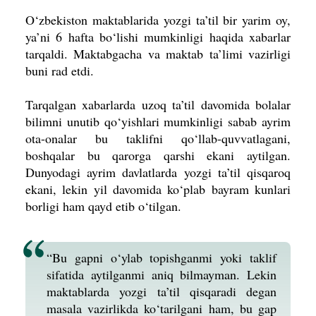
O‘zbekiston maktablarida yozgi ta’til bir yarim oy,
ya’ni 6 hafta bo‘lishi mumkinligi haqida xabarlar
tarqaldi. Maktabgacha va maktab ta’limi vazirligi
buni rad etdi.
Tarqalgan xabarlarda uzoq ta’til davomida bolalar
bilimni unutib qo‘yishlari mumkinligi sabab ayrim
ota-onalar bu taklifni qo‘llab-quvvatlagani,
boshqalar bu qarorga qarshi ekani aytilgan.
Dunyodagi ayrim davlatlarda yozgi ta’til qisqaroq
ekani, lekin yil davomida ko‘plab bayram kunlari
borligi ham qayd etib o‘tilgan.
“Bu gapni o‘ylab topishganmi yoki taklif
sifatida aytilganmi aniq bilmayman. Lekin
maktablarda yozgi ta’til qisqaradi degan
masala vazirlikda ko‘tarilgani ham, bu gap