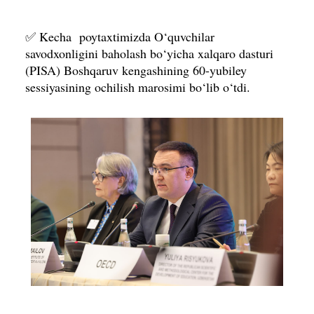
✅ Kecha poytaxtimizda O‘quvchilar
savodxonligini baholash bo‘yicha xalqaro dasturi
(PISA) Boshqaruv kengashining 60-yubiley
sessiyasining ochilish marosimi bo‘lib o‘tdi.