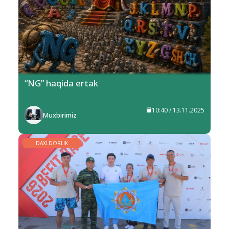
“NG” haqida ertak
10:40 / 13.11.2025
Muxbirimiz
DAXLDORLIK