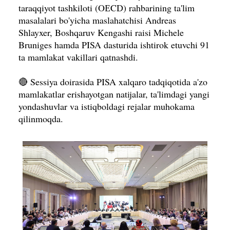
taraqqiyot tashkiloti (OЕCD) rahbarining ta'lim
masalalari bo'yicha maslahatchisi Andreas
Shlayxer, Boshqaruv Kengashi raisi Michele
Bruniges hamda PISA dasturida ishtirok etuvchi 91
ta mamlakat vakillari qatnashdi.
🔴 Sessiya doirasida PISA xalqaro tadqiqotida a'zo
mamlakatlar erishayotgan natijalar, ta'limdagi yangi
yondashuvlar va istiqboldagi rejalar muhokama
qilinmoqda.