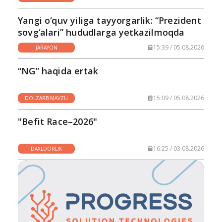
Yangi o‘quv yiliga tayyorgarlik: “Prezident
sovg‘alari” hududlarga yetkazilmoqda
15:39 / 05.08.2026
JARAYON
“NG” haqida ertak
15:09 / 05.08.2026
DOLZARB MAVZU
"Befit Race–2026"
16:25 / 03.08.2026
DAXLDORLIK