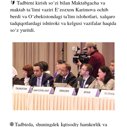
🔰 Tadbirni kirish so‘zi bilan Maktabgacha va
maktab ta‘limi vaziri E‘zozxon Karimova ochib
berdi va O‘zbekistondagi ta'lim islohotlari, xalqaro
tadqiqotlardagi ishtiroki va kelgusi vazifalar haqida
so‘z yuritdi.
🌐 Tadbirda, shuningdek Iqtisodiy hamkorlik va