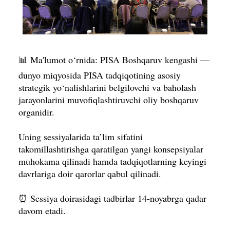
📊 Ma'lumot o‘rnida: PISA Boshqaruv kengashi —
dunyo miqyosida PISA tadqiqotining asosiy
strategik yo‘nalishlarini belgilovchi va baholash
jarayonlarini muvofiqlashtiruvchi oliy boshqaruv
organidir.
Uning sessiyalarida ta’lim sifatini
takomillashtirishga qaratilgan yangi konsepsiyalar
muhokama qilinadi hamda tadqiqotlarning keyingi
davrlariga doir qarorlar qabul qilinadi.
⏰ Sessiya doirasidagi tadbirlar 14-noyabrga qadar
davom etadi.