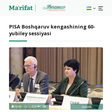
PISA Boshqaruv kengashining 60-
yubiley sessiyasi
10:40 / 13.11.2025
1.58k
Jarayon