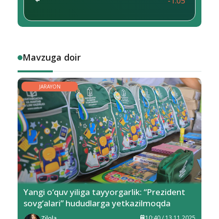
-1.05
Mavzuga doir
JARAYON
Yangi o‘quv yiliga tayyorgarlik: “Prezident
sovg‘alari” hududlarga yetkazilmoqda
Zilola
10:40 / 13.11.2025