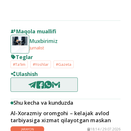
Maqola muallifi
Muxbirimiz
Jurnalist
Teglar
#Ta'lim
#Yoshlar
#Gazeta
Ulashish
Shu kecha va kunduzda
Al-Xorazmiy oromgohi – kelajak avlod
tarbiyasiga xizmat qilayotgan maskan
18:14 / 29.07.2026
JARAYON