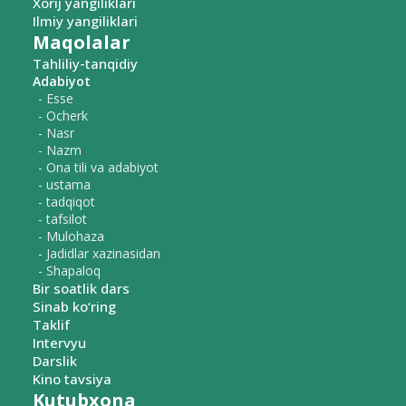
Xorij yangiliklari
Ilmiy yangiliklari
Maqolalar
Tahliliy-tanqidiy
Adabiyot
- Esse
- Ocherk
- Nasr
- Nazm
- Ona tili va adabiyot
- ustama
- tadqiqot
- tafsilot
- Mulohaza
- Jadidlar xazinasidan
- Shapaloq
Bir soatlik dars
Sinab ko‘ring
Taklif
Intervyu
Darslik
Kino tavsiya
Kutubxona