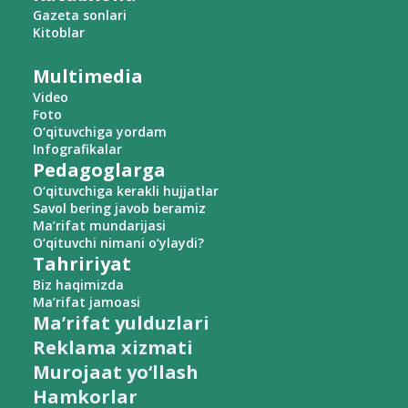
Gazeta sonlari
Kitoblar
Multimedia
Video
Foto
O‘qituvchiga yordam
Infografikalar
Pedagoglarga
O‘qituvchiga kerakli hujjatlar
Savol bering javob beramiz
Ma’rifat mundarijasi
O‘qituvchi nimani o‘ylaydi?
Tahririyat
Biz haqimizda
Ma’rifat jamoasi
Ma’rifat yulduzlari
Reklama xizmati
Murojaat yo‘llash
Hamkorlar