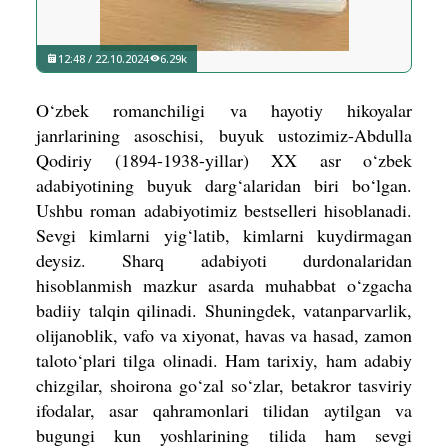
12:48 / 22.10.2024
6.29k
O‘zbek romanchiligi va hayotiy hikoyalar
janrlarining asoschisi, buyuk ustozimiz-Abdulla
Qodiriy (1894-1938-yillar) XX asr o‘zbek
adabiyotining buyuk darg‘alaridan biri bo‘lgan.
Ushbu roman adabiyotimiz bestselleri hisoblanadi.
Sevgi kimlarni yig‘latib, kimlarni kuydirmagan
deysiz. Sharq adabiyoti durdonalaridan
hisoblanmish mazkur asarda muhabbat o‘zgacha
badiiy talqin qilinadi. Shuningdek, vatanparvarlik,
olijanoblik, vafo va xiyonat, havas va hasad, zamon
taloto‘plari tilga olinadi. Ham tarixiy, ham adabiy
chizgilar, shoirona go‘zal so‘zlar, betakror tasviriy
ifodalar, asar qahramonlari tilidan aytilgan va
bugungi kun yoshlarining tilida ham sevgi