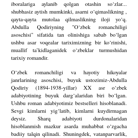
iboralariga aylanib qolgan otashin so‘zlar...
shubhasiz aytish mumkinki, asarni o‘qimaslikning ,
qayta-qayta mutolaa qilmaslikning iloji yo‘q.
Abdulla Qodiriyning "O‘zbek romanchiligi
asoschisi" sifatida tan olinishiga sabab bo‘lgan
ushbu asar voqealar tariximizning bir ko‘rinishi,
muallif ta’kidlaganidek o‘zbeklar turmushidan
tarixiy romandir.
O‘zbek romanchiligi va hayotiy hikoyalar
janrlarining asoschisi, buyuk ustozimiz-Abdulla
Qodiriy (1894-1938-yillar) XX asr o‘zbek
adabiyotining buyuk darg‘alaridan biri bo‘lgan.
Ushbu roman adabiyotimiz bestselleri hisoblanadi.
Sevgi kimlarni yig‘latib, kimlarni kuydirmagan
deysiz. Sharq adabiyoti durdonalaridan
hisoblanmish mazkur asarda muhabbat o‘zgacha
badiiy talqin qilinadi. Shuningdek, vatanparvarlik,