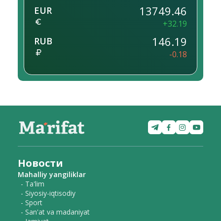
13749.46
EUR
+32.19
146.19
RUB
-0.18
Новости
Mahalliy yangiliklar
- Ta'lim
- Siyosiy-iqtisodiy
- Sport
- San'at va madaniyat