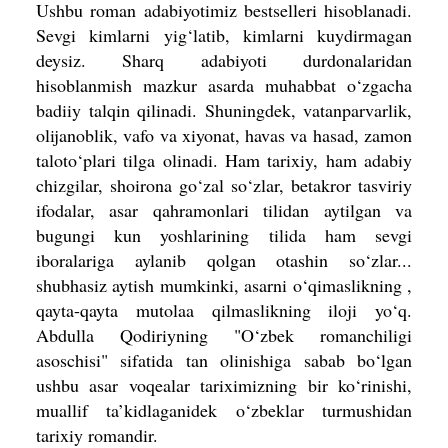
Ushbu roman adabiyotimiz bestselleri hisoblanadi.
Sevgi kimlarni yig‘latib, kimlarni kuydirmagan
deysiz. Sharq adabiyoti durdonalaridan
hisoblanmish mazkur asarda muhabbat o‘zgacha
badiiy talqin qilinadi. Shuningdek, vatanparvarlik,
olijanoblik, vafo va xiyonat, havas va hasad, zamon
taloto‘plari tilga olinadi. Ham tarixiy, ham adabiy
chizgilar, shoirona go‘zal so‘zlar, betakror tasviriy
ifodalar, asar qahramonlari tilidan aytilgan va
bugungi kun yoshlarining tilida ham sevgi
iboralariga aylanib qolgan otashin so‘zlar...
shubhasiz aytish mumkinki, asarni o‘qimaslikning ,
qayta-qayta mutolaa qilmaslikning iloji yo‘q.
Abdulla Qodiriyning "O‘zbek romanchiligi
asoschisi" sifatida tan olinishiga sabab bo‘lgan
ushbu asar voqealar tariximizning bir ko‘rinishi,
muallif ta’kidlaganidek o‘zbeklar turmushidan
tarixiy romandir.