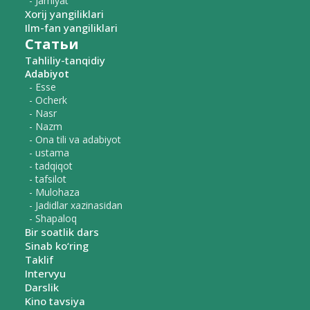
- Jamiyat
Xorij yangiliklari
Ilm-fan yangiliklari
Статьи
Tahliliy-tanqidiy
Adabiyot
- Esse
- Ocherk
- Nasr
- Nazm
- Ona tili va adabiyot
- ustama
- tadqiqot
- tafsilot
- Mulohaza
- Jadidlar xazinasidan
- Shapaloq
Bir soatlik dars
Sinab ko‘ring
Taklif
Intervyu
Darslik
Kino tavsiya