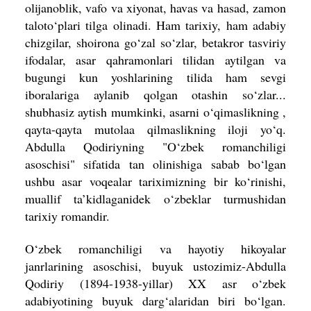
olijanoblik, vafo va xiyonat, havas va hasad, zamon
taloto‘plari tilga olinadi. Ham tarixiy, ham adabiy
chizgilar, shoirona go‘zal so‘zlar, betakror tasviriy
ifodalar, asar qahramonlari tilidan aytilgan va
bugungi kun yoshlarining tilida ham sevgi
iboralariga aylanib qolgan otashin so‘zlar...
shubhasiz aytish mumkinki, asarni o‘qimaslikning ,
qayta-qayta mutolaa qilmaslikning iloji yo‘q.
Abdulla Qodiriyning "O‘zbek romanchiligi
asoschisi" sifatida tan olinishiga sabab bo‘lgan
ushbu asar voqealar tariximizning bir ko‘rinishi,
muallif ta’kidlaganidek o‘zbeklar turmushidan
tarixiy romandir.
O‘zbek romanchiligi va hayotiy hikoyalar
janrlarining asoschisi, buyuk ustozimiz-Abdulla
Qodiriy (1894-1938-yillar) XX asr o‘zbek
adabiyotining buyuk darg‘alaridan biri bo‘lgan.