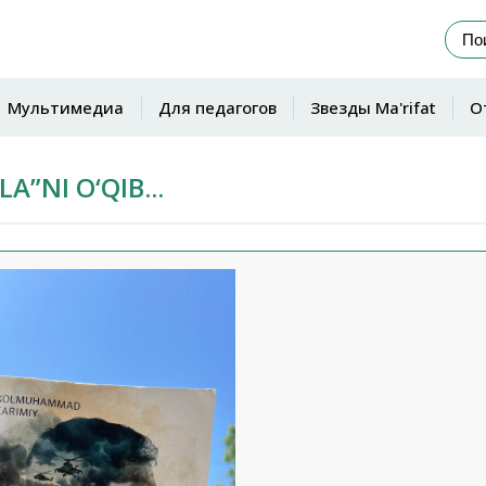
Мультимедиа
Для педагогов
Звезды Ma'rifat
О
A”NI O‘QIB...