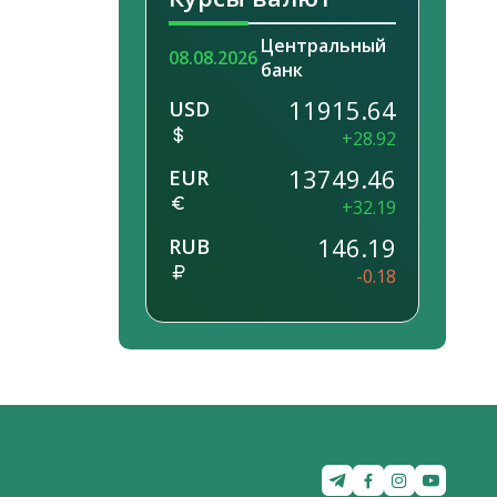
Центральный
08.08.2026
банк
11915.64
USD
+28.92
13749.46
EUR
+32.19
146.19
RUB
-0.18