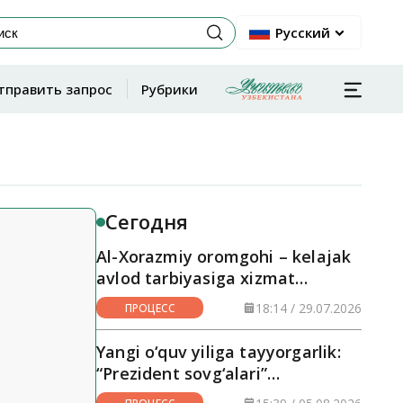
Русский
тправить запрос
Рубрики
Сегодня
Al-Xorazmiy oromgohi – kelajak
avlod tarbiyasiga xizmat
qilayotgan maskan
18:14 / 29.07.2026
ПРОЦЕСС
Yangi o‘quv yiliga tayyorgarlik:
“Prezident sovg‘alari”
hududlarga yetkazilmoqda