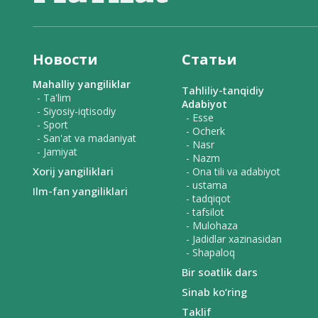
Новости
Статьи
Mahalliy yangiliklar
Tahliliy-tanqidiy
- Ta'lim
Adabiyot
- Siyosiy-iqtisodiy
- Esse
- Sport
- Ocherk
- San'at va madaniyat
- Nasr
- Jamiyat
- Nazm
Xorij yangiliklari
- Ona tili va adabiyot
- ustama
Ilm-fan yangiliklari
- tadqiqot
- tafsilot
- Mulohaza
- Jadidlar xazinasidan
- Shapaloq
Bir soatlik dars
Sinab ko‘ring
Taklif