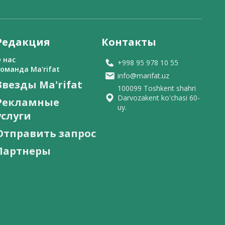
Редакция
Контакты
 нас
+998 95 978 10 55
оманда Ma'rifat
info@marifat.uz
Звезды Ma'rifat
100099 Toshkent shahri
Darvozakent ko'chasi 60-
Рекламные
uy.
услуги
Отправить запрос
Партнеры