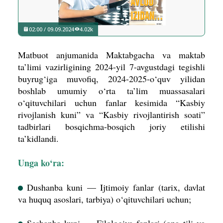
02:00 / 09.09.2024
4.02k
Matbuot anjumanida Maktabgacha va maktab
ta’limi vazirligining 2024-yil 7-avgustdagi tegishli
buyrug‘iga muvofiq, 2024-2025-o‘quv yilidan
boshlab umumiy o‘rta ta’lim muassasalari
o‘qituvchilari uchun fanlar kesimida “Kasbiy
rivojlanish kuni” va “Kasbiy rivojlantirish soati”
tadbirlari bosqichma-bosqich joriy etilishi
ta’kidlandi.
Unga ko‘ra:
Dushanba kuni — Ijtimoiy fanlar (tarix, davlat
va huquq asoslari, tarbiya) o‘qituvchilari uchun;