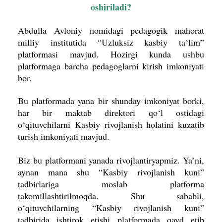
oshiriladi?
Abdulla Avloniy nomidagi pedagogik mahorat
milliy institutida “Uzluksiz kasbiy ta‘lim”
platformasi mavjud. Hozirgi kunda ushbu
platformaga barcha pedagoglarni kirish imkoniyati
bor.
Bu platformada yana bir shunday imkoniyat borki,
har bir maktab direktori qo‘l ostidagi
o‘qituvchilarni Kasbiy rivojlanish holatini kuzatib
turish imkoniyati mavjud.
Biz bu platformani yanada rivojlantiryapmiz. Ya’ni,
aynan mana shu “Kasbiy rivojlanish kuni”
tadbirlariga moslab platforma
takomillashtirilmoqda. Shu sababli,
o‘qituvchilarning “Kasbiy rivojlanish kuni”
tadbirida ishtirok etishi platformada qayd etib