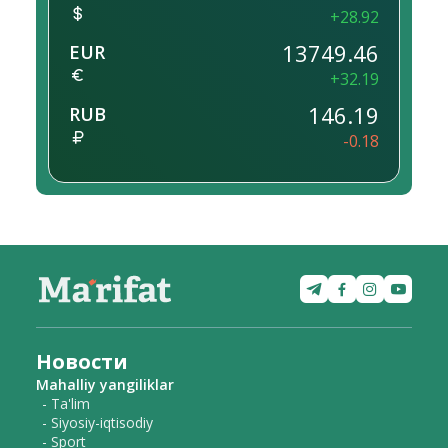
+28.92
13749.46
EUR
+32.19
146.19
RUB
-0.18
Новости
Mahalliy yangiliklar
- Ta'lim
- Siyosiy-iqtisodiy
- Sport