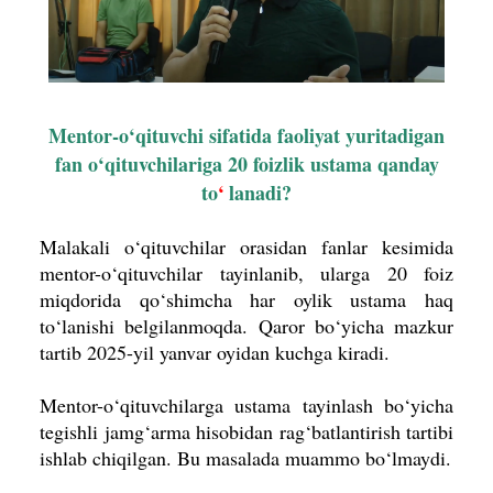
Mentor-o‘qituvchi sifatida faoliyat yuritadigan
fan o‘qituvchilariga 20 foizlik ustama qanday
to
‘
lanadi?
Malakali o‘qituvchilar orasidan fanlar kesimida
mentor-o‘qituvchilar tayinlanib, ularga 20 foiz
miqdorida qo‘shimcha har oylik ustama haq
to‘lanishi belgilanmoqda.
Qaror bo‘yicha mazkur
tartib 2025-yil yanvar oyidan kuchga kiradi.
Mentor-o‘qituvchilarga ustama tayinlash bo‘yicha
tegishli jamg‘arma hisobidan rag‘batlantirish tartibi
ishlab chiqilgan. Bu masalada muammo bo‘lmaydi.