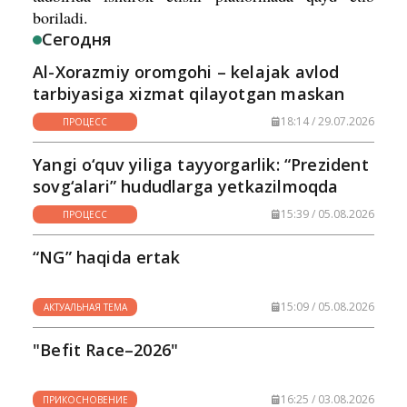
boriladi.
Сегодня
Al-Xorazmiy oromgohi – kelajak avlod
tarbiyasiga xizmat qilayotgan maskan
18:14 / 29.07.2026
ПРОЦЕСС
Yangi o‘quv yiliga tayyorgarlik: “Prezident
sovg‘alari” hududlarga yetkazilmoqda
15:39 / 05.08.2026
ПРОЦЕСС
“NG” haqida ertak
15:09 / 05.08.2026
АКТУАЛЬНАЯ ТЕМА
"Befit Race–2026"
16:25 / 03.08.2026
ПРИКОСНОВЕНИЕ