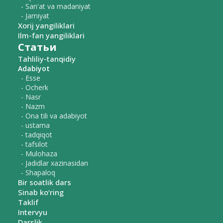
- San'at va madaniyat
- Jamiyat
Xorij yangiliklari
Ilm-fan yangiliklari
Статьи
Tahliliy-tanqidiy
Adabiyot
- Esse
- Ocherk
- Nasr
- Nazm
- Ona tili va adabiyot
- ustama
- tadqiqot
- tafsilot
- Mulohaza
- Jadidlar xazinasidan
- Shapaloq
Bir soatlik dars
Sinab ko‘ring
Taklif
Intervyu
Darslik