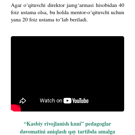
Agar o‘qituvchi direktor jamg‘armasi hisobidan 40
foiz ustama olsa, bu holda mentor-o‘qituvchi uchun
yana 20 foiz ustama to‘lab beriladi.
“Kasbiy rivojlanish kuni” pedagoglar
davomatini aniqlash qay tartibda amalga