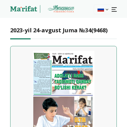
2023-yil 24-avgust Juma №34(9468)