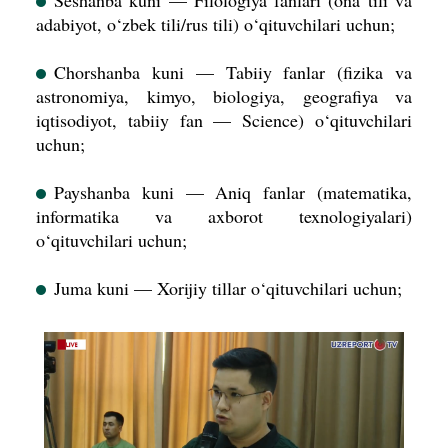
Seshanba kuni — Filologiya fanlari (ona tili va
adabiyot, o‘zbek tili/rus tili) o‘qituvchilari uchun;
Chorshanba kuni — Tabiiy fanlar (fizika va
astronomiya, kimyo, biologiya, geografiya va
iqtisodiyot, tabiiy fan — Science) o‘qituvchilari
uchun;
Payshanba kuni — Aniq fanlar (matematika,
informatika va axborot texnologiyalari)
o‘qituvchilari uchun;
Juma kuni — Xorijiy tillar o‘qituvchilari uchun;