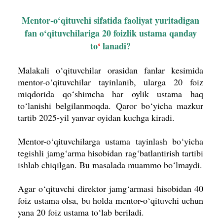
Mentor-o‘qituvchi sifatida faoliyat yuritadigan
fan o‘qituvchilariga 20 foizlik ustama qanday
to
‘
lanadi?
Malakali o‘qituvchilar orasidan fanlar kesimida
mentor-o‘qituvchilar tayinlanib, ularga 20 foiz
miqdorida qo‘shimcha har oylik ustama haq
to‘lanishi belgilanmoqda.
Qaror bo‘yicha mazkur
tartib 2025-yil yanvar oyidan kuchga kiradi.
Mentor-o‘qituvchilarga ustama tayinlash bo‘yicha
tegishli jamg‘arma hisobidan rag‘batlantirish tartibi
ishlab chiqilgan. Bu masalada muammo bo‘lmaydi.
Agar o‘qituvchi direktor jamg‘armasi hisobidan 40
foiz ustama olsa, bu holda mentor-o‘qituvchi uchun
yana 20 foiz ustama to‘lab beriladi.