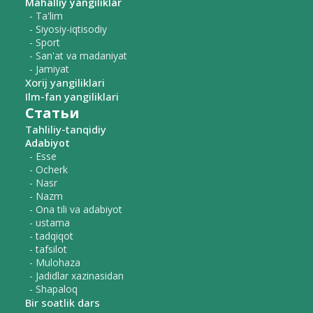
Mahalliy yangiliklar
- Ta'lim
- Siyosiy-iqtisodiy
- Sport
- San'at va madaniyat
- Jamiyat
Xorij yangiliklari
Ilm-fan yangiliklari
Статьи
Tahliliy-tanqidiy
Adabiyot
- Esse
- Ocherk
- Nasr
- Nazm
- Ona tili va adabiyot
- ustama
- tadqiqot
- tafsilot
- Mulohaza
- Jadidlar xazinasidan
- Shapaloq
Bir soatlik dars