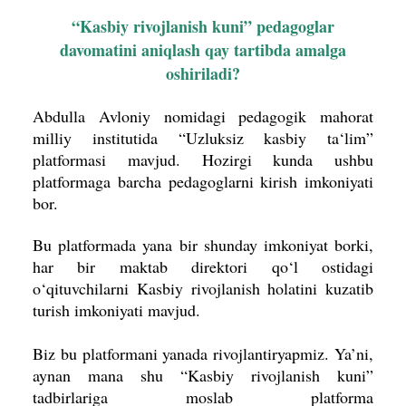
“Kasbiy rivojlanish kuni” pedagoglar
davomatini aniqlash qay tartibda amalga
oshiriladi?
Abdulla Avloniy nomidagi pedagogik mahorat
milliy institutida “Uzluksiz kasbiy ta‘lim”
platformasi mavjud. Hozirgi kunda ushbu
platformaga barcha pedagoglarni kirish imkoniyati
bor.
Bu platformada yana bir shunday imkoniyat borki,
har bir maktab direktori qo‘l ostidagi
o‘qituvchilarni Kasbiy rivojlanish holatini kuzatib
turish imkoniyati mavjud.
Biz bu platformani yanada rivojlantiryapmiz. Ya’ni,
aynan mana shu “Kasbiy rivojlanish kuni”
tadbirlariga moslab platforma