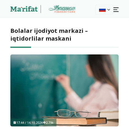
Bolalar ijodiyot markazi –
iqtidorlilar maskani
17:44 / 14.10.2024
2.79k