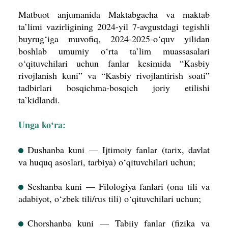
Matbuot anjumanida Maktabgacha va maktab
ta’limi vazirligining 2024-yil 7-avgustdagi tegishli
buyrug‘iga muvofiq, 2024-2025-o‘quv yilidan
boshlab umumiy o‘rta ta’lim muassasalari
o‘qituvchilari uchun fanlar kesimida “Kasbiy
rivojlanish kuni” va “Kasbiy rivojlantirish soati”
tadbirlari bosqichma-bosqich joriy etilishi
ta’kidlandi.
Unga ko‘ra:
Dushanba kuni — Ijtimoiy fanlar (tarix, davlat
va huquq asoslari, tarbiya) o‘qituvchilari uchun;
Seshanba kuni — Filologiya fanlari (ona tili va
adabiyot, o‘zbek tili/rus tili) o‘qituvchilari uchun;
Chorshanba kuni — Tabiiy fanlar (fizika va