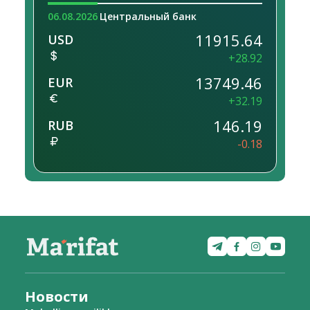
06.08.2026
Центральный банк
11915.64
USD
+28.92
13749.46
EUR
+32.19
146.19
RUB
-0.18
Новости