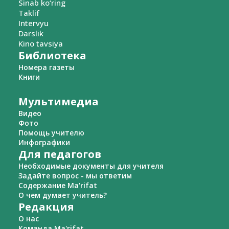
Sinab ko‘ring
Taklif
Intervyu
Darslik
Kino tavsiya
Библиотека
Номера газеты
Книги
Мультимедиа
Видео
Фото
Помощь учителю
Инфографики
Для педагогов
Необходимые документы для учителя
Задайте вопрос - мы ответим
Содержание Ma'rifat
О чем думает учитель?
Редакция
О нас
Команда Ma'rifat