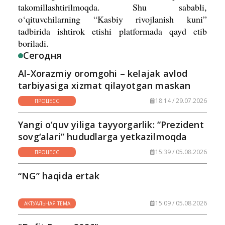
takomillashtirilmoqda. Shu sababli,
o‘qituvchilarning “Kasbiy rivojlanish kuni”
tadbirida ishtirok etishi platformada qayd etib
boriladi.
Сегодня
Al-Xorazmiy oromgohi – kelajak avlod
tarbiyasiga xizmat qilayotgan maskan
18:14 / 29.07.2026
ПРОЦЕСС
Yangi o‘quv yiliga tayyorgarlik: “Prezident
sovg‘alari” hududlarga yetkazilmoqda
15:39 / 05.08.2026
ПРОЦЕСС
“NG” haqida ertak
15:09 / 05.08.2026
АКТУАЛЬНАЯ ТЕМА