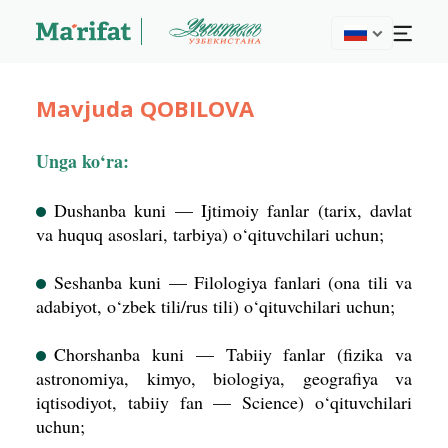
Mavjuda QOBILOVA
Unga ko‘ra:
Dushanba kuni — Ijtimoiy fanlar (tarix, davlat
va huquq asoslari, tarbiya) o‘qituvchilari uchun;
Seshanba kuni — Filologiya fanlari (ona tili va
adabiyot, o‘zbek tili/rus tili) o‘qituvchilari uchun;
Chorshanba kuni — Tabiiy fanlar (fizika va
astronomiya, kimyo, biologiya, geografiya va
iqtisodiyot, tabiiy fan — Science) o‘qituvchilari
uchun;