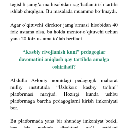
tegishli jamg‘arma hisobidan rag‘batlantirish tartibi
ishlab chiqilgan. Bu masalada muammo bo‘lmaydi.
Agar o‘qituvchi direktor jamg‘armasi hisobidan 40
foiz ustama olsa, bu holda mentor-o‘qituvchi uchun
yana 20 foiz ustama to‘lab beriladi.
“Kasbiy rivojlanish kuni” pedagoglar
davomatini aniqlash qay tartibda amalga
oshiriladi?
Abdulla Avloniy nomidagi pedagogik mahorat
milliy institutida “Uzluksiz kasbiy ta‘lim”
platformasi mavjud. Hozirgi kunda ushbu
platformaga barcha pedagoglarni kirish imkoniyati
bor.
Bu platformada yana bir shunday imkoniyat borki,
har bir maktab direktori qo‘l ostidagi