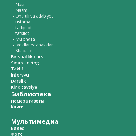
- Nasr
- Nazm
- Ona tili va adabiyot
- ustama
- tadqiqot
- tafsilot
- Mulohaza
- Jadidlar xazinasidan
- Shapaloq
Bir soatlik dars
Sinab ko‘ring
Taklif
Intervyu
Darslik
Kino tavsiya
Библиотека
Номера газеты
Книги
Мультимедиа
Видео
Фото