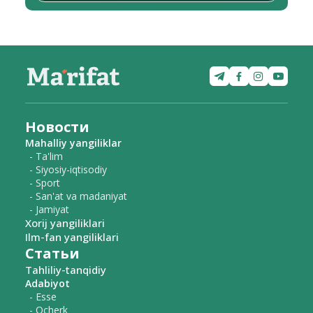
Новости
Mahalliy yangiliklar
- Ta'lim
- Siyosiy-iqtisodiy
- Sport
- San'at va madaniyat
- Jamiyat
Xorij yangiliklari
Ilm-fan yangiliklari
Статьи
Tahliliy-tanqidiy
Adabiyot
- Esse
- Ocherk