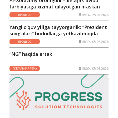
Al-Xorazmiy oromgohi – kelajak avlod
tarbiyasiga xizmat qilayotgan maskan
18:14 / 29.07.2026
ПРОЦЕСС
Yangi o‘quv yiliga tayyorgarlik: “Prezident
sovg‘alari” hududlarga yetkazilmoqda
15:39 / 05.08.2026
ПРОЦЕСС
“NG” haqida ertak
15:09 / 05.08.2026
АКТУАЛЬНАЯ ТЕМА