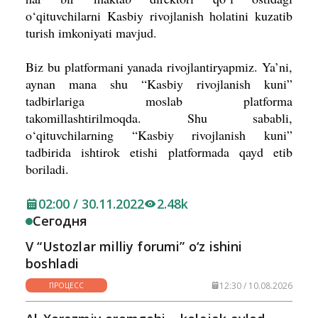
o‘qituvchilarni Kasbiy rivojlanish holatini kuzatib
turish imkoniyati mavjud.
Biz bu platformani yanada rivojlantiryapmiz. Ya’ni,
aynan mana shu “Kasbiy rivojlanish kuni”
tadbirlariga moslab platforma
takomillashtirilmoqda. Shu sababli,
o‘qituvchilarning “Kasbiy rivojlanish kuni”
tadbirida ishtirok etishi platformada qayd etib
boriladi.
02:00 / 30.11.2022
2.48k
Сегодня
V “Ustozlar milliy forumi” o‘z ishini
boshladi
12:30 / 10.08.2026
ПРОЦЕСС