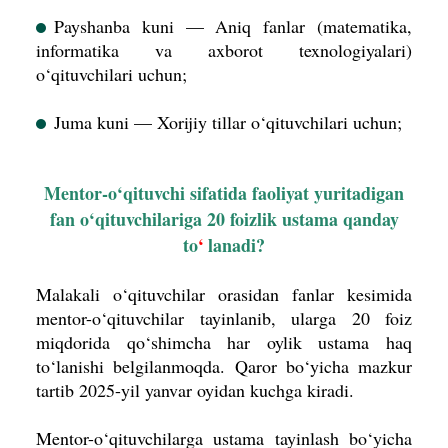
Payshanba kuni — Aniq fanlar (matematika,
informatika va axborot texnologiyalari)
o‘qituvchilari uchun;
Juma kuni — Xorijiy tillar o‘qituvchilari uchun;
Mentor-o‘qituvchi sifatida faoliyat yuritadigan
fan o‘qituvchilariga 20 foizlik ustama qanday
to
‘
lanadi?
Malakali o‘qituvchilar orasidan fanlar kesimida
mentor-o‘qituvchilar tayinlanib, ularga 20 foiz
miqdorida qo‘shimcha har oylik ustama haq
to‘lanishi belgilanmoqda.
Qaror bo‘yicha mazkur
tartib 2025-yil yanvar oyidan kuchga kiradi.
Mentor-o‘qituvchilarga ustama tayinlash bo‘yicha