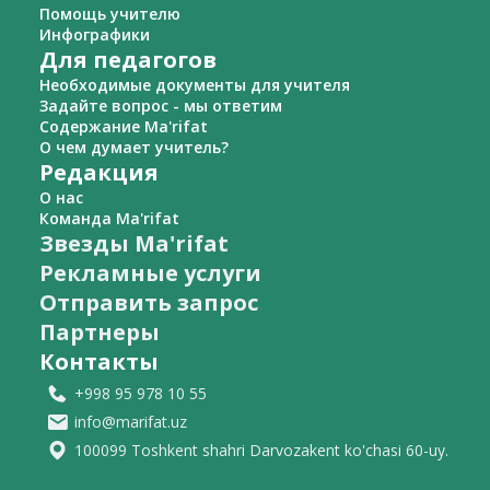
Помощь учителю
Инфографики
Для педагогов
Необходимые документы для учителя
Задайте вопрос - мы ответим
Содержание Ma'rifat
О чем думает учитель?
Редакция
О нас
Команда Ma'rifat
Звезды Ma'rifat
Рекламные услуги
Отправить запрос
Партнеры
Контакты
+998 95 978 10 55
info@marifat.uz
100099 Toshkent shahri Darvozakent ko'chasi 60-uy.