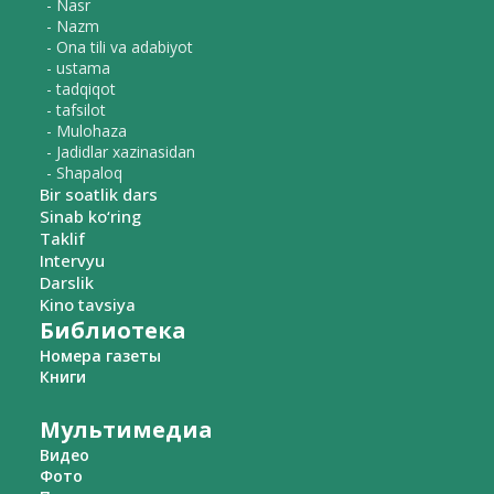
- Nasr
- Nazm
- Ona tili va adabiyot
- ustama
- tadqiqot
- tafsilot
- Mulohaza
- Jadidlar xazinasidan
- Shapaloq
Bir soatlik dars
Sinab ko‘ring
Taklif
Intervyu
Darslik
Kino tavsiya
Библиотека
Номера газеты
Книги
Мультимедиа
Видео
Фото