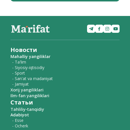
Новости
Mahalliy yangiliklar
- Ta'lim
- Siyosiy-iqtisodiy
- Sport
- San'at va madaniyat
- Jamiyat
Xorij yangiliklari
Ilm-fan yangiliklari
Статьи
Tahliliy-tanqidiy
Adabiyot
- Esse
- Ocherk