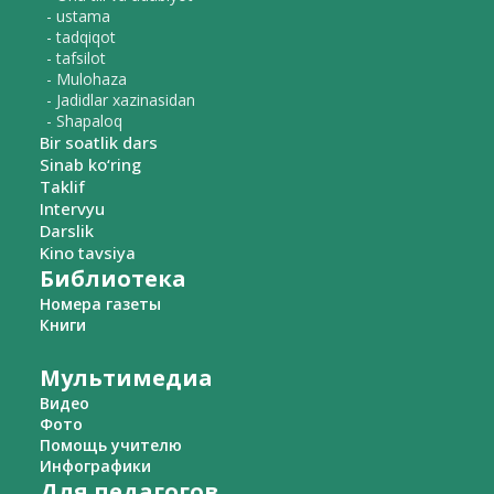
- ustama
- tadqiqot
- tafsilot
- Mulohaza
- Jadidlar xazinasidan
- Shapaloq
Bir soatlik dars
Sinab ko‘ring
Taklif
Intervyu
Darslik
Kino tavsiya
Библиотека
Номера газеты
Книги
Мультимедиа
Видео
Фото
Помощь учителю
Инфографики
Для педагогов