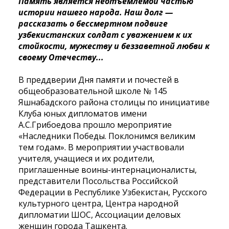
Память является неотъемлемой частью
истории нашего народа. Наш долг —
рассказать о бессмертном подвиге
узбекистанских солдат с уважением к их
стойкости, мужеству и беззаветной любви к
своему Отечеству...
В преддверии Дня памяти и почестей в
общеобразовательной школе № 145
Яшнабадского района столицы по инициативе
Клуба юных дипломатов имени
А.С.Грибоедова прошло мероприятие
«Наследники Победы. Поклонимся великим
тем годам». В мероприятии участвовали
учителя, учащиеся и их родители,
приглашенные воины-интернационалисты,
представители Посольства Российской
Федерации в Республике Узбекистан, Русского
культурного центра, Центра народной
дипломатии ШОС, Ассоциации деловых
женщин города Ташкента.