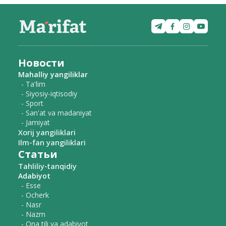
Новости
Mahalliy yangiliklar
- Ta'lim
- Siyosiy-iqtisodiy
- Sport
- San'at va madaniyat
- Jamiyat
Xorij yangiliklari
Ilm-fan yangiliklari
Статьи
Tahliliy-tanqidiy
Adabiyot
- Esse
- Ocherk
- Nasr
- Nazm
- Ona tili va adabiyot