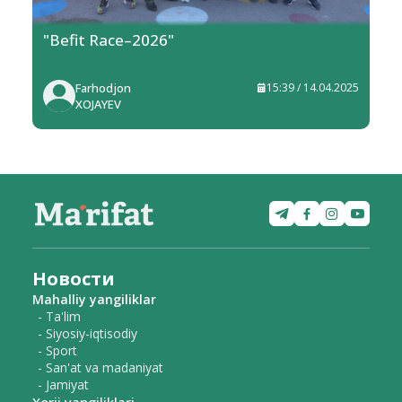
"Befit Race–2026"
Farhodjon
15:39 / 14.04.2025
XOJAYEV
Новости
Mahalliy yangiliklar
- Ta'lim
- Siyosiy-iqtisodiy
- Sport
- San'at va madaniyat
- Jamiyat