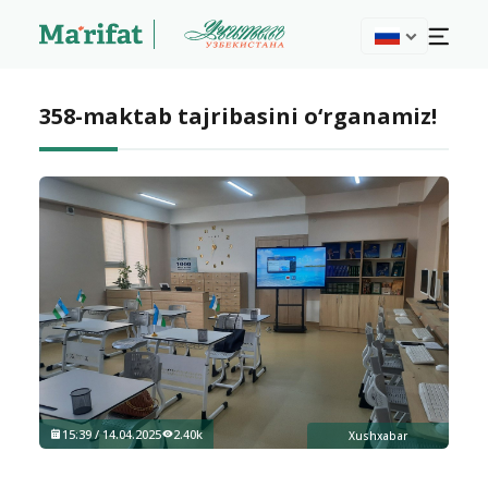
358-maktab tajribasini o‘rganamiz!
15:39 / 14.04.2025
2.40k
Xushxabar