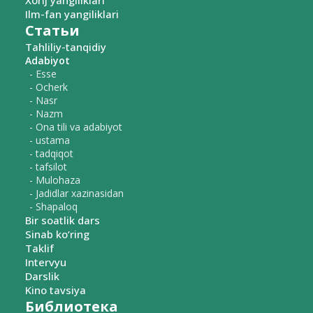
Xorij yangiliklari
Ilm-fan yangiliklari
Статьи
Tahliliy-tanqidiy
Adabiyot
- Esse
- Ocherk
- Nasr
- Nazm
- Ona tili va adabiyot
- ustama
- tadqiqot
- tafsilot
- Mulohaza
- Jadidlar xazinasidan
- Shapaloq
Bir soatlik dars
Sinab ko‘ring
Taklif
Intervyu
Darslik
Kino tavsiya
Библиотека