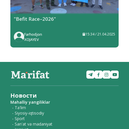
"Befit Race–2026"
Farhodjon
15:34 / 21.04.2025
XOJAYEV
Новости
Mahalliy yangiliklar
- Ta'lim
- Siyosiy-iqtisodiy
- Sport
- San'at va madaniyat