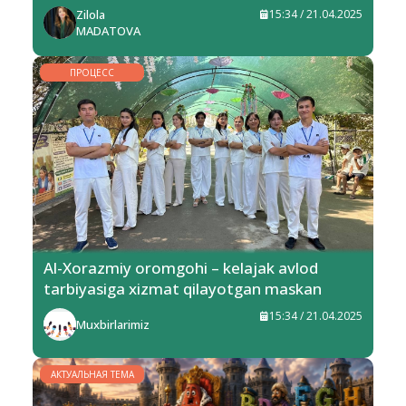
Zilola
15:34 / 21.04.2025
MADATOVA
ПРОЦЕСС
Al-Xorazmiy oromgohi – kelajak avlod
tarbiyasiga xizmat qilayotgan maskan
15:34 / 21.04.2025
Muxbirlarimiz
АКТУАЛЬНАЯ ТЕМА