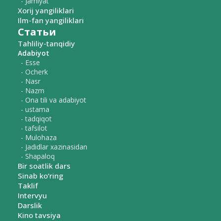
- Jamiyat
Xorij yangiliklari
Ilm-fan yangiliklari
Статьи
Tahliliy-tanqidiy
Adabiyot
- Esse
- Ocherk
- Nasr
- Nazm
- Ona tili va adabiyot
- ustama
- tadqiqot
- tafsilot
- Mulohaza
- Jadidlar xazinasidan
- Shapaloq
Bir soatlik dars
Sinab ko‘ring
Taklif
Intervyu
Darslik
Kino tavsiya