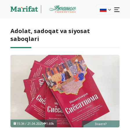
Adolat, sadoqat va siyosat
saboqlari
15:34 / 21.04.2025
1.69k
Знаете?