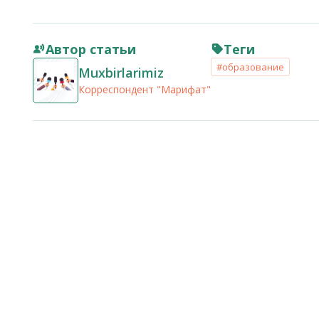
Автор статьи
Теги
#образование
Muxbirlarimiz
Корреспондент "Марифат"