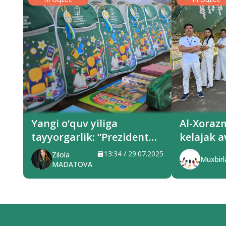
Yangi o‘quv yiliga
Al-Xoraz
tayyorgarlik: “Prezident
kelajak a
sovg‘alari” hududlarga
xizmat q
13:34 / 29.07.2025
Zilola
Muxbirl
yetkazilmoqda
MADATOVA