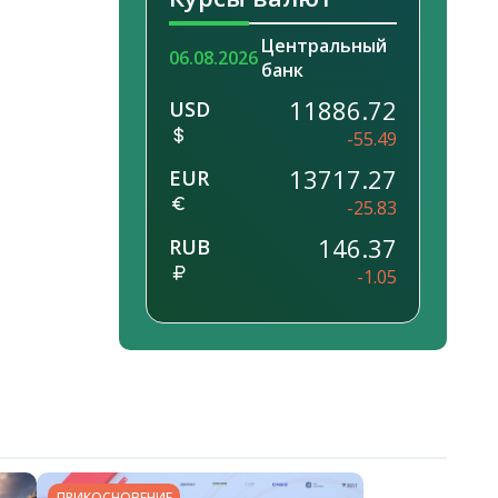
Центральный
06.08.2026
банк
11886.72
USD
-55.49
13717.27
EUR
-25.83
146.37
RUB
-1.05
ПРИКОСНОВЕНИЕ