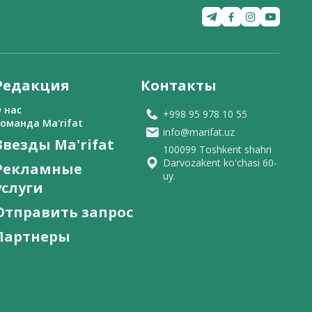
Редакция
Контакты
 нас
+998 95 978 10 55
оманда Ma'rifat
info@marifat.uz
Звезды Ma'rifat
100099 Toshkent shahri
Darvozakent ko'chasi 60-
Рекламные
uy.
услуги
Отправить запрос
Партнеры