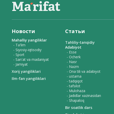
Новости
Статьи
Mahalliy yangiliklar
Tahliliy-tanqidiy
- Ta'lim
Adabiyot
- Siyosiy-iqtisodiy
- Esse
- Sport
- Ocherk
- San'at va madaniyat
- Nasr
- Jamiyat
- Nazm
Xorij yangiliklari
- Ona tili va adabiyot
- ustama
Ilm-fan yangiliklari
- tadqiqot
- tafsilot
- Mulohaza
- Jadidlar xazinasidan
- Shapaloq
Bir soatlik dars