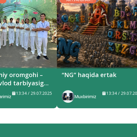
ТЕМА
miy oromgohi –
“NG” haqida ertak
vlod tarbiyasiga
ilayotgan maskan
13:34 / 29.07.2025
13:34 / 29.07.2
arimiz
Muxbirimiz