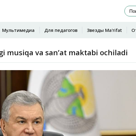
Мультимедиа
Для педагогов
Звезды Ma'rifat
О
gi musiqa va sanʼat maktabi ochiladi