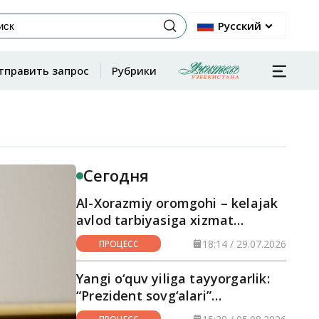
Русский
тправить запрос
Рубрики
Сегодня
Al-Xorazmiy oromgohi – kelajak
avlod tarbiyasiga xizmat
qilayotgan maskan
18:14 / 29.07.2026
ПРОЦЕСС
Yangi o‘quv yiliga tayyorgarlik:
“Prezident sovg‘alari”
hududlarga yetkazilmoqda