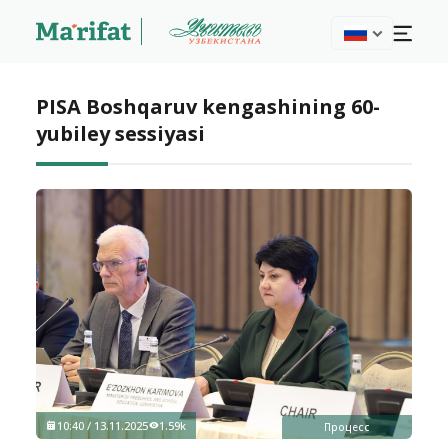
PISA Boshqaruv kengashining 60-
yubiley sessiyasi
10:40 / 13.11.2025
1.59k
Процесс