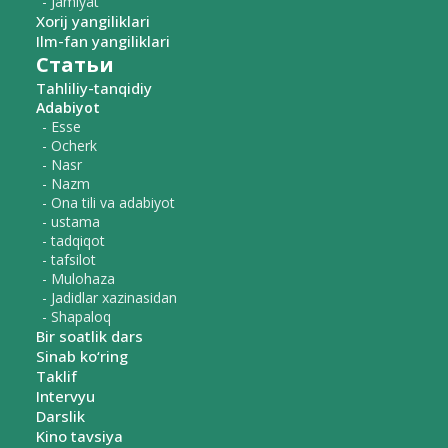
- Jamiyat
Xorij yangiliklari
Ilm-fan yangiliklari
Статьи
Tahliliy-tanqidiy
Adabiyot
- Esse
- Ocherk
- Nasr
- Nazm
- Ona tili va adabiyot
- ustama
- tadqiqot
- tafsilot
- Mulohaza
- Jadidlar xazinasidan
- Shapaloq
Bir soatlik dars
Sinab ko‘ring
Taklif
Intervyu
Darslik
Kino tavsiya