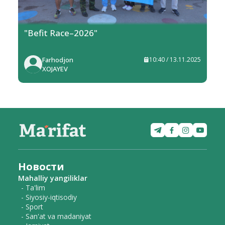
"Befit Race–2026"
Farhodjon
10:40 / 13.11.2025
XOJAYEV
Новости
Mahalliy yangiliklar
- Ta'lim
- Siyosiy-iqtisodiy
- Sport
- San'at va madaniyat