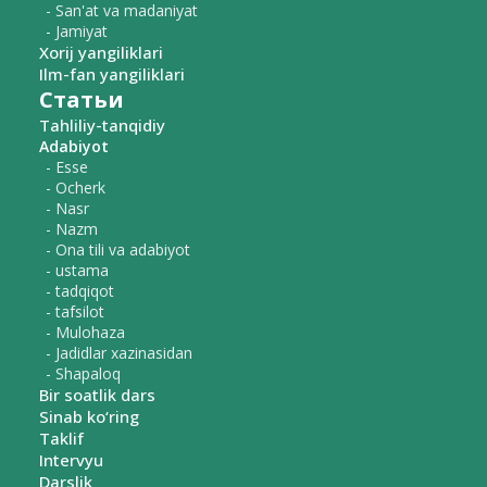
- San'at va madaniyat
- Jamiyat
Xorij yangiliklari
Ilm-fan yangiliklari
Статьи
Tahliliy-tanqidiy
Adabiyot
- Esse
- Ocherk
- Nasr
- Nazm
- Ona tili va adabiyot
- ustama
- tadqiqot
- tafsilot
- Mulohaza
- Jadidlar xazinasidan
- Shapaloq
Bir soatlik dars
Sinab ko‘ring
Taklif
Intervyu
Darslik