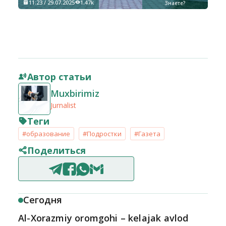
11:23 / 29.07.2025
1.47k
Знаете?
Автор статьи
Muxbirimiz
Jurnalist
Теги
#образование
#Подростки
#Газета
Поделиться
Сегодня
Al-Xorazmiy oromgohi – kelajak avlod