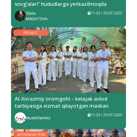
sovg‘alari” hududlarga yetkazilmoqda
Zilola
11:23 / 29.07.2025
MADATOVA
ПРОЦЕСС
Al-Xorazmiy oromgohi – kelajak avlod
tarbiyasiga xizmat qilayotgan maskan
11:23 / 29.07.2025
Muxbirlarimiz
АКТУАЛЬНАЯ ТЕМА