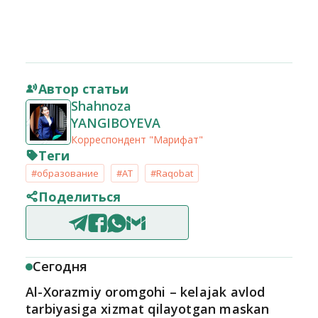
Автор статьи
Shahnoza
YANGIBOYEVA
Корреспондент "Марифат"
Теги
#образование
#AT
#Raqobat
Поделиться
Сегодня
Al-Xorazmiy oromgohi – kelajak avlod
tarbiyasiga xizmat qilayotgan maskan