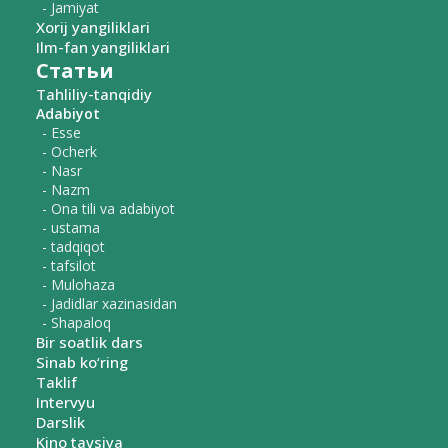
- Jamiyat
Xorij yangiliklari
Ilm-fan yangiliklari
Статьи
Tahliliy-tanqidiy
Adabiyot
- Esse
- Ocherk
- Nasr
- Nazm
- Ona tili va adabiyot
- ustama
- tadqiqot
- tafsilot
- Mulohaza
- Jadidlar xazinasidan
- Shapaloq
Bir soatlik dars
Sinab ko‘ring
Taklif
Intervyu
Darslik
Kino tavsiya