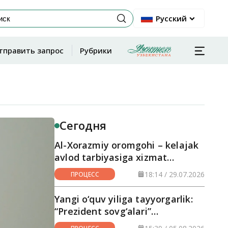
Русский
тправить запрос
Рубрики
Сегодня
Al-Xorazmiy oromgohi – kelajak
avlod tarbiyasiga xizmat
qilayotgan maskan
18:14 / 29.07.2026
ПРОЦЕСС
Yangi o‘quv yiliga tayyorgarlik:
“Prezident sovg‘alari”
hududlarga yetkazilmoqda