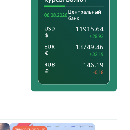
Центральный
06.08.2026
банк
11915.64
USD
+28.92
13749.46
EUR
+32.19
146.19
RUB
-0.18
ПРИКОСНОВЕНИЕ