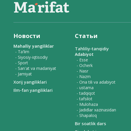
Новости
Статьи
Mahalliy yangiliklar
Tahliliy-tanqidiy
- Ta'lim
Adabiyot
- Siyosiy-iqtisodiy
- Esse
- Sport
- Ocherk
- San'at va madaniyat
- Nasr
- Jamiyat
- Nazm
Xorij yangiliklari
- Ona tili va adabiyot
- ustama
Ilm-fan yangiliklari
- tadqiqot
- tafsilot
- Mulohaza
- Jadidlar xazinasidan
- Shapaloq
Bir soatlik dars