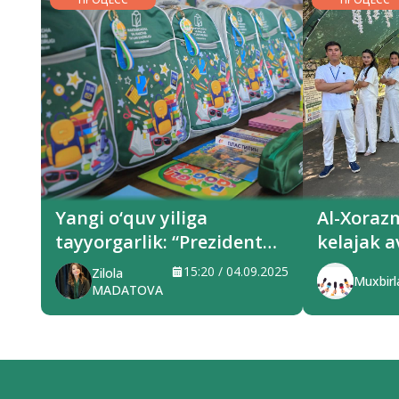
Yangi o‘quv yiliga
Al-Xoraz
tayyorgarlik: “Prezident
kelajak a
sovg‘alari” hududlarga
xizmat q
15:20 / 04.09.2025
Zilola
Muxbirl
yetkazilmoqda
MADATOVA