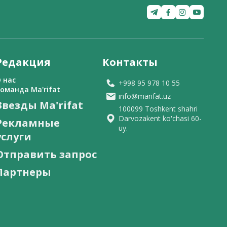
Редакция
Контакты
 нас
+998 95 978 10 55
оманда Ma'rifat
info@marifat.uz
Звезды Ma'rifat
100099 Toshkent shahri
Darvozakent ko'chasi 60-
Рекламные
uy.
услуги
Отправить запрос
Партнеры