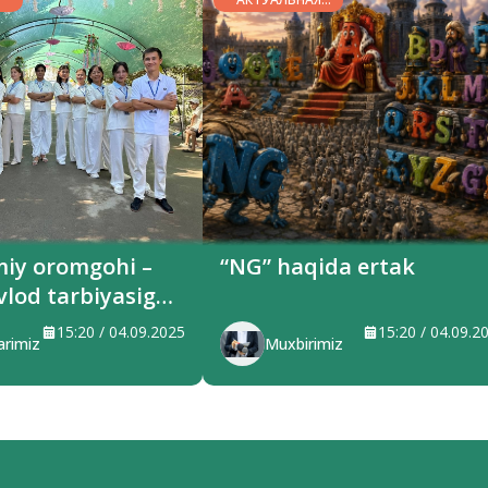
ТЕМА
miy oromgohi –
“NG” haqida ertak
vlod tarbiyasiga
ilayotgan maskan
15:20 / 04.09.2025
15:20 / 04.09.2
arimiz
Muxbirimiz