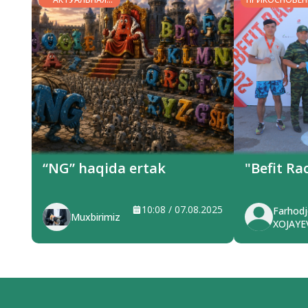
ТЕМА
“NG” haqida ertak
"Befit Ra
10:08 / 07.08.2025
Farhod
Muxbirimiz
XOJAYE