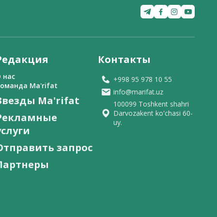
Редакция
Контакты
 нас
+998 95 978 10 55
оманда Ma'rifat
info@marifat.uz
Звезды Ma'rifat
100099 Toshkent shahri
Darvozakent ko'chasi 60-
Рекламные
uy.
услуги
Отправить запрос
Партнеры