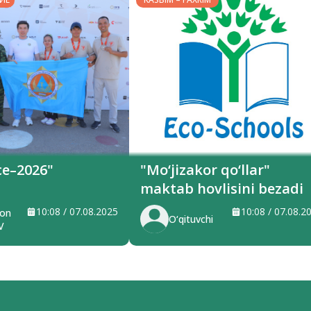
ce–2026"
"Mo‘jizakor qo‘llar"
maktab hovlisini bezadi
10:08 / 07.08.2025
10:08 / 07.08.2
jon
O‘qituvchi
V