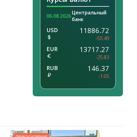
Центральный
06.08.2026
банк
11886.72
USD
-55.49
13717.27
EUR
-25.83
146.37
RUB
-1.05
ПРИКОСНОВЕНИЕ