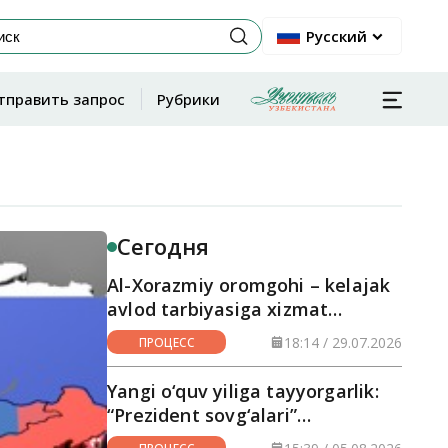
Русский
тправить запрос
Рубрики
Сегодня
Al-Xorazmiy oromgohi – kelajak
avlod tarbiyasiga xizmat
qilayotgan maskan
18:14 / 29.07.2026
ПРОЦЕСС
Yangi o‘quv yiliga tayyorgarlik:
“Prezident sovg‘alari”
hududlarga yetkazilmoqda