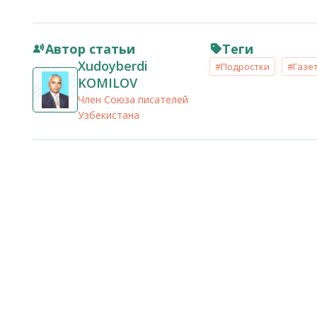
Автор статьи
Теги
Xudoyberdi
#Подростки
#Газе
KOMILOV
Член Союза писателей
Узбекистана