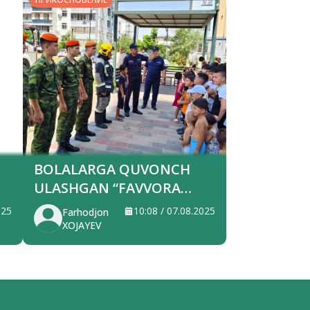
BOLALARGA QUVONCH
ULASHGAN “FAVVORA
SHOUSI”
025
10:08 / 07.08.2025
Farhodjon
XOJAYEV