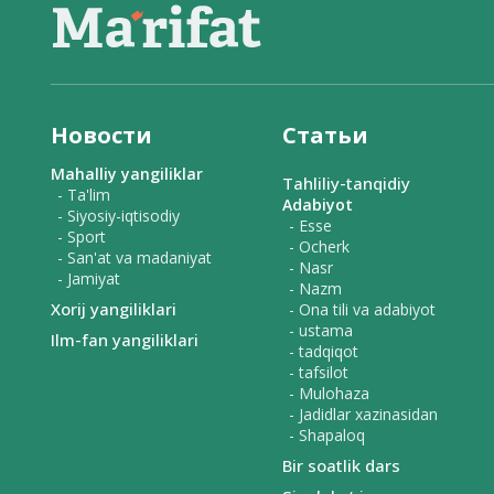
Новости
Статьи
Mahalliy yangiliklar
Tahliliy-tanqidiy
- Ta'lim
Adabiyot
- Siyosiy-iqtisodiy
- Esse
- Sport
- Ocherk
- San'at va madaniyat
- Nasr
- Jamiyat
- Nazm
Xorij yangiliklari
- Ona tili va adabiyot
- ustama
Ilm-fan yangiliklari
- tadqiqot
- tafsilot
- Mulohaza
- Jadidlar xazinasidan
- Shapaloq
Bir soatlik dars