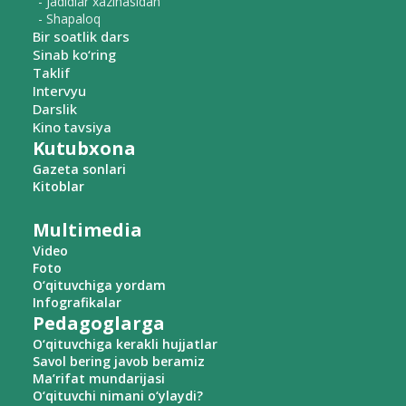
- Jadidlar xazinasidan
- Shapaloq
Bir soatlik dars
Sinab ko‘ring
Taklif
Intervyu
Darslik
Kino tavsiya
Kutubxona
Gazeta sonlari
Kitoblar
Multimedia
Video
Foto
O‘qituvchiga yordam
Infografikalar
Pedagoglarga
O‘qituvchiga kerakli hujjatlar
Savol bering javob beramiz
Ma’rifat mundarijasi
O‘qituvchi nimani o‘ylaydi?