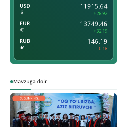
11915.64
USD
+28.92
13749.46
EUR
+32.19
146.19
RUB
-0.18
Mavzuga doir
BUGUNNING
YOSHLARI