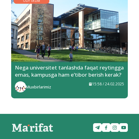
OLIY TA’LIM
Nega universitet tanlashda faqat reytingga
emas, kampusga ham e’tibor berish kerak?
15:58 / 24.02.2025
Muxbirlarimiz