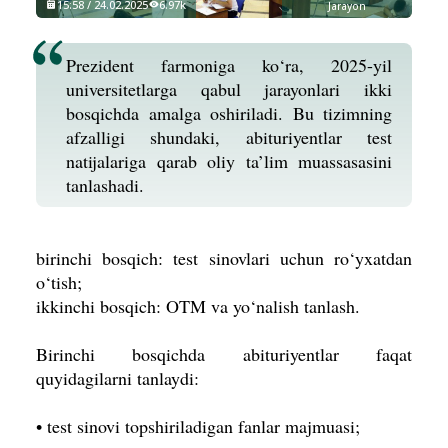
15:58 / 24.02.2025
6.97k
Jarayon
Prezident farmoniga ko‘ra, 2025-yil
universitetlarga qabul jarayonlari ikki
bosqichda amalga oshiriladi. Bu tizimning
afzalligi shundaki, abituriyentlar test
natijalariga qarab oliy ta’lim muassasasini
tanlashadi.
birinchi bosqich: test sinovlari uchun ro‘yxatdan
o‘tish;
ikkinchi bosqich: OTM va yo‘nalish tanlash.
Birinchi bosqichda abituriyentlar faqat
quyidagilarni tanlaydi:
• test sinovi topshiriladigan fanlar majmuasi;