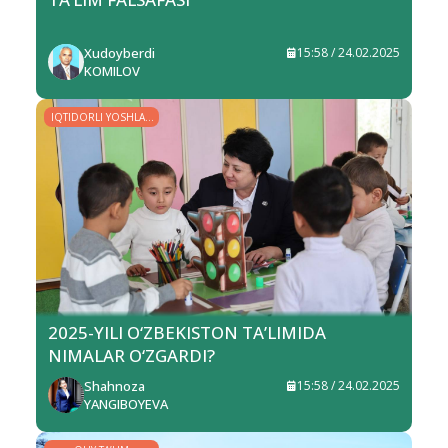
Xudoyberdi
15:58 / 24.02.2025
KOMILOV
IQTIDORLI YOSHLAR
– YURT KELAJAGI
2025-YILI O‘ZBEKISTON TA’LIMIDA
NIMALAR O‘ZGARDI?
Shahnoza
15:58 / 24.02.2025
YANGIBOYEVA