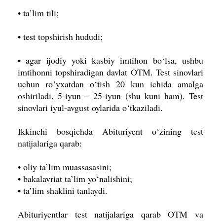
• ta’lim tili;
• test topshirish hududi;
• agar ijodiy yoki kasbiy imtihon bo‘lsa, ushbu
imtihonni topshiradigan davlat OTM. Test sinovlari
uchun ro‘yxatdan o‘tish 20 kun ichida amalga
oshiriladi. 5-iyun – 25-iyun (shu kuni ham). Test
sinovlari iyul-avgust oylarida o‘tkaziladi.
Ikkinchi bosqichda Abituriyent o‘zining test
natijalariga qarab:
• oliy ta’lim muassasasini;
• bakalavriat ta’lim yo‘nalishini;
• ta’lim shaklini tanlaydi.
Abituriyentlar test natijalariga qarab OTM va