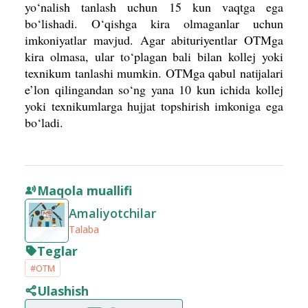
yo‘nalish tanlash uchun 15 kun vaqtga ega
bo‘lishadi. O‘qishga kira olmaganlar uchun
imkoniyatlar mavjud. Agar abituriyentlar OTMga
kira olmasa, ular to‘plagan bali bilan kollej yoki
texnikum tanlashi mumkin. OTMga qabul natijalari
e’lon qilingandan so‘ng yana 10 kun ichida kollej
yoki texnikumlarga hujjat topshirish imkoniga ega
bo‘ladi.
Maqola muallifi
Amaliyotchilar
Talaba
Teglar
#OTM
Ulashish