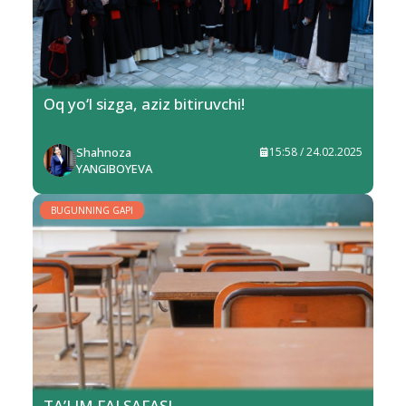
Oq yo‘l sizga, aziz bitiruvchi!
Shahnoza
15:58 / 24.02.2025
YANGIBOYEVA
BUGUNNING GAPI
TA’LIM FALSAFASI