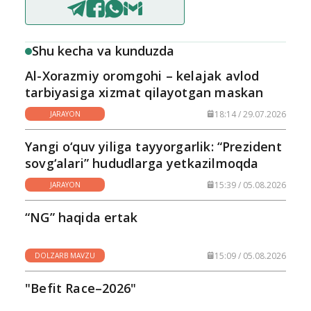
Shu kecha va kunduzda
Al-Xorazmiy oromgohi – kelajak avlod
tarbiyasiga xizmat qilayotgan maskan
18:14 / 29.07.2026
JARAYON
Yangi o‘quv yiliga tayyorgarlik: “Prezident
sovg‘alari” hududlarga yetkazilmoqda
15:39 / 05.08.2026
JARAYON
“NG” haqida ertak
15:09 / 05.08.2026
DOLZARB MAVZU
"Befit Race–2026"