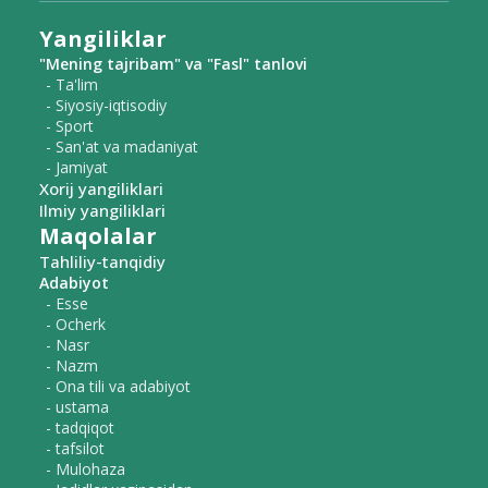
Yangiliklar
"Mening tajribam" va "Fasl" tanlovi
- Ta'lim
- Siyosiy-iqtisodiy
- Sport
- San'at va madaniyat
- Jamiyat
Xorij yangiliklari
Ilmiy yangiliklari
Maqolalar
Tahliliy-tanqidiy
Adabiyot
- Esse
- Ocherk
- Nasr
- Nazm
- Ona tili va adabiyot
- ustama
- tadqiqot
- tafsilot
- Mulohaza